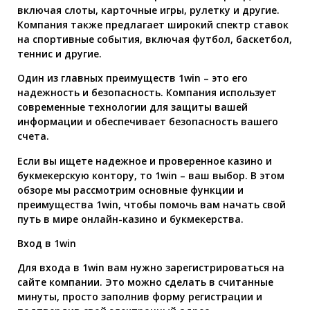
включая слоты, карточные игры, рулетку и другие.
Компания также предлагает широкий спектр ставок
на спортивные события, включая футбол, баскетбол,
теннис и другие.
Один из главных преимуществ 1win – это его
надежность и безопасность. Компания использует
современные технологии для защиты вашей
информации и обеспечивает безопасность вашего
счета.
Если вы ищете надежное и проверенное казино и
букмекерскую контору, то 1win – ваш выбор. В этом
обзоре мы рассмотрим основные функции и
преимущества 1win, чтобы помочь вам начать свой
путь в мире онлайн-казино и букмекерства.
Вход в 1win
Для входа в 1win вам нужно зарегистрироваться на
сайте компании. Это можно сделать в считанные
минуты, просто заполнив форму регистрации и