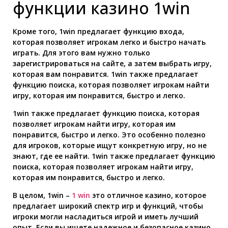
функции казино 1win
Кроме того, 1win предлагает функцию входа,
которая позволяет игрокам легко и быстро начать
играть. Для этого вам нужно только
зарегистрироваться на сайте, а затем выбрать игру,
которая вам понравится. 1win также предлагает
функцию поиска, которая позволяет игрокам найти
игру, которая им понравится, быстро и легко.
1win также предлагает функцию поиска, которая
позволяет игрокам найти игру, которая им
понравится, быстро и легко. Это особенно полезно
для игроков, которые ищут конкретную игру, но не
знают, где ее найти. 1win также предлагает функцию
поиска, которая позволяет игрокам найти игру,
которая им понравится, быстро и легко.
В целом, 1win –
1 win
это отличное казино, которое
предлагает широкий спектр игр и функций, чтобы
игроки могли насладиться игрой и иметь лучший
опыт. Если вы ищете надежное и безопасное казино,