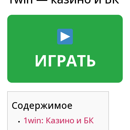
ИГРАТЬ
Содержимое
1win: Казино и БК