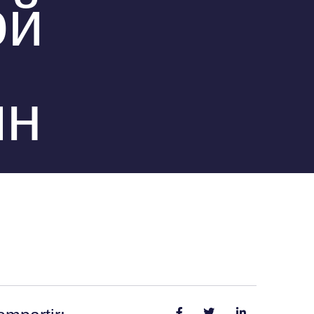
ой
ин