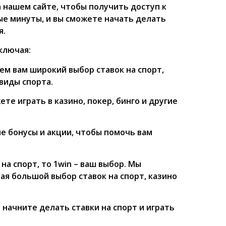
 нашем сайте, чтобы получить доступ к
ые минуты, и вы сможете начать делать
я.
ключая:
ем вам широкий выбор ставок на спорт,
 виды спорта.
ете играть в казино, покер, бинго и другие
е бонусы и акции, чтобы помочь вам
на спорт, то 1win – ваш выбор. Мы
ая большой выбор ставок на спорт, казино
 начните делать ставки на спорт и играть