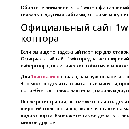
Обратите внимание, что 1win – официальный 
связаны с другими сайтами, которые могут и
Официальный сайт 1wi
контора
Если вы ищете надежный партнер для ставок н
Официальный сайт 1win предлагает широкий с
киберспорт, политические события и многое 
Для
1вин казино
начала, вам нужно зарегист
Это можно сделать в считанные минуты, про
потребуется только ваш email, пароль и друг
После регистрации, вы сможете начать делат
широкий спектр ставок, включая ставки на ма
видов спорта. Вы можете также делать ставк
многое другое.