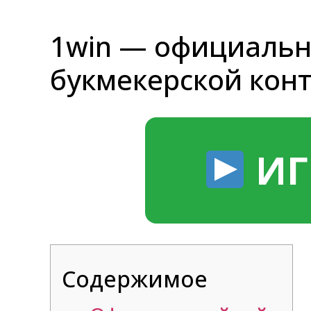
1win — официальн
букмекерской кон
ИГ
Содержимое