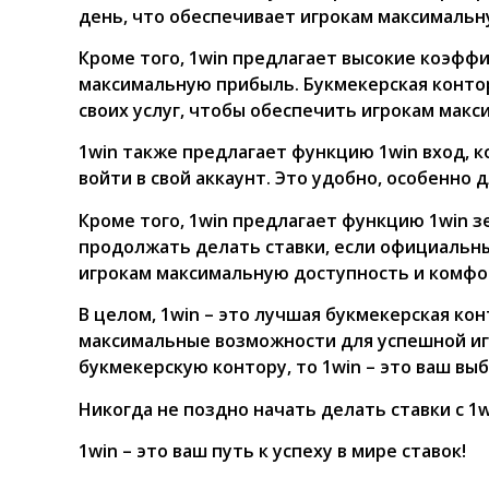
день, что обеспечивает игрокам максимальн
Кроме того, 1win предлагает высокие коэфф
максимальную прибыль. Букмекерская конто
своих услуг, чтобы обеспечить игрокам мак
1win также предлагает функцию 1win вход, к
войти в свой аккаунт. Это удобно, особенно д
Кроме того, 1win предлагает функцию 1win з
продолжать делать ставки, если официальны
игрокам максимальную доступность и комфор
В целом, 1win – это лучшая букмекерская ко
максимальные возможности для успешной иг
букмекерскую контору, то 1win – это ваш выб
Никогда не поздно начать делать ставки с 1w
1win – это ваш путь к успеху в мире ставок!