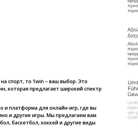
εφαρμ
προσ
περι
Αξιο
Διαχ
Αξιο
περι
εφαρμ
προσ
περι
а спорт, то 1win – ваш выбор. Это
Umf
н, которая предлагает широкий спектр
Füh
Gew
Umfa
но и платформа для онлайн-игр, где вы
casi
von 
ино и другие игры. Мы предлагаем вам
Onli
бол, баскетбол, хоккей и другие виды