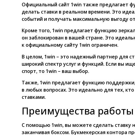
Официальный сайт 1win также предлагает фу
делать ставки в реальном времени. Это идеа
событий и получать максимальную выгоду от 
Кроме того, 1win предлагает функцию зеркала
он заблокирован в вашей стране. Это идеальн
к официальному сайту 1win ограничен.
В целом, 1win – это надежный партнер для с
широкий спектр услуг и функций. Если вы ищ
спорт, то 1win – ваш выбор.
Также, 1win предлагает функцию поддержки,
в любых вопросах. Это идеально для тех, кт
ставками.
Преимущества работы 
С помощью 1win, вы можете сделать ставку н
заканчивая боксом. Букмекерская контора пр