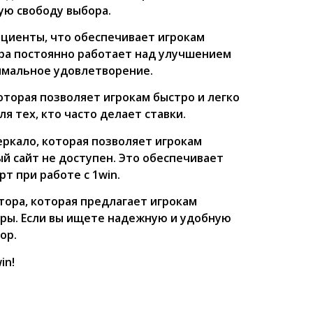
ую свободу выбора.
ициенты, что обеспечивает игрокам
ра постоянно работает над улучшением
симальное удовлетворение.
оторая позволяет игрокам быстро и легко
ля тех, кто часто делает ставки.
еркало, которая позволяет игрокам
й сайт не доступен. Это обеспечивает
т при работе с 1win.
нтора, которая предлагает игрокам
ры. Если вы ищете надежную и удобную
ор.
in!