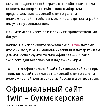
Если вы ищете способ играть в онлайн-казино или
ставить на спорт, то 1win – ваш выбор. Мы
предлагаем вам широкий спектр услуг и
возможностей, чтобы вы могли насладиться игрой и
получать удовольствие.
Начните играть сейчас и получите приветственный
бонус!
Важно! Не используйте зеркала 1win,
1 win
потому
что они могут быть мошенническими и потерять вам
деньги. Используйте только официальный сайт
1win.com для безопасной и надежной игры.
1win – это официальный сайт букмекерской конторы
1вин, который предлагает широкий спектр услуг и
возможностей для игроков из России и других стран.
Официальный сайт
1win – букмекерская