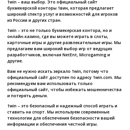
1win – ваш выбор. Это официальный сайт
букмекерской конторы 1вин, которая предлагает
широкий спектр услуг и возможностей для игроков
из России и других стран.
1win – это не только букмекерская контора, но и
онлайн-казино, где вы можете играть в слоты,
карточные игры и другие развлекательные игры. Мы
предлагаем вам широкий выбор игр от ведущих
разработчиков, включая NetEnt, Microgaming и
другие.
Вам не нужно искать зеркало 1win, потому что
официальный сайт доступен по адресу 1win.com. Мы
рекомендуем вам использовать только
официальный сайт, чтобы избежать мошенничества
и потерять деньги.
1win – это безопасный и надежный способ играть и
ставить на спорт. Мы используем современные
технологии для обеспечения безопасности вашей
информации и обеспечения честной игры.