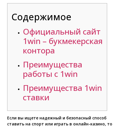
Содержимое
Официальный сайт
1win – букмекерская
контора
Преимущества
работы с 1win
Преимущества 1win
ставки
Если вы ищете надежный и безопасный способ
ставить на спорт или играть в онлайн-казино, то