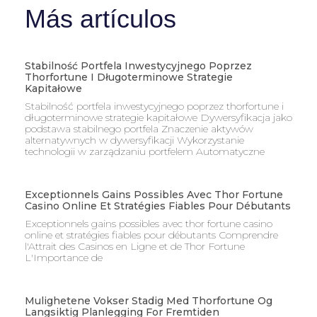
Más artículos
Stabilność Portfela Inwestycyjnego Poprzez
Thorfortune I Długoterminowe Strategie
Kapitałowe
Stabilność portfela inwestycyjnego poprzez thorfortune i
długoterminowe strategie kapitałowe Dywersyfikacja jako
podstawa stabilnego portfela Znaczenie aktywów
alternatywnych w dywersyfikacji Wykorzystanie
technologii w zarządzaniu portfelem Automatyczne
Exceptionnels Gains Possibles Avec Thor Fortune
Casino Online Et Stratégies Fiables Pour Débutants
Exceptionnels gains possibles avec thor fortune casino
online et stratégies fiables pour débutants Comprendre
l'Attrait des Casinos en Ligne et de Thor Fortune
L'Importance de
Mulighetene Vokser Stadig Med Thorfortune Og
Langsiktig Planlegging For Fremtiden