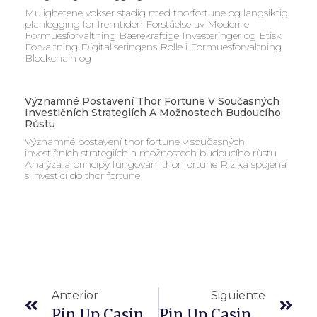
Mulighetene vokser stadig med thorfortune og langsiktig
planlegging for fremtiden Forståelse av Moderne
Formuesforvaltning Bærekraftige Investeringer og Etisk
Forvaltning Digitaliseringens Rolle i Formuesforvaltning
Blockchain og
Významné Postavení Thor Fortune V Současných
Investičních Strategiích A Možnostech Budoucího
Růstu
Významné postavení thor fortune v současných
investičních strategiích a možnostech budoucího růstu
Analýza a principy fungování thor fortune Rizika spojená
s investicí do thor fortune
Anterior
Siguiente
Pin Up Casino – Azərbaycanda Onlayn Kazino Pin-Up
Pin Up Casino – Azərbaycanda Onlayn Kazino Pin-Up