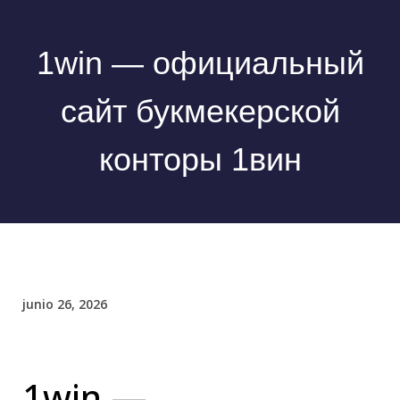
1win — официальный
сайт букмекерской
конторы 1вин
junio 26, 2026
1win —