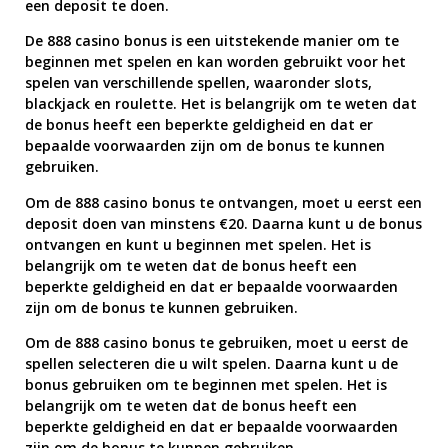
een deposit te doen.
De 888 casino bonus is een uitstekende manier om te
beginnen met spelen en kan worden gebruikt voor het
spelen van verschillende spellen, waaronder slots,
blackjack en roulette. Het is belangrijk om te weten dat
de bonus heeft een beperkte geldigheid en dat er
bepaalde voorwaarden zijn om de bonus te kunnen
gebruiken.
Om de 888 casino bonus te ontvangen, moet u eerst een
deposit doen van minstens €20. Daarna kunt u de bonus
ontvangen en kunt u beginnen met spelen. Het is
belangrijk om te weten dat de bonus heeft een
beperkte geldigheid en dat er bepaalde voorwaarden
zijn om de bonus te kunnen gebruiken.
Om de 888 casino bonus te gebruiken, moet u eerst de
spellen selecteren die u wilt spelen. Daarna kunt u de
bonus gebruiken om te beginnen met spelen. Het is
belangrijk om te weten dat de bonus heeft een
beperkte geldigheid en dat er bepaalde voorwaarden
zijn om de bonus te kunnen gebruiken.