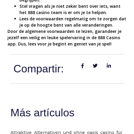
Stel vragen als je niet zeker bent over iets, want
het 888 casino team is er om je te helpen.
Lees de voorwaarden regelmatig om te zorgen dat
je op de hoogte bent van alle veranderingen.
Door de algemene voorwaarden te lezen, garandeer je
jezelf een veilig en leuke spelervaring in de 888 Casino
app. Dus, lees voor je begint en geniet van je spel!
Compartir:
Más artículos
Attraktive_Alternativen_und_ohne_oasis_casino_für_mod