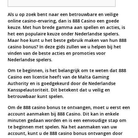
Als u op zoek bent naar een betrouwbare en veilige
online casino-ervaring, dan is 888 Casino een goede
keuze. Met hun brede gamma aan spellen en acties, is
het een populaire keuze onder Nederlandse spelers.
Maar hoe kunt u het beste gebruik maken van hun 888
casino bonus? In deze gids zullen we u helpen bij het
vinden van de beste acties en promoties voor
Nederlandse spelers.
Om te beginnen, is het belangrijk om te weten dat 888
Casino een licentie heeft van de Malta Gaming
Authority en is goedgekeurd door de Nederlandse
Kansspelautoriteit. Dit betekent dat u veilig en
betrouwbaar kunt spelen.
Om de 888 casino bonus te ontvangen, moet u eerst een
account aanmaken bij 888 Casino. Dit kan in enkele
minuten gedaan worden en is een eenvoudige stap om
te beginnen met spelen. Na het aanmaken van uw
account, kunt u de 888 casino bonus ontvangen door