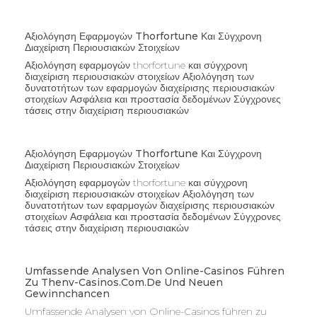
Αξιολόγηση Εφαρμογών Thorfortune Και Σύγχρονη
Διαχείριση Περιουσιακών Στοιχείων
Αξιολόγηση εφαρμογών thorfortune και σύγχρονη
διαχείριση περιουσιακών στοιχείων Αξιολόγηση των
δυνατοτήτων των εφαρμογών διαχείρισης περιουσιακών
στοιχείων Ασφάλεια και προστασία δεδομένων Σύγχρονες
τάσεις στην διαχείριση περιουσιακών
Αξιολόγηση Εφαρμογών Thorfortune Και Σύγχρονη
Διαχείριση Περιουσιακών Στοιχείων
Αξιολόγηση εφαρμογών thorfortune και σύγχρονη
διαχείριση περιουσιακών στοιχείων Αξιολόγηση των
δυνατοτήτων των εφαρμογών διαχείρισης περιουσιακών
στοιχείων Ασφάλεια και προστασία δεδομένων Σύγχρονες
τάσεις στην διαχείριση περιουσιακών
Umfassende Analysen Von Online-Casinos Führen
Zu Thenv-Casinos.com.de Und Neuen
Gewinnchancen
Umfassende Analysen von Online-Casinos führen zu