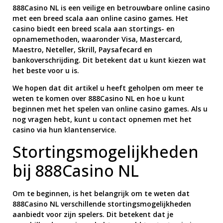
888Casino NL is een veilige en betrouwbare online casino
met een breed scala aan online casino games. Het
casino biedt een breed scala aan stortings- en
opnamemethoden, waaronder Visa, Mastercard,
Maestro, Neteller, Skrill, Paysafecard en
bankoverschrijding. Dit betekent dat u kunt kiezen wat
het beste voor u is.
We hopen dat dit artikel u heeft geholpen om meer te
weten te komen over 888Casino NL en hoe u kunt
beginnen met het spelen van online casino games. Als u
nog vragen hebt, kunt u contact opnemen met het
casino via hun klantenservice.
Stortingsmogelijkheden
bij 888Casino NL
Om te beginnen, is het belangrijk om te weten dat
888Casino NL verschillende stortingsmogelijkheden
aanbiedt voor zijn spelers. Dit betekent dat je