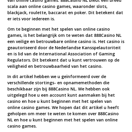
van online casino games. 888Casino NL biedt een breed
scala aan online casino games, waaronder slots,
blackjack, roulette, baccarat en poker. Dit betekent dat
er iets voor iedereen is.
Om te beginnen met het spelen van online casino
games, is het belangrijk om te weten dat 888Casino NL
een veilige en betrouwbare online casino is. Het casino is
geautoriseerd door de Nederlandse Kansspelautoriteit
en is lid van de International Association of Gaming
Regulators. Dit betekent dat u kunt vertrouwen op de
veiligheid en betrouwbaarheid van het casino.
In dit artikel hebben we u geïnformeerd over de
verschillende stortings- en opnamemethoden die
beschikbaar zijn bij 888Casino NL. We hebben ook
uitgelegd hoe u een account kunt aanmaken bij het
casino en hoe u kunt beginnen met het spelen van
online casino games. We hopen dat dit artikel u heeft
geholpen om meer te weten te komen over 888Casino
NL en hoe u kunt beginnen met het spelen van online
casino games.