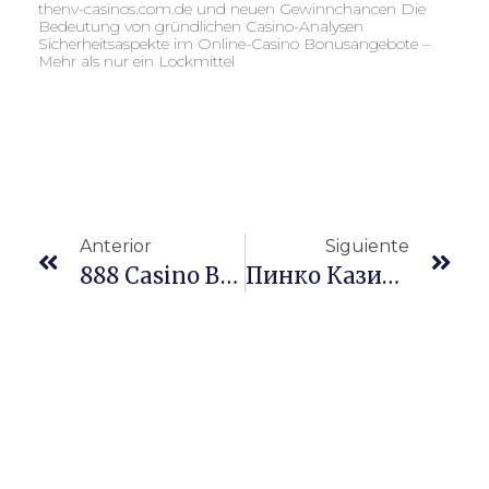
thenv-casinos.com.de und neuen Gewinnchancen Die
Bedeutung von gründlichen Casino-Analysen
Sicherheitsaspekte im Online-Casino Bonusangebote –
Mehr als nur ein Lockmittel
Anterior
Siguiente
888 Casino Bonus Voor Nederland – Complete Gids Voor Acties En Promoties
Пинко Казино Официальный Сайт | Pinco Casino Играть Онлайн – Вход, Зеркало