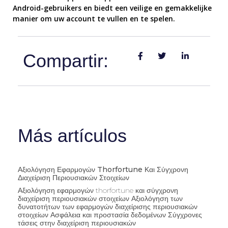
Android-gebruikers en biedt een veilige en gemakkelijke
manier om uw account te vullen en te spelen.
Compartir:
Más artículos
Αξιολόγηση Εφαρμογών Thorfortune Και Σύγχρονη
Διαχείριση Περιουσιακών Στοιχείων
Αξιολόγηση εφαρμογών thorfortune και σύγχρονη
διαχείριση περιουσιακών στοιχείων Αξιολόγηση των
δυνατοτήτων των εφαρμογών διαχείρισης περιουσιακών
στοιχείων Ασφάλεια και προστασία δεδομένων Σύγχρονες
τάσεις στην διαχείριση περιουσιακών