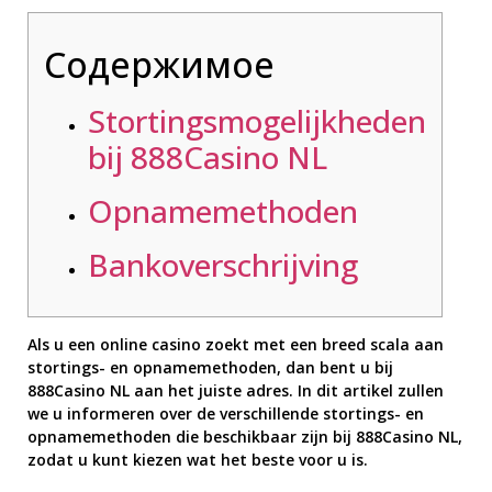
Содержимое
Stortingsmogelijkheden
bij 888Casino NL
Opnamemethoden
Bankoverschrijving
Als u een online casino zoekt met een breed scala aan
stortings- en opnamemethoden, dan bent u bij
888Casino NL aan het juiste adres. In dit artikel zullen
we u informeren over de verschillende stortings- en
opnamemethoden die beschikbaar zijn bij 888Casino NL,
zodat u kunt kiezen wat het beste voor u is.