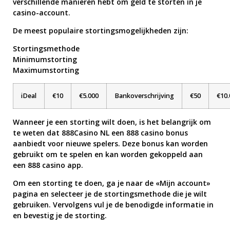
verschillende manieren hebt om geld te storten in je
casino-account.
De meest populaire stortingsmogelijkheden zijn:
Stortingsmethode
Minimumstorting
Maximumstorting
iDeal
€10
€5.000
Bankoverschrijving
€50
€10.
Wanneer je een storting wilt doen, is het belangrijk om
te weten dat 888Casino NL een 888 casino bonus
aanbiedt voor nieuwe spelers. Deze bonus kan worden
gebruikt om te spelen en kan worden gekoppeld aan
een 888 casino app.
Om een storting te doen, ga je naar de «Mijn account»
pagina en selecteer je de stortingsmethode die je wilt
gebruiken. Vervolgens vul je de benodigde informatie in
en bevestig je de storting.