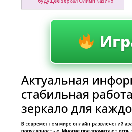
будущее зеркал Олимп Казино
Игр
Актуальная инфор
стабильная работа
зеркало для каждо
В современном мире онлайн-развлечений аз
популярностью. Многие предпочитают испыт