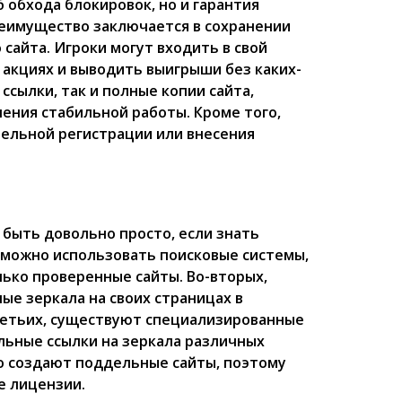
б обхода блокировок, но и гарантия
реимущество заключается в сохранении
сайта. Игроки могут входить в свой
в акциях и выводить выигрыши без каких-
ссылки, так и полные копии сайта,
ения стабильной работы. Кроме того,
ельной регистрации или внесения
о
быть довольно просто, если знать
 можно использовать поисковые системы,
ько проверенные сайты. Во-вторых,
ые зеркала на своих страницах в
третьих, существуют специализированные
льные ссылки на зеркала различных
о создают поддельные сайты, поэтому
е лицензии.