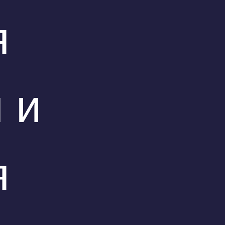
я
 и
я