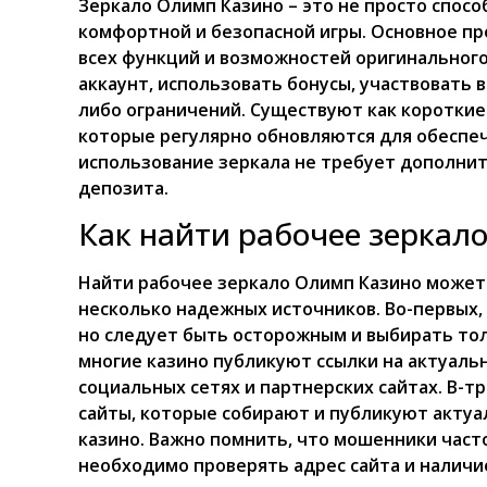
Зеркало Олимп Казино – это не просто спосо
комфортной и безопасной игры. Основное п
всех функций и возможностей оригинального 
аккаунт, использовать бонусы, участвовать 
либо ограничений. Существуют как короткие 
которые регулярно обновляются для обеспеч
использование зеркала не требует дополнит
депозита.
Как найти рабочее зеркал
Найти рабочее зеркало Олимп Казино может 
несколько надежных источников. Во-первых,
но следует быть осторожным и выбирать тол
многие казино публикуют ссылки на актуальн
социальных сетях и партнерских сайтах. В-
сайты, которые собирают и публикуют актуа
казино. Важно помнить, что мошенники част
необходимо проверять адрес сайта и наличи