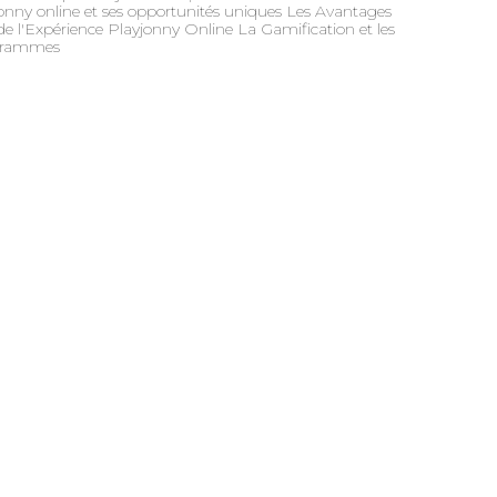
onny online et ses opportunités uniques Les Avantages
de l'Expérience Playjonny Online La Gamification et les
grammes