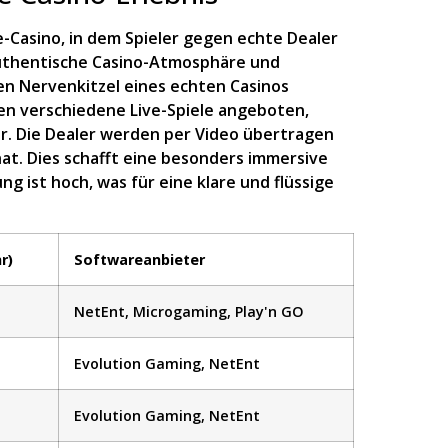
ve-Casino, in dem Spieler gegen echte Dealer
authentische Casino-Atmosphäre und
en Nervenkitzel eines echten Casinos
n verschiedene Live-Spiele angeboten,
er. Die Dealer werden per Video übertragen
at. Dies schafft eine besonders immersive
g ist hoch, was für eine klare und flüssige
r)
Softwareanbieter
NetEnt, Microgaming, Play'n GO
Evolution Gaming, NetEnt
Evolution Gaming, NetEnt