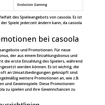
Evolution Gaming
ielfalt des Spieleangebots von casoola. Es ist
 der Spiele jederzeit ändern kann, da casoola
motionen bei casoola
nusangebote und Promotionen. Für neue
bonus, der aus einem Einzahlungsbonus und
t die erste Einzahlung des Spielers, während
ngesetzt werden können. Es ist wichtig, die
e oft an Umsatzbedingungen geknüpft sind.
gelmäßig weitere Promotionen an, wie z.B.
en und Gewinnspiele. Diese Promotionen
oola zu spielen und ihre Gewinnchancen zu
srichtlinien