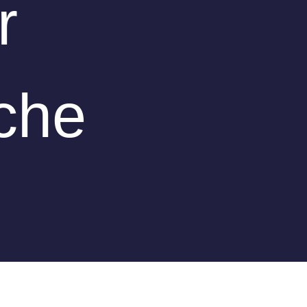
r
iche