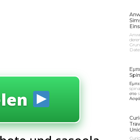
Anw
Sims
Eins
Anwe
deren
Grund
Date
Εμπε
Spin
Εμπει
spina
elen
στο s
Ασφάλ
Cur
Trav
Uni
Curio