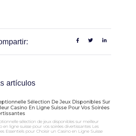
mpartir:
s artículos
ptionnelle Sélection De Jeux Disponibles Sur
leur Casino En Ligne Suisse Pour Vos Soirées
rtissantes
tionnelle sélection de jeux disponibles sur meilleur
o en ligne suisse pour vos soirées divertissantes Les
res Essentiels pour Choisir un Casino en Ligne Suisse