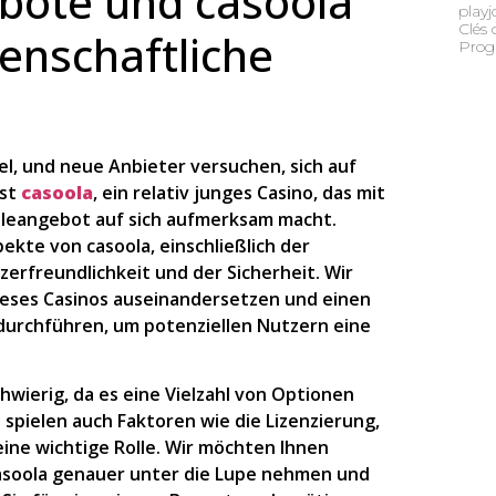
bote und casoola
playj
Clés 
denschaftliche
Pro
el, und neue Anbieter versuchen, sich auf
ist
casoola
, ein relativ junges Casino, das mit
ieleangebot auf sich aufmerksam macht.
ekte von casoola, einschließlich der
erfreundlichkeit und der Sicherheit. Wir
ieses Casinos auseinandersetzen und einen
durchführen, um potenziellen Nutzern eine
chwierig, da es eine Vielzahl von Optionen
pielen auch Faktoren wie die Lizenzierung,
ne wichtige Rolle. Wir möchten Ihnen
 casoola genauer unter die Lupe nehmen und