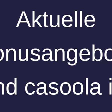
Aktuelle
onusangebo
nd casoola 