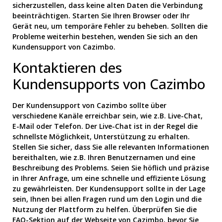
sicherzustellen, dass keine alten Daten die Verbindung
beeinträchtigen. Starten Sie Ihren Browser oder Ihr
Gerät neu, um temporäre Fehler zu beheben. Sollten die
Probleme weiterhin bestehen, wenden Sie sich an den
Kundensupport von Cazimbo.
Kontaktieren des
Kundensupports von Cazimbo
Der Kundensupport von Cazimbo sollte über
verschiedene Kanäle erreichbar sein, wie z.B. Live-Chat,
E-Mail oder Telefon. Der Live-Chat ist in der Regel die
schnellste Möglichkeit, Unterstützung zu erhalten.
Stellen Sie sicher, dass Sie alle relevanten Informationen
bereithalten, wie z.B. Ihren Benutzernamen und eine
Beschreibung des Problems. Seien Sie höflich und präzise
in Ihrer Anfrage, um eine schnelle und effiziente Lösung
zu gewährleisten. Der Kundensupport sollte in der Lage
sein, Ihnen bei allen Fragen rund um den Login und die
Nutzung der Plattform zu helfen. Überprüfen Sie die
FAQ-Sektion auf der Webseite von Cazimbo, bevor Sie