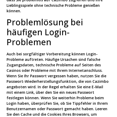
Lieblingsspiele ohne technische Probleme genießen
können.
Problemlösung bei
häufigen Login-
Problemen
Auch bei sorgfältiger Vorbereitung können Login-
Probleme auftreten. Häufige Ursachen sind falsche
Zugangsdaten, technische Probleme auf Seiten des
Casinos oder Probleme mit Ihrem Internetanschluss.
Wenn Sie Ihr Passwort vergessen haben, nutzen Sie die
Passwort-Wiederherstellungsfunktion, die von Cazimbo
angeboten wird. In der Regel erhalten Sie eine E-Mail
mit einem Link, über den Sie ein neues Passwort
festlegen können. Wenn Sie weiterhin Probleme beim
Login haben, überprüfen Sie, ob Sie Tippfehler in Ihrem
Benutzernamen oder Passwort gemacht haben. Leeren
Sie den Cache und die Cookies Ihres Browsers, um