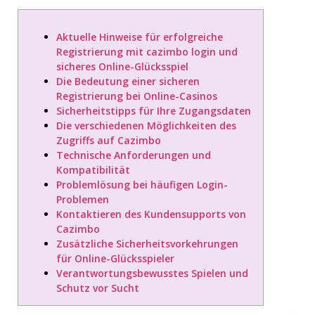
Aktuelle Hinweise für erfolgreiche
Registrierung mit cazimbo login und
sicheres Online-Glücksspiel
Die Bedeutung einer sicheren
Registrierung bei Online-Casinos
Sicherheitstipps für Ihre Zugangsdaten
Die verschiedenen Möglichkeiten des
Zugriffs auf Cazimbo
Technische Anforderungen und
Kompatibilität
Problemlösung bei häufigen Login-
Problemen
Kontaktieren des Kundensupports von
Cazimbo
Zusätzliche Sicherheitsvorkehrungen
für Online-Glücksspieler
Verantwortungsbewusstes Spielen und
Schutz vor Sucht