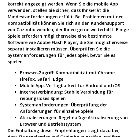
korrekt angezeigt werden. Wenn Sie die mobile App
verwenden, stellen Sie sicher, dass Ihr Gerät die
Mindestanforderungen erfüllt. Bei Problemen mit der
Kompatibilität können Sie sich an den Kundensupport
von Cazimbo wenden, der Ihnen gerne weiterhilft. Einige
Spiele erfordern möglicherweise eine bestimmte
Software wie Adobe Flash Player, die Sie möglicherweise
separat installieren müssen. Überprüfen Sie die
Systemanforderungen für jedes Spiel, bevor Sie es
spielen.
Browser-Zugriff: Kompatibilität mit Chrome,
Firefox, Safari, Edge
Mobile App: Verfügbarkeit für Android und iOS
Internetverbindung: Stabile Verbindung für
reibungsloses Spielen
Systemanforderungen: Überprüfung der
Anforderungen für einzelne Spiele
Aktualisierungen: Regelmäßige Aktualisierung von
Browser und Betriebssystem
Die Einhaltung dieser Empfehlungen trägt dazu bei,
dass Sie problemlos auf Cazimbo zugreifen und Ihre