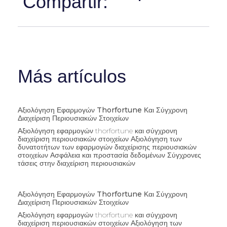
Compartir:
Más artículos
Αξιολόγηση Εφαρμογών Thorfortune Και Σύγχρονη
Διαχείριση Περιουσιακών Στοιχείων
Αξιολόγηση εφαρμογών thorfortune και σύγχρονη
διαχείριση περιουσιακών στοιχείων Αξιολόγηση των
δυνατοτήτων των εφαρμογών διαχείρισης περιουσιακών
στοιχείων Ασφάλεια και προστασία δεδομένων Σύγχρονες
τάσεις στην διαχείριση περιουσιακών
Αξιολόγηση Εφαρμογών Thorfortune Και Σύγχρονη
Διαχείριση Περιουσιακών Στοιχείων
Αξιολόγηση εφαρμογών thorfortune και σύγχρονη
διαχείριση περιουσιακών στοιχείων Αξιολόγηση των