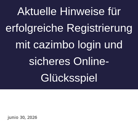
Aktuelle Hinweise für
erfolgreiche Registrierung
mit cazimbo login und
sicheres Online-
Glücksspiel
junio 30, 2026