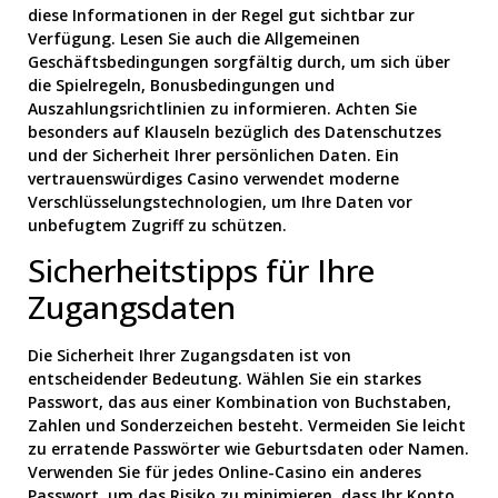
diese Informationen in der Regel gut sichtbar zur
Verfügung. Lesen Sie auch die Allgemeinen
Geschäftsbedingungen sorgfältig durch, um sich über
die Spielregeln, Bonusbedingungen und
Auszahlungsrichtlinien zu informieren. Achten Sie
besonders auf Klauseln bezüglich des Datenschutzes
und der Sicherheit Ihrer persönlichen Daten. Ein
vertrauenswürdiges Casino verwendet moderne
Verschlüsselungstechnologien, um Ihre Daten vor
unbefugtem Zugriff zu schützen.
Sicherheitstipps für Ihre
Zugangsdaten
Die Sicherheit Ihrer Zugangsdaten ist von
entscheidender Bedeutung. Wählen Sie ein starkes
Passwort, das aus einer Kombination von Buchstaben,
Zahlen und Sonderzeichen besteht. Vermeiden Sie leicht
zu erratende Passwörter wie Geburtsdaten oder Namen.
Verwenden Sie für jedes Online-Casino ein anderes
Passwort, um das Risiko zu minimieren, dass Ihr Konto