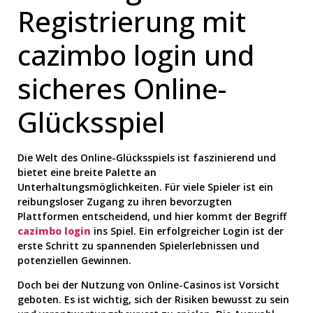
Registrierung mit
cazimbo login und
sicheres Online-
Glücksspiel
Die Welt des Online-Glücksspiels ist faszinierend und
bietet eine breite Palette an
Unterhaltungsmöglichkeiten. Für viele Spieler ist ein
reibungsloser Zugang zu ihren bevorzugten
Plattformen entscheidend, und hier kommt der Begriff
cazimbo login
ins Spiel. Ein erfolgreicher Login ist der
erste Schritt zu spannenden Spielerlebnissen und
potenziellen Gewinnen.
Doch bei der Nutzung von Online-Casinos ist Vorsicht
geboten. Es ist wichtig, sich der Risiken bewusst zu sein