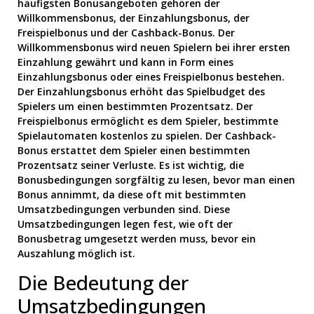
häufigsten Bonusangeboten gehören der
Willkommensbonus, der Einzahlungsbonus, der
Freispielbonus und der Cashback-Bonus. Der
Willkommensbonus wird neuen Spielern bei ihrer ersten
Einzahlung gewährt und kann in Form eines
Einzahlungsbonus oder eines Freispielbonus bestehen.
Der Einzahlungsbonus erhöht das Spielbudget des
Spielers um einen bestimmten Prozentsatz. Der
Freispielbonus ermöglicht es dem Spieler, bestimmte
Spielautomaten kostenlos zu spielen. Der Cashback-
Bonus erstattet dem Spieler einen bestimmten
Prozentsatz seiner Verluste. Es ist wichtig, die
Bonusbedingungen sorgfältig zu lesen, bevor man einen
Bonus annimmt, da diese oft mit bestimmten
Umsatzbedingungen verbunden sind. Diese
Umsatzbedingungen legen fest, wie oft der
Bonusbetrag umgesetzt werden muss, bevor ein
Auszahlung möglich ist.
Die Bedeutung der
Umsatzbedingungen