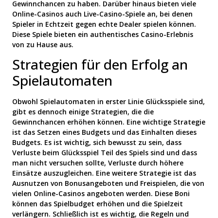
Gewinnchancen zu haben. Darüber hinaus bieten viele
Online-Casinos auch Live-Casino-Spiele an, bei denen
Spieler in Echtzeit gegen echte Dealer spielen können.
Diese Spiele bieten ein authentisches Casino-Erlebnis
von zu Hause aus.
Strategien für den Erfolg an
Spielautomaten
Obwohl Spielautomaten in erster Linie Glücksspiele sind,
gibt es dennoch einige Strategien, die die
Gewinnchancen erhöhen können. Eine wichtige Strategie
ist das Setzen eines Budgets und das Einhalten dieses
Budgets. Es ist wichtig, sich bewusst zu sein, dass
Verluste beim Glücksspiel Teil des Spiels sind und dass
man nicht versuchen sollte, Verluste durch höhere
Einsätze auszugleichen. Eine weitere Strategie ist das
Ausnutzen von Bonusangeboten und Freispielen, die von
vielen Online-Casinos angeboten werden. Diese Boni
können das Spielbudget erhöhen und die Spielzeit
verlängern. Schließlich ist es wichtig, die Regeln und