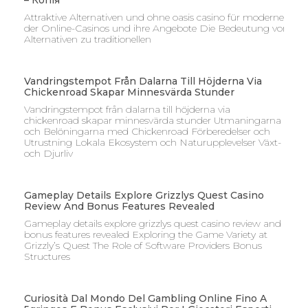
– Копія
Attraktive Alternativen und ohne oasis casino für moderne Spiele
der Online-Casinos und ihre Angebote Die Bedeutung von Li
Alternativen zu traditionellen
Vandringstempot Från Dalarna Till Höjderna Via
Chickenroad Skapar Minnesvärda Stunder
Vandringstempot från dalarna till höjderna via
chickenroad skapar minnesvärda stunder Utmaningarna
och Belöningarna med Chickenroad Förberedelser och
Utrustning Lokala Ekosystem och Naturupplevelser Växt-
och Djurliv
Gameplay Details Explore Grizzlys Quest Casino
Review And Bonus Features Revealed
Gameplay details explore grizzlys quest casino review and
bonus features revealed Exploring the Game Variety at
Grizzly’s Quest The Role of Software Providers Bonus
Structures
Curiosità Dal Mondo Del Gambling Online Fino A