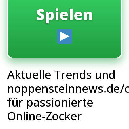
Spielen
Aktuelle Trends und
noppensteinnews.de/c
für passionierte
Online-Zocker