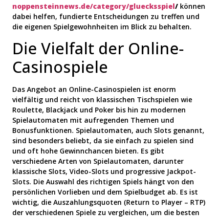
noppensteinnews.de/category/gluecksspiel
/
können
dabei helfen, fundierte Entscheidungen zu treffen und
die eigenen Spielgewohnheiten im Blick zu behalten.
Die Vielfalt der Online-
Casinospiele
Das Angebot an Online-Casinospielen ist enorm
vielfältig und reicht von klassischen Tischspielen wie
Roulette, Blackjack und Poker bis hin zu modernen
Spielautomaten mit aufregenden Themen und
Bonusfunktionen. Spielautomaten, auch Slots genannt,
sind besonders beliebt, da sie einfach zu spielen sind
und oft hohe Gewinnchancen bieten. Es gibt
verschiedene Arten von Spielautomaten, darunter
klassische Slots, Video-Slots und progressive Jackpot-
Slots. Die Auswahl des richtigen Spiels hängt von den
persönlichen Vorlieben und dem Spielbudget ab. Es ist
wichtig, die Auszahlungsquoten (Return to Player – RTP)
der verschiedenen Spiele zu vergleichen, um die besten