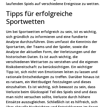
laufenden Spiels auf verschiedene Ereignisse zu wetten.
Tipps für erfolgreiche
Sportwetten
Um bei Sportwetten erfolgreich zu sein, ist es wichtig,
sich gründlich zu informieren und eine fundierte
Analyse durchzuführen. Dies umfasst die Kenntnis der
Sportarten, der Teams und der Spieler, sowie die
Analyse der aktuellen Form, der Verletzungen und der
historischen Daten. Es ist auch wichtig, die
verschiedenen Wettarten zu verstehen und die eigenen
Risikobereitschaft zu berücksichtigen. Ein wichtiger
Tipp ist, sich nicht von Emotionen leiten zu lassen und
rationale Entscheidungen zu treffen. Darüber hinaus ist
es ratsam, ein Wettbudget festzulegen und dieses
einzuhalten. Es ist wichtig, sich bewusst zu sein, dass
Verluste beim Glücksspiel Teil des Spiels sind und dass
man nicht versuchen sollte, Verluste durch höhere
Einsätze auszugleichen. Schließlich ist es hilfreich, sich
über aktuelle Nachrichten und Entwicklungen im Sport