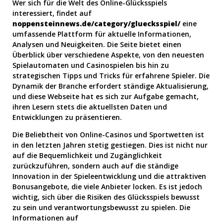
Wer sich für die Welt des Online-Glücksspiels
interessiert, findet auf
noppensteinnews.de/category/gluecksspiel/
eine
umfassende Plattform für aktuelle Informationen,
Analysen und Neuigkeiten. Die Seite bietet einen
Überblick über verschiedene Aspekte, von den neuesten
Spielautomaten und Casinospielen bis hin zu
strategischen Tipps und Tricks für erfahrene Spieler. Die
Dynamik der Branche erfordert ständige Aktualisierung,
und diese Webseite hat es sich zur Aufgabe gemacht,
ihren Lesern stets die aktuellsten Daten und
Entwicklungen zu präsentieren.
Die Beliebtheit von Online-Casinos und Sportwetten ist
in den letzten Jahren stetig gestiegen. Dies ist nicht nur
auf die Bequemlichkeit und Zugänglichkeit
zurückzuführen, sondern auch auf die ständige
Innovation in der Spieleentwicklung und die attraktiven
Bonusangebote, die viele Anbieter locken. Es ist jedoch
wichtig, sich über die Risiken des Glücksspiels bewusst
zu sein und verantwortungsbewusst zu spielen. Die
Informationen auf