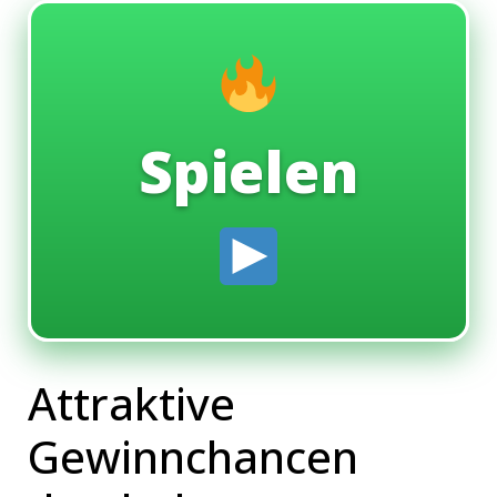
Spielen
Attraktive
Gewinnchancen