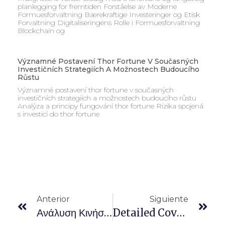
planlegging for fremtiden Forståelse av Moderne
Formuesforvaltning Bærekraftige Investeringer og Etisk
Forvaltning Digitaliseringens Rolle i Formuesforvaltning
Blockchain og
Významné Postavení Thor Fortune V Současných
Investičních Strategiích A Možnostech Budoucího
Růstu
Významné postavení thor fortune v současných
investičních strategiích a možnostech budoucího růstu
Analýza a principy fungování thor fortune Rizika spojená
s investicí do thor fortune
Anterior
Siguiente
Ανάλυση Κινήσεων Και Στρατηγικής Από Τον Legendary Lucky Capone Σε Συναρτήσει Με Τα Οικονομικά
Detailed Coverage And Alzaeemnews For Informed Global Perspectives