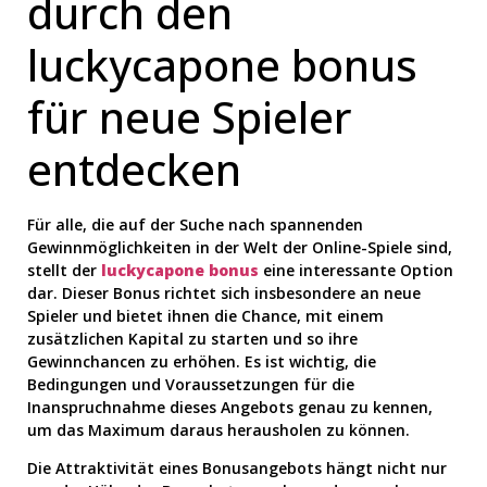
durch den
luckycapone bonus
für neue Spieler
entdecken
Für alle, die auf der Suche nach spannenden
Gewinnmöglichkeiten in der Welt der Online-Spiele sind,
stellt der
luckycapone bonus
eine interessante Option
dar. Dieser Bonus richtet sich insbesondere an neue
Spieler und bietet ihnen die Chance, mit einem
zusätzlichen Kapital zu starten und so ihre
Gewinnchancen zu erhöhen. Es ist wichtig, die
Bedingungen und Voraussetzungen für die
Inanspruchnahme dieses Angebots genau zu kennen,
um das Maximum daraus herausholen zu können.
Die Attraktivität eines Bonusangebots hängt nicht nur