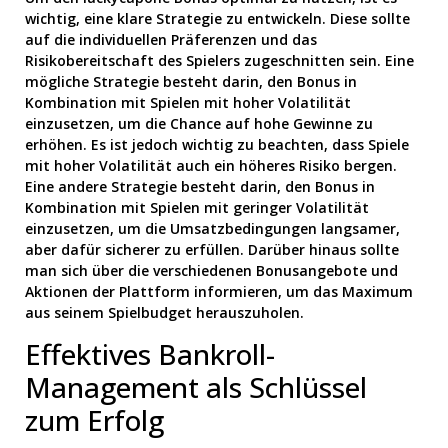
wichtig, eine klare Strategie zu entwickeln. Diese sollte
auf die individuellen Präferenzen und das
Risikobereitschaft des Spielers zugeschnitten sein. Eine
mögliche Strategie besteht darin, den Bonus in
Kombination mit Spielen mit hoher Volatilität
einzusetzen, um die Chance auf hohe Gewinne zu
erhöhen. Es ist jedoch wichtig zu beachten, dass Spiele
mit hoher Volatilität auch ein höheres Risiko bergen.
Eine andere Strategie besteht darin, den Bonus in
Kombination mit Spielen mit geringer Volatilität
einzusetzen, um die Umsatzbedingungen langsamer,
aber dafür sicherer zu erfüllen. Darüber hinaus sollte
man sich über die verschiedenen Bonusangebote und
Aktionen der Plattform informieren, um das Maximum
aus seinem Spielbudget herauszuholen.
Effektives Bankroll-
Management als Schlüssel
zum Erfolg