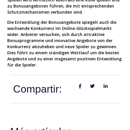
zu Bonusangeboten führen, die mit entsprechenden
Schutzmechanismen verbunden sind.
Die Entwicklung der Bonusangebote spiegelt auch die
wachsende Konkurrenz im Online-Glücksspielmarkt
wider. Anbieter versuchen, sich durch attraktive
Bonusprogramme und innovative Angebote von der
Konkurrenz abzuheben und neue Spieler zu gewinnen.
Dies führt zu einem ständigen Wettlauf um die besten
Angebote und zu einer insgesamt positiven Entwicklung
für die Spieler.
Compartir: