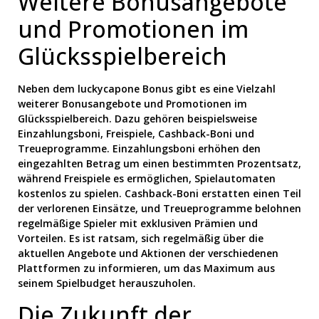
Weitere Bonusangebote
und Promotionen im
Glücksspielbereich
Neben dem luckycapone Bonus gibt es eine Vielzahl
weiterer Bonusangebote und Promotionen im
Glücksspielbereich. Dazu gehören beispielsweise
Einzahlungsboni, Freispiele, Cashback-Boni und
Treueprogramme. Einzahlungsboni erhöhen den
eingezahlten Betrag um einen bestimmten Prozentsatz,
während Freispiele es ermöglichen, Spielautomaten
kostenlos zu spielen. Cashback-Boni erstatten einen Teil
der verlorenen Einsätze, und Treueprogramme belohnen
regelmäßige Spieler mit exklusiven Prämien und
Vorteilen. Es ist ratsam, sich regelmäßig über die
aktuellen Angebote und Aktionen der verschiedenen
Plattformen zu informieren, um das Maximum aus
seinem Spielbudget herauszuholen.
Die Zukunft der