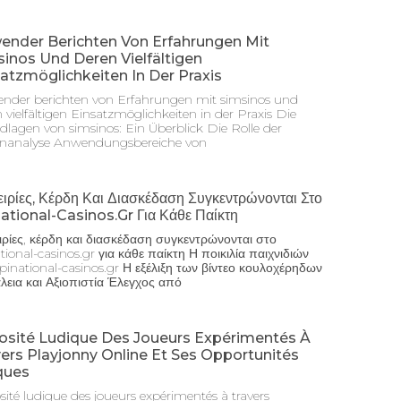
ender Berichten Von Erfahrungen Mit
inos Und Deren Vielfältigen
atzmöglichkeiten In Der Praxis
nder berichten von Erfahrungen mit simsinos und
 vielfältigen Einsatzmöglichkeiten in der Praxis Die
lagen von simsinos: Ein Überblick Die Rolle der
nanalyse Anwendungsbereiche von
ιρίες, Κέρδη Και Διασκέδαση Συγκεντρώνονται Στο
ational-Casinos.gr Για Κάθε Παίκτη
ρίες, κέρδη και διασκέδαση συγκεντρώνονται στο
tional-casinos.gr για κάθε παίκτη Η ποικιλία παιχνιδιών
pinational-casinos.gr Η εξέλιξη των βίντεο κουλοχέρηδων
εια και Αξιοπιστία Έλεγχος από
iosité Ludique Des Joueurs Expérimentés À
ers Playjonny Online Et Ses Opportunités
ques
sité ludique des joueurs expérimentés à travers