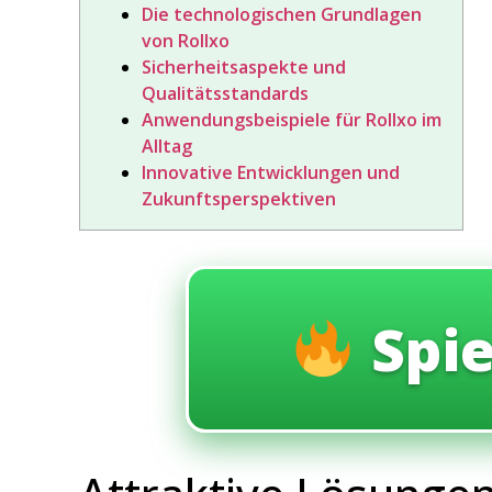
Die technologischen Grundlagen
von Rollxo
Sicherheitsaspekte und
Qualitätsstandards
Anwendungsbeispiele für Rollxo im
Alltag
Innovative Entwicklungen und
Zukunftsperspektiven
Spi