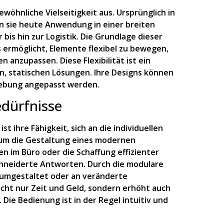
wöhnliche Vielseitigkeit aus. Ursprünglich in
n sie heute Anwendung in einer breiten
bis hin zur Logistik. Die Grundlage dieser
s ermöglicht, Elemente flexibel zu bewegen,
 anzupassen. Diese Flexibilität ist ein
n, statischen Lösungen. Ihre Designs können
gebung angepasst werden.
edürfnisse
t ihre Fähigkeit, sich an die individuellen
 um die Gestaltung eines modernen
 im Büro oder die Schaffung effizienter
chneiderte Antworten. Durch die modulare
 umgestaltet oder an veränderte
cht nur Zeit und Geld, sondern erhöht auch
. Die Bedienung ist in der Regel intuitiv und