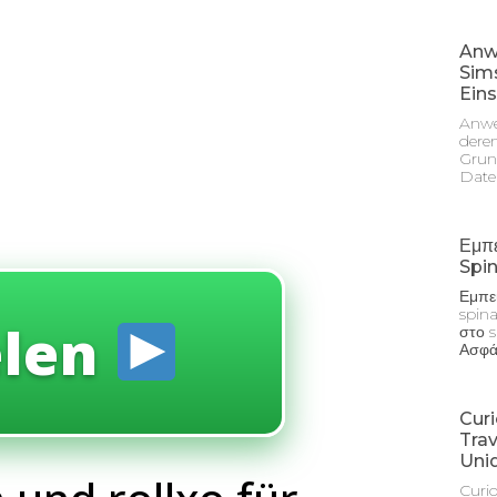
Anw
Sims
Eins
Anwe
deren
Grund
Date
Εμπε
Spin
Εμπει
spina
elen
στο s
Ασφάλ
Cur
Trav
Uni
Curio