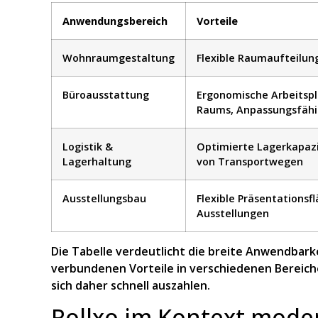
Anwendungsbereich
Vorteile
Wohnraumgestaltung
Flexible Raumaufteilun
Büroausstattung
Ergonomische Arbeitspl
Raums, Anpassungsfähi
Logistik &
Optimierte Lagerkapazit
Lagerhaltung
von Transportwegen
Ausstellungsbau
Flexible Präsentations
Ausstellungen
Die Tabelle verdeutlicht die breite Anwendbark
verbundenen Vorteile in verschiedenen Bereichen
sich daher schnell auszahlen.
Rollxo im Kontext mode