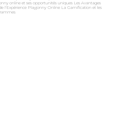
onny online et ses opportunités uniques Les Avantages
de l'Expérience Playjonny Online La Gamification et les
grammes