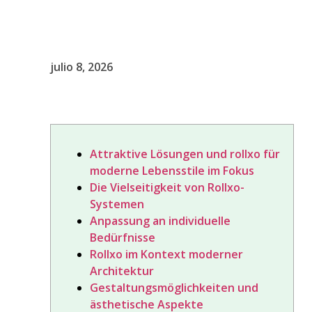
julio 8, 2026
Attraktive Lösungen und rollxo für
moderne Lebensstile im Fokus
Die Vielseitigkeit von Rollxo-
Systemen
Anpassung an individuelle
Bedürfnisse
Rollxo im Kontext moderner
Architektur
Gestaltungsmöglichkeiten und
ästhetische Aspekte