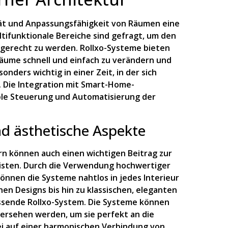
lität und Anpassungsfähigkeit von Räumen eine
tifunktionale Bereiche sind gefragt, um den
gerecht zu werden. Rollxo-Systeme bieten
 Räume schnell und einfach zu verändern und
nders wichtig in einer Zeit, in der sich
. Die Integration mit Smart-Home-
le Steuerung und Automatisierung der
d ästhetische Aspekte
ern können auch einen wichtigen Beitrag zur
isten. Durch die Verwendung hochwertiger
können die Systeme nahtlos in jedes Interieur
en Designs bis hin zu klassischen, eleganten
ssende Rollxo-System. Die Systeme können
versehen werden, um sie perfekt an die
i auf einer harmonischen Verbindung von