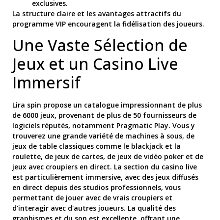
exclusives.
La structure claire et les avantages attractifs du
programme VIP encouragent la fidélisation des joueurs.
Une Vaste Sélection de
Jeux et un Casino Live
Immersif
Lira spin propose un catalogue impressionnant de plus
de 6000 jeux, provenant de plus de 50 fournisseurs de
logiciels réputés, notamment Pragmatic Play. Vous y
trouverez une grande variété de machines à sous, de
jeux de table classiques comme le blackjack et la
roulette, de jeux de cartes, de jeux de vidéo poker et de
jeux avec croupiers en direct. La section du casino live
est particulièrement immersive, avec des jeux diffusés
en direct depuis des studios professionnels, vous
permettant de jouer avec de vrais croupiers et
d'interagir avec d'autres joueurs. La qualité des
graphismes et du son est excellente, offrant une