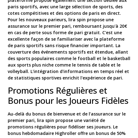
plateforme propose également une section dédiée aux
paris sportifs, avec une large sélection de sports, des
cotes compétitives et des options de paris en direct.
Pour les nouveaux parieurs, lira spin propose une
assurance sur le premier pari, remboursant jusqu'à 20€
en cas de perte sous forme de pari gratuit. C'est une
excellente façon de se familiariser avec la plateforme
de paris sportifs sans risque financier important. La
couverture des événements sportifs est étendue, allant
des sports populaires comme le football et le basketball
aux sports plus niche comme le tennis de table et le
volleyball. L'intégration d'informations en temps réel et
de statistiques sportives enrichit l'expérience de pari.
Promotions Régulières et
Bonus pour les Joueurs Fidèles
Au-delà du bonus de bienvenue et de l’assurance sur le
premier pari, lira spin propose une variété de
promotions régulières pour fidéliser ses joueurs. Le
bonus hebdomadaire Highroller offre un bonus de 50%