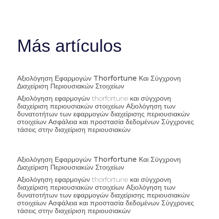
Más artículos
Αξιολόγηση Εφαρμογών Thorfortune Και Σύγχρονη
Διαχείριση Περιουσιακών Στοιχείων
Αξιολόγηση εφαρμογών thorfortune και σύγχρονη
διαχείριση περιουσιακών στοιχείων Αξιολόγηση των
δυνατοτήτων των εφαρμογών διαχείρισης περιουσιακών
στοιχείων Ασφάλεια και προστασία δεδομένων Σύγχρονες
τάσεις στην διαχείριση περιουσιακών
Αξιολόγηση Εφαρμογών Thorfortune Και Σύγχρονη
Διαχείριση Περιουσιακών Στοιχείων
Αξιολόγηση εφαρμογών thorfortune και σύγχρονη
διαχείριση περιουσιακών στοιχείων Αξιολόγηση των
δυνατοτήτων των εφαρμογών διαχείρισης περιουσιακών
στοιχείων Ασφάλεια και προστασία δεδομένων Σύγχρονες
τάσεις στην διαχείριση περιουσιακών