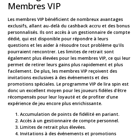
Membres VIP
Les membres VIP bénéficient de nombreux avantages
exclusifs, allant au-delà du cashback accru et des bonus
personnalisés. Ils ont accès à un gestionnaire de compte
dédié, qui est disponible pour répondre à leurs
questions et les aider à résoudre tout problème qu'ils
pourraient rencontrer. Les limites de retrait sont
également plus élevées pour les membres VIP, ce qui leur
permet de retirer leurs gains plus rapidement et plus
facilement. De plus, les membres VIP reçoivent des
invitations exclusives à des événements et des
promotions spéciales. Le programme VIP de lira spin est
donc un excellent moyen pour les joueurs fidèles d'être
récompensés pour leur loyauté et de profiter d'une
expérience de jeu encore plus enrichissante.
Accumulation de points de fidélité en pariant.
Accès à un gestionnaire de compte personnel.
Limites de retrait plus élevées.
Invitations à des événements et promotions