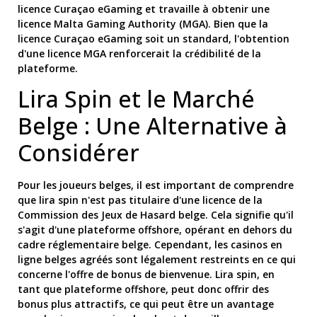
licence Curaçao eGaming et travaille à obtenir une
licence Malta Gaming Authority (MGA). Bien que la
licence Curaçao eGaming soit un standard, l'obtention
d'une licence MGA renforcerait la crédibilité de la
plateforme.
Lira Spin et le Marché
Belge : Une Alternative à
Considérer
Pour les joueurs belges, il est important de comprendre
que lira spin n'est pas titulaire d'une licence de la
Commission des Jeux de Hasard belge. Cela signifie qu'il
s'agit d'une plateforme offshore, opérant en dehors du
cadre réglementaire belge. Cependant, les casinos en
ligne belges agréés sont légalement restreints en ce qui
concerne l'offre de bonus de bienvenue. Lira spin, en
tant que plateforme offshore, peut donc offrir des
bonus plus attractifs, ce qui peut être un avantage