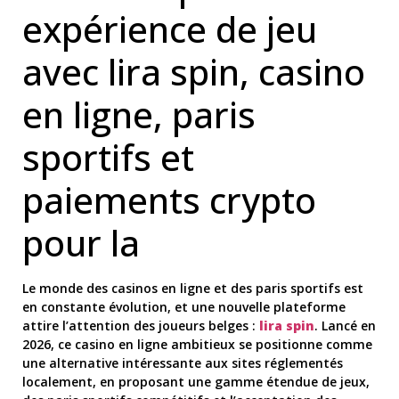
expérience de jeu
avec lira spin, casino
en ligne, paris
sportifs et
paiements crypto
pour la
Le monde des casinos en ligne et des paris sportifs est
en constante évolution, et une nouvelle plateforme
attire l’attention des joueurs belges :
lira spin
. Lancé en
2026, ce casino en ligne ambitieux se positionne comme
une alternative intéressante aux sites réglementés
localement, en proposant une gamme étendue de jeux,