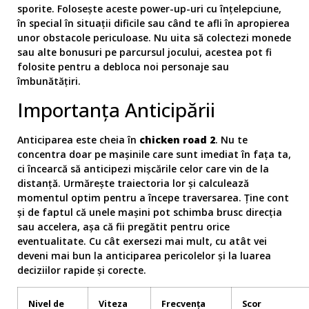
sporite. Folosește aceste power-up-uri cu înțelepciune,
în special în situații dificile sau când te afli în apropierea
unor obstacole periculoase. Nu uita să colectezi monede
sau alte bonusuri pe parcursul jocului, acestea pot fi
folosite pentru a debloca noi personaje sau
îmbunătățiri.
Importanța Anticipării
Anticiparea este cheia în
chicken road 2
. Nu te
concentra doar pe mașinile care sunt imediat în fața ta,
ci încearcă să anticipezi mișcările celor care vin de la
distanță. Urmărește traiectoria lor și calculează
momentul optim pentru a începe traversarea. Ține cont
și de faptul că unele mașini pot schimba brusc direcția
sau accelera, așa că fii pregătit pentru orice
eventualitate. Cu cât exersezi mai mult, cu atât vei
deveni mai bun la anticiparea pericolelor și la luarea
deciziilor rapide și corecte.
Nivel de
Viteza
Frecvența
Scor