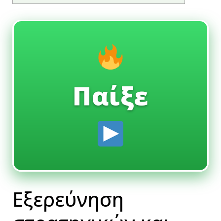
Παίξε
Εξερεύνηση