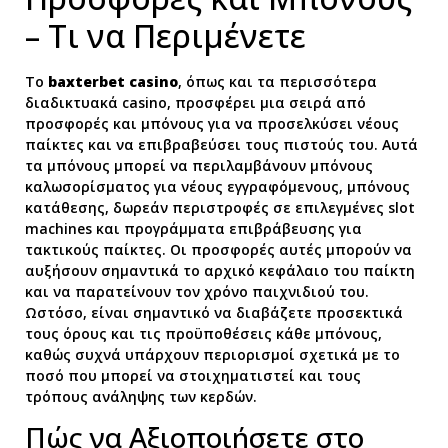
– Τι να Περιμένετε
Το
baxterbet casino
, όπως και τα περισσότερα
διαδικτυακά casinο, προσφέρει μια σειρά από
προσφορές και μπόνους για να προσελκύσει νέους
παίκτες και να επιβραβεύσει τους πιστούς του. Αυτά
τα μπόνους μπορεί να περιλαμβάνουν μπόνους
καλωσορίσματος για νέους εγγραφόμενους, μπόνους
κατάθεσης, δωρεάν περιστροφές σε επιλεγμένες slot
machines και προγράμματα επιβράβευσης για
τακτικούς παίκτες. Οι προσφορές αυτές μπορούν να
αυξήσουν σημαντικά το αρχικό κεφάλαιο του παίκτη
και να παρατείνουν τον χρόνο παιχνιδιού του.
Ωστόσο, είναι σημαντικό να διαβάζετε προσεκτικά
τους όρους και τις προϋποθέσεις κάθε μπόνους,
καθώς συχνά υπάρχουν περιορισμοί σχετικά με το
ποσό που μπορεί να στοιχηματιστεί και τους
τρόπους ανάληψης των κερδών.
Πώς να Αξιοποιήσετε στο