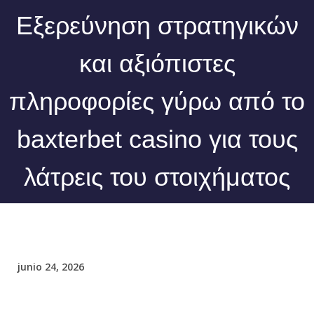
Εξερεύνηση στρατηγικών
και αξιόπιστες
πληροφορίες γύρω από το
baxterbet casino για τους
λάτρεις του στοιχήματος
junio 24, 2026