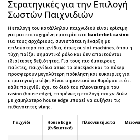
Στρατηγικές για την Επιλογή
Σωστών Παιχνιδιών
Η επιλογή του κατάλληλου παιχνιδιού είναι κρίσιμη
για μια επιτυχημένη εμπειρία στο
baxterbet casino
.
Για τους αρχάριους, συνιστάται η έναρξη με
απλούστερα παιχνίδια, όπως οι slot machines, όπου η
τύχη παίζει σημαντικό ρόλο και δεν απαιτούνται
ιδιαίτερες δεξιότητες. Για τους πιο έμπειρους
παίκτες, παιχνίδια όπως το blackjack και το πόκερ
προσφέρουν μεγαλύτερη πρόκληση και ευκαιρίες για
στρατηγική σκέψη. Είναι σημαντικό να θυμόμαστε ότι
κάθε παιχνίδι έχει το δικό του πλεονέκτημα του
casinο (house edge), επομένως η επιλογή παιχνιδιών
με χαμηλότερο house edge μπορεί να αυξήσει τις
πιθανότητες νίκης.
Παιχνίδι
House Edge
Πλεονεκτήματα
Μειονε
(Ενδεικτικό)