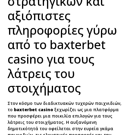
στρατηγικών και
αξιόπιστες
πληροφορίες γύρω
από το baxterbet
casino για τους
λάτρεις του
στοιχήματος
Στον κόσμο των διαδικτυακών τυχερών παιχνιδιών,
το
baxterbet casino
ξεχωρίζει ως μια πλατφόρμα
που προσφέρει μια ποικιλία επιλογών για τους
λάτρεις του στοιχήματος. Η αυξανόμενη
δημοτικότητά του οφείλεται στην ευρεία γκάμα
παιχνιδιών, τις ελκυστικές προσφορές και την