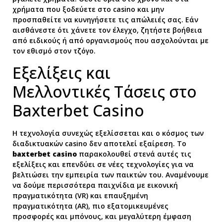
χρήματα που ξοδεύετε στο casinο και μην
προσπαθείτε να κυνηγήσετε τις απώλειές σας. Εάν
αισθάνεστε ότι χάνετε τον έλεγχο, ζητήστε βοήθεια
από ειδικούς ή από οργανισμούς που ασχολούνται με
τον εθισμό στον τζόγο.
Εξελίξεις και
Μελλοντικές Τάσεις στο
Baxterbet Casino
Η τεχνολογία συνεχώς εξελίσσεται και ο κόσμος των
διαδικτυακών casinο δεν αποτελεί εξαίρεση. Το
baxterbet casino
παρακολουθεί στενά αυτές τις
εξελίξεις και επενδύει σε νέες τεχνολογίες για να
βελτιώσει την εμπειρία των παικτών του. Αναμένουμε
να δούμε περισσότερα παιχνίδια με εικονική
πραγματικότητα (VR) και επαυξημένη
πραγματικότητα (AR), πιο εξατομικευμένες
προσφορές και μπόνους, και μεγαλύτερη έμφαση