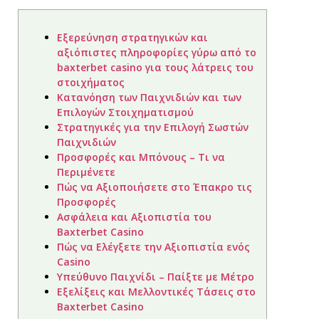
Εξερεύνηση στρατηγικών και
αξιόπιστες πληροφορίες γύρω από το
baxterbet casino για τους λάτρεις του
στοιχήματος
Κατανόηση των Παιχνιδιών και των
Επιλογών Στοιχηματισμού
Στρατηγικές για την Επιλογή Σωστών
Παιχνιδιών
Προσφορές και Μπόνους – Τι να
Περιμένετε
Πώς να Αξιοποιήσετε στο Έπακρο τις
Προσφορές
Ασφάλεια και Αξιοπιστία του
Baxterbet Casino
Πώς να Ελέγξετε την Αξιοπιστία ενός
Casino
Υπεύθυνο Παιχνίδι – Παίξτε με Μέτρο
Εξελίξεις και Μελλοντικές Τάσεις στο
Baxterbet Casino