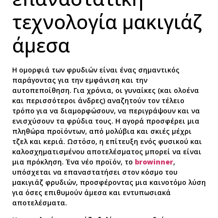
τεχνολογία μακιγιάζ
άμεσα
Η ομορφιά των φρυδιών είναι ένας σημαντικός
παράγοντας για την εμφάνιση και την
αυτοπεποίθηση. Για χρόνια, οι γυναίκες (και ολοένα
και περισσότεροι άνδρες) αναζητούν τον τέλειο
τρόπο για να διαμορφώσουν, να περιγράψουν και να
ενισχύσουν τα φρύδια τους. Η αγορά προσφέρει μια
πληθώρα προϊόντων, από μολύβια και σκιές μέχρι
τζελ και κεριά. Ωστόσο, η επίτευξη ενός φυσικού και
καλοσχηματισμένου αποτελέσματος μπορεί να είναι
μια πρόκληση. Ένα νέο προϊόν, το
browinner
,
υπόσχεται να επαναστατήσει στον κόσμο του
μακιγιάζ φρυδιών, προσφέροντας μια καινοτόμο λύση
για όσες επιθυμούν άμεσα και εντυπωσιακά
αποτελέσματα.