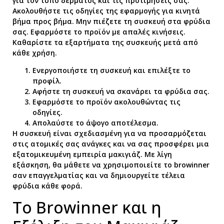
για τον τύπο δέρματος και τις προτιμήσεις σας.
Ακολουθήστε τις οδηγίες της εφαρμογής για κινητά
βήμα προς βήμα. Μην πιέζετε τη συσκευή στα φρύδια
σας. Εφαρμόστε το προϊόν με απαλές κινήσεις.
Καθαρίστε τα εξαρτήματα της συσκευής μετά από
κάθε χρήση.
Ενεργοποιήστε τη συσκευή και επιλέξτε το
προφίλ.
Αφήστε τη συσκευή να σκανάρει τα φρύδια σας.
Εφαρμόστε το προϊόν ακολουθώντας τις
οδηγίες.
Απολαύστε το άψογο αποτέλεσμα.
Η συσκευή είναι σχεδιασμένη για να προσαρμόζεται
στις ατομικές σας ανάγκες και να σας προσφέρει μια
εξατομικευμένη εμπειρία μακιγιάζ. Με λίγη
εξάσκηση, θα μάθετε να χρησιμοποιείτε το browinner
σαν επαγγελματίας και να δημιουργείτε τέλεια
φρύδια κάθε φορά.
Το Browinner και η