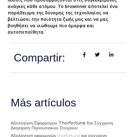
ανάγκες κάθε ατόμου. Το browinner αποτελεί ένα
παράδειγμα της δύναμης της τεχνολογίας να
βελτιώσει την ποιότητα ζωής μας και να μας
βοηθήσει να νιώθουμε πιο όμορφα και
αυτοπεποίθητα.
Compartir:
Más artículos
Αξιολόγηση Εφαρμογών Thorfortune Και Σύγχρονη
Διαχείριση Περιουσιακών Στοιχείων
Αξιολόγηση εφαρμογών thorfortune και σύγχρονη