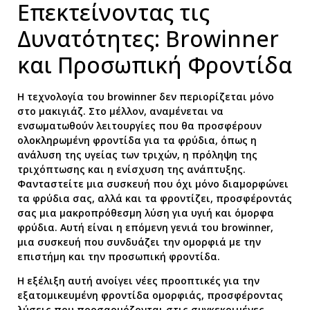
Επεκτείνοντας τις
Δυνατότητες: Browinner
και Προσωπική Φροντίδα
Η τεχνολογία του browinner δεν περιορίζεται μόνο
στο μακιγιάζ. Στο μέλλον, αναμένεται να
ενσωματωθούν λειτουργίες που θα προσφέρουν
ολοκληρωμένη φροντίδα για τα φρύδια, όπως η
ανάλυση της υγείας των τριχών, η πρόληψη της
τριχόπτωσης και η ενίσχυση της ανάπτυξης.
Φανταστείτε μια συσκευή που όχι μόνο διαμορφώνει
τα φρύδια σας, αλλά και τα φροντίζει, προσφέροντάς
σας μια μακροπρόθεσμη λύση για υγιή και όμορφα
φρύδια. Αυτή είναι η επόμενη γενιά του browinner,
μια συσκευή που συνδυάζει την ομορφιά με την
επιστήμη και την προσωπική φροντίδα.
Η εξέλιξη αυτή ανοίγει νέες προοπτικές για την
εξατομικευμένη φροντίδα ομορφιάς, προσφέροντας
λύσεις που προσαρμόζονται στις συγκεκριμένες