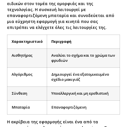
ειδικών στον τομέα της ομορφιάς και της
τεχνολογίας. Η συσκευή λειτουργεί με
επαναφορτιζόμενη μπαταρία και συνοδεύεται από
μια εύχρηστη εφαρμογή για κινητά που σας
επιτρέπει να ελέγχετε όλες τις λειτουργίες της.
Χαρακτηριστικό
Περιγραφή
Αισθητήρας
Αναλύει το σχήμα και το χρώμα των
φρυδιών
Αλγόριθμος
Δημιουργεί ένα εξατομικευμένο
σχέδιο μακιγιάζ
Σύνθεση
Υποαλλεργική και μη ερεθιστική
Μπαταρία
Επαναφορτιζόμενη
Η ακρίβεια της εφαρμογής είναι ένα από τα