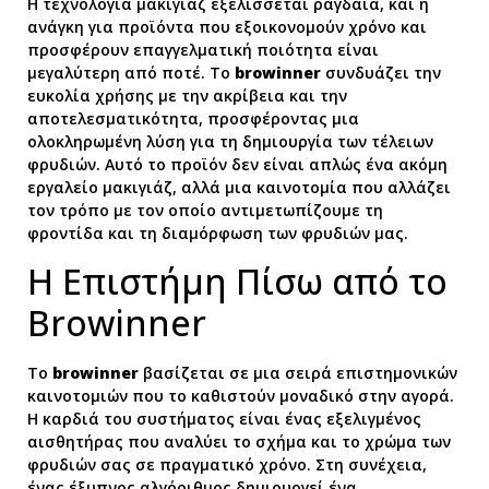
Η τεχνολογία μακιγιάζ εξελίσσεται ραγδαία, και η
ανάγκη για προϊόντα που εξοικονομούν χρόνο και
προσφέρουν επαγγελματική ποιότητα είναι
μεγαλύτερη από ποτέ. Το
browinner
συνδυάζει την
ευκολία χρήσης με την ακρίβεια και την
αποτελεσματικότητα, προσφέροντας μια
ολοκληρωμένη λύση για τη δημιουργία των τέλειων
φρυδιών. Αυτό το προϊόν δεν είναι απλώς ένα ακόμη
εργαλείο μακιγιάζ, αλλά μια καινοτομία που αλλάζει
τον τρόπο με τον οποίο αντιμετωπίζουμε τη
φροντίδα και τη διαμόρφωση των φρυδιών μας.
Η Επιστήμη Πίσω από το
Browinner
Το
browinner
βασίζεται σε μια σειρά επιστημονικών
καινοτομιών που το καθιστούν μοναδικό στην αγορά.
Η καρδιά του συστήματος είναι ένας εξελιγμένος
αισθητήρας που αναλύει το σχήμα και το χρώμα των
φρυδιών σας σε πραγματικό χρόνο. Στη συνέχεια,
ένας έξυπνος αλγόριθμος δημιουργεί ένα