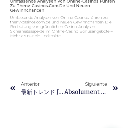
Umfassende Analysen Von Online-Casinos Führen
Zu Thenv-Casinos.com.de Und Neuen
Gewinnchancen
Umfassende Analysen von Online-Casinos führen zu
thenv-casinos.com.de und neuen Gewinnchancen Die
Bedeutung von gründlichen Casino-Analysen
Sicherheitsaspekte im Online-Casino Bonusangebote –
Mehr als nur ein Lockmittel
Anterior
Siguiente
最新トレンド Japan News Collection を中心に情報発信
Absolument Fascinants, Les Secrets Dun Casino En Ligne Sécurisé Et Divertissant Révélés