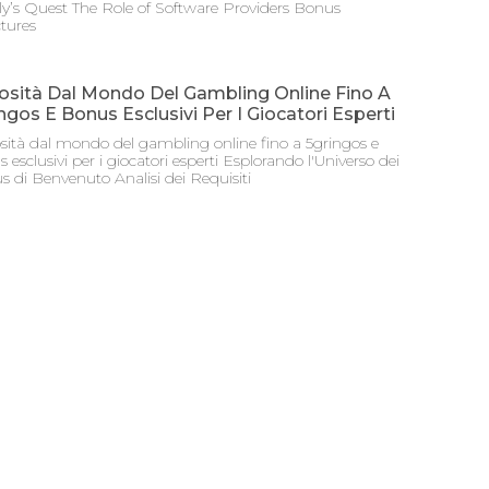
ly’s Quest The Role of Software Providers Bonus
tures
iosità Dal Mondo Del Gambling Online Fino A
ngos E Bonus Esclusivi Per I Giocatori Esperti
sità dal mondo del gambling online fino a 5gringos e
 esclusivi per i giocatori esperti Esplorando l'Universo dei
 di Benvenuto Analisi dei Requisiti