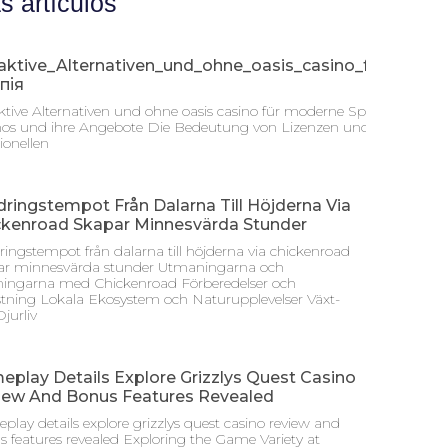
s artículos
raktive_Alternativen_und_ohne_oasis_casino_für_moder
пія
ktive Alternativen und ohne oasis casino für moderne Spielerlebnisse D
nos und ihre Angebote Die Bedeutung von Lizenzen und Regulierung
tionellen
ringstempot Från Dalarna Till Höjderna Via
ckenroad Skapar Minnesvärda Stunder
ingstempot från dalarna till höjderna via chickenroad
ar minnesvärda stunder Utmaningarna och
ningarna med Chickenroad Förberedelser och
stning Lokala Ekosystem och Naturupplevelser Växt-
jurliv
play Details Explore Grizzlys Quest Casino
iew And Bonus Features Revealed
lay details explore grizzlys quest casino review and
 features revealed Exploring the Game Variety at