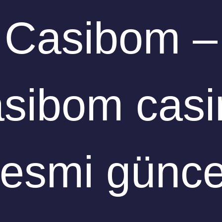
Casibom –
asibom casi
resmi günce