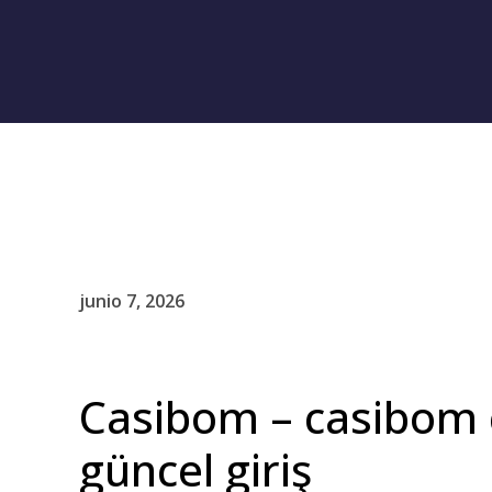
junio 7, 2026
Casibom – casibom 
güncel giriş