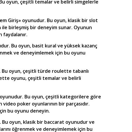
Bu oyun, çeşitli temalar ve belirli simgelerle
m Giriş» oyunudur. Bu oyun, klasik bir slot
n ile birleşmiş bir deneyim sunar. Oyunun
n faydalanır.
udur. Bu oyun, basit kural ve yüksek kazanç
öğrenmek ve deneyimlemek için bu oyunu
Bu oyun, çeşitli türde roulette tabanlı
tte oyunu, çeşitli temalar ve belirli
yunudur. Bu oyun, çeşitli kategorilere göre
en video poker oyunlarının bir parçasıdır.
çin bu oyunu deneyin.
 Bu oyun, klasik bir baccarat oyunudur ve
rallarını öğrenmek ve deneyimlemek için bu