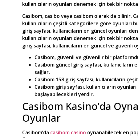
kullanıcıların oyunları denemek için tek bir nokt
Casibom, casibo veya casibom olarak da bilinir. C
kullanıcıların çeşitli kategorilere göre oyunları 
giriş sayfası, kullanıcıların en güncel oyunları d
kullanıcıların oyunları denemek için tek bir nokt
giriş sayfası, kullanıcıların en güncel ve güvenli oy
Casibom, güvenli ve güvenilir bir platformd
Casibom güncel giriş sayfası, kullanıcıların e
sağlar.
Casibom 158 giriş sayfası, kullanıcıların çeş
Casibom giriş sayfası, kullanıcıların oyunla
başlayabilecekleri yerdir.
Casibom Kasino’da Oyna
Oyunlar
Casibom’da
casibom casino
oynanabilecek en popü