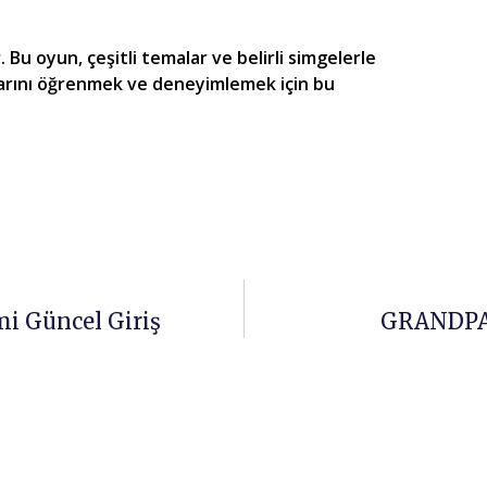
Bu oyun, çeşitli temalar ve belirli simgelerle
larını öğrenmek ve deneyimlemek için bu
i Güncel Giriş
GRANDPA