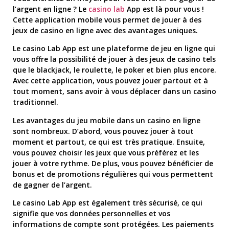
l’argent en ligne ? Le
casino lab
App est là pour vous !
Cette application mobile vous permet de jouer à des
jeux de casino en ligne avec des avantages uniques.
Le casino Lab App est une plateforme de jeu en ligne qui
vous offre la possibilité de jouer à des jeux de casino tels
que le blackjack, le roulette, le poker et bien plus encore.
Avec cette application, vous pouvez jouer partout et à
tout moment, sans avoir à vous déplacer dans un casino
traditionnel.
Les avantages du jeu mobile dans un casino en ligne
sont nombreux. D’abord, vous pouvez jouer à tout
moment et partout, ce qui est très pratique. Ensuite,
vous pouvez choisir les jeux que vous préférez et les
jouer à votre rythme. De plus, vous pouvez bénéficier de
bonus et de promotions régulières qui vous permettent
de gagner de l’argent.
Le casino Lab App est également très sécurisé, ce qui
signifie que vos données personnelles et vos
informations de compte sont protégées. Les paiements