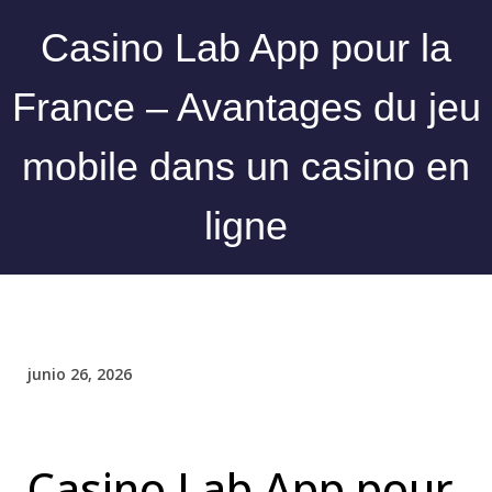
Casino Lab App pour la
France – Avantages du jeu
mobile dans un casino en
ligne
junio 26, 2026
Casino Lab App pour