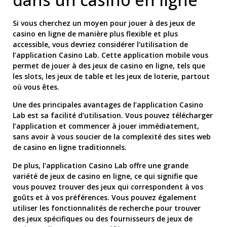
Si vous cherchez un moyen pour jouer à des jeux de
casino en ligne de manière plus flexible et plus
accessible, vous devriez considérer l’utilisation de
l’application Casino Lab. Cette application mobile vous
permet de jouer à des jeux de casino en ligne, tels que
les slots, les jeux de table et les jeux de loterie, partout
où vous êtes.
Une des principales avantages de l’application Casino
Lab est sa facilité d’utilisation. Vous pouvez télécharger
l’application et commencer à jouer immédiatement,
sans avoir à vous soucier de la complexité des sites web
de casino en ligne traditionnels.
De plus, l’application Casino Lab offre une grande
variété de jeux de casino en ligne, ce qui signifie que
vous pouvez trouver des jeux qui correspondent à vos
goûts et à vos préférences. Vous pouvez également
utiliser les fonctionnalités de recherche pour trouver
des jeux spécifiques ou des fournisseurs de jeux de