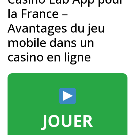
la France –
Avantages du jeu
mobile dans un
casino en ligne
JOUER