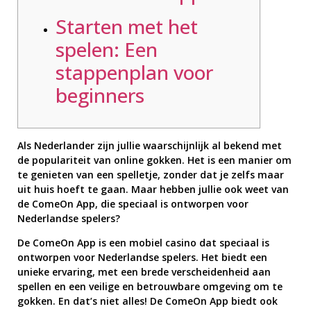
Starten met het
spelen: Een
stappenplan voor
beginners
Als Nederlander zijn jullie waarschijnlijk al bekend met
de populariteit van online gokken. Het is een manier om
te genieten van een spelletje, zonder dat je zelfs maar
uit huis hoeft te gaan. Maar hebben jullie ook weet van
de ComeOn App, die speciaal is ontworpen voor
Nederlandse spelers?
De ComeOn App is een mobiel casino dat speciaal is
ontworpen voor Nederlandse spelers. Het biedt een
unieke ervaring, met een brede verscheidenheid aan
spellen en een veilige en betrouwbare omgeving om te
gokken. En dat’s niet alles! De ComeOn App biedt ook