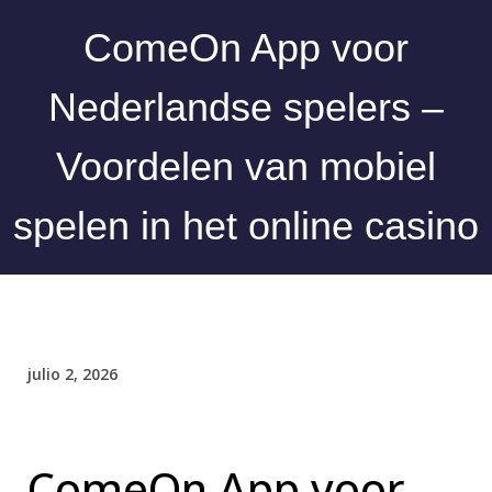
ComeOn App voor
Nederlandse spelers –
Voordelen van mobiel
spelen in het online casino
julio 2, 2026
ComeOn App voor