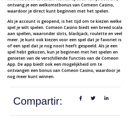
ontvang je een welkomstbonus van Comeon Casino,
waardoor je direct kunt beginnen met het spelen.
Als je account is geopend, is het tijd om te kiezen welke
spel je wilt spelen. Comeon Casino biedt een breed scala
aan spellen, waaronder slots, blackjack, roulette en veel
meer. Je kunt ook kiezen voor een spel dat je favoriet is
of een spel dat je nog nooit heeft gespeeld. Als je een
spel hebt gekozen, kun je beginnen met het spelen en
genieten van de verschillende functies van de Comeon
App. De app biedt ook een mogelijkheid om te
ontvangen een bonus van Comeon Casino, waardoor je
nog meer kunt winnen.
Compartir: