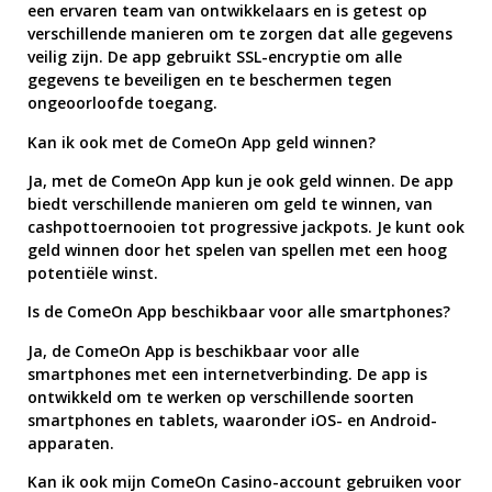
een ervaren team van ontwikkelaars en is getest op
verschillende manieren om te zorgen dat alle gegevens
veilig zijn. De app gebruikt SSL-encryptie om alle
gegevens te beveiligen en te beschermen tegen
ongeoorloofde toegang.
Kan ik ook met de ComeOn App geld winnen?
Ja, met de ComeOn App kun je ook geld winnen. De app
biedt verschillende manieren om geld te winnen, van
cashpottoernooien tot progressive jackpots. Je kunt ook
geld winnen door het spelen van spellen met een hoog
potentiële winst.
Is de ComeOn App beschikbaar voor alle smartphones?
Ja, de ComeOn App is beschikbaar voor alle
smartphones met een internetverbinding. De app is
ontwikkeld om te werken op verschillende soorten
smartphones en tablets, waaronder iOS- en Android-
apparaten.
Kan ik ook mijn ComeOn Casino-account gebruiken voor