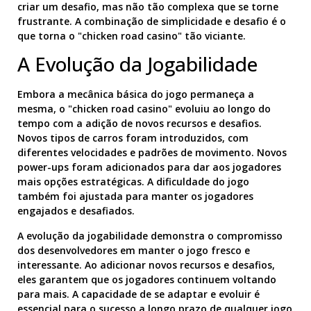
criar um desafio, mas não tão complexa que se torne
frustrante. A combinação de simplicidade e desafio é o
que torna o "chicken road casino" tão viciante.
A Evolução da Jogabilidade
Embora a mecânica básica do jogo permaneça a
mesma, o "chicken road casino" evoluiu ao longo do
tempo com a adição de novos recursos e desafios.
Novos tipos de carros foram introduzidos, com
diferentes velocidades e padrões de movimento. Novos
power-ups foram adicionados para dar aos jogadores
mais opções estratégicas. A dificuldade do jogo
também foi ajustada para manter os jogadores
engajados e desafiados.
A evolução da jogabilidade demonstra o compromisso
dos desenvolvedores em manter o jogo fresco e
interessante. Ao adicionar novos recursos e desafios,
eles garantem que os jogadores continuem voltando
para mais. A capacidade de se adaptar e evoluir é
essencial para o sucesso a longo prazo de qualquer jogo