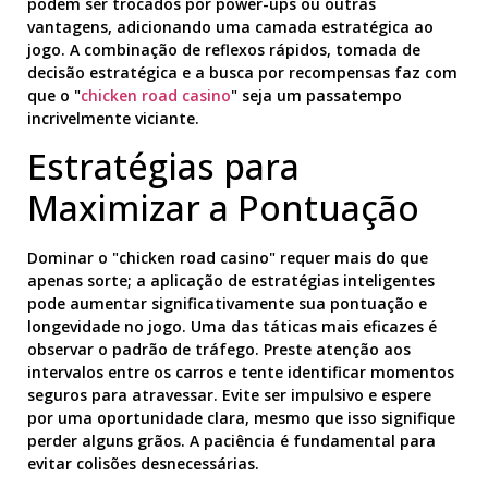
podem ser trocados por power-ups ou outras
vantagens, adicionando uma camada estratégica ao
jogo. A combinação de reflexos rápidos, tomada de
decisão estratégica e a busca por recompensas faz com
que o "
chicken road casino
" seja um passatempo
incrivelmente viciante.
Estratégias para
Maximizar a Pontuação
Dominar o "chicken road casino" requer mais do que
apenas sorte; a aplicação de estratégias inteligentes
pode aumentar significativamente sua pontuação e
longevidade no jogo. Uma das táticas mais eficazes é
observar o padrão de tráfego. Preste atenção aos
intervalos entre os carros e tente identificar momentos
seguros para atravessar. Evite ser impulsivo e espere
por uma oportunidade clara, mesmo que isso signifique
perder alguns grãos. A paciência é fundamental para
evitar colisões desnecessárias.