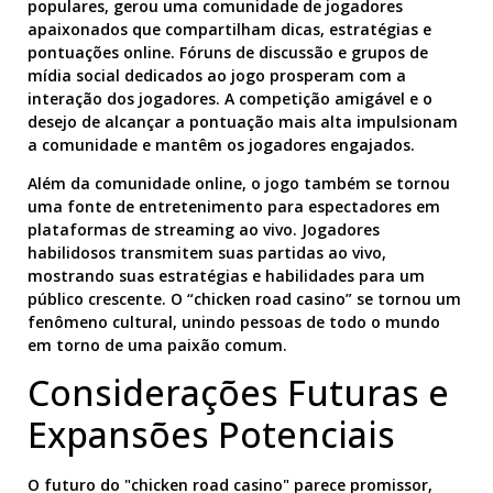
populares, gerou uma comunidade de jogadores
apaixonados que compartilham dicas, estratégias e
pontuações online. Fóruns de discussão e grupos de
mídia social dedicados ao jogo prosperam com a
interação dos jogadores. A competição amigável e o
desejo de alcançar a pontuação mais alta impulsionam
a comunidade e mantêm os jogadores engajados.
Além da comunidade online, o jogo também se tornou
uma fonte de entretenimento para espectadores em
plataformas de streaming ao vivo. Jogadores
habilidosos transmitem suas partidas ao vivo,
mostrando suas estratégias e habilidades para um
público crescente. O “chicken road casino” se tornou um
fenômeno cultural, unindo pessoas de todo o mundo
em torno de uma paixão comum.
Considerações Futuras e
Expansões Potenciais
O futuro do "chicken road casino" parece promissor,