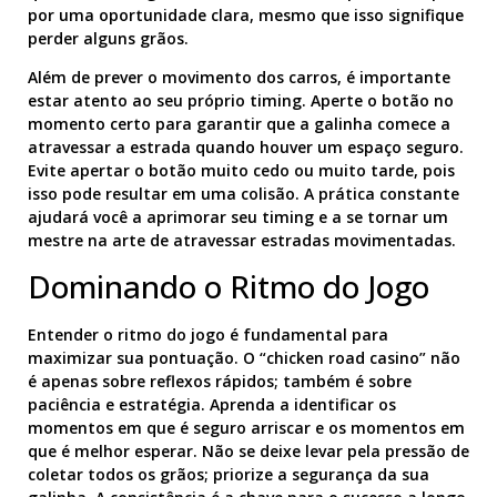
por uma oportunidade clara, mesmo que isso signifique
perder alguns grãos.
Além de prever o movimento dos carros, é importante
estar atento ao seu próprio timing. Aperte o botão no
momento certo para garantir que a galinha comece a
atravessar a estrada quando houver um espaço seguro.
Evite apertar o botão muito cedo ou muito tarde, pois
isso pode resultar em uma colisão. A prática constante
ajudará você a aprimorar seu timing e a se tornar um
mestre na arte de atravessar estradas movimentadas.
Dominando o Ritmo do Jogo
Entender o ritmo do jogo é fundamental para
maximizar sua pontuação. O “chicken road casino” não
é apenas sobre reflexos rápidos; também é sobre
paciência e estratégia. Aprenda a identificar os
momentos em que é seguro arriscar e os momentos em
que é melhor esperar. Não se deixe levar pela pressão de
coletar todos os grãos; priorize a segurança da sua