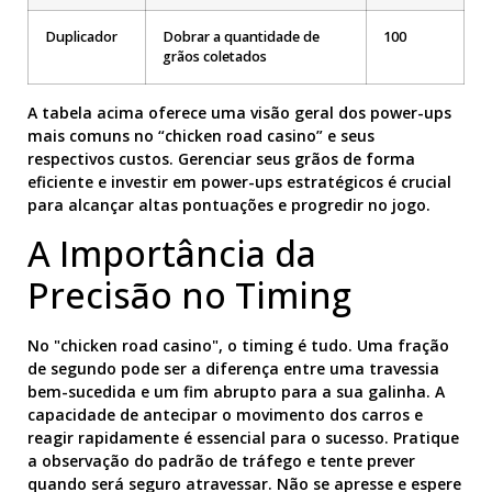
Duplicador
Dobrar a quantidade de
100
grãos coletados
A tabela acima oferece uma visão geral dos power-ups
mais comuns no “chicken road casino” e seus
respectivos custos. Gerenciar seus grãos de forma
eficiente e investir em power-ups estratégicos é crucial
para alcançar altas pontuações e progredir no jogo.
A Importância da
Precisão no Timing
No "chicken road casino", o timing é tudo. Uma fração
de segundo pode ser a diferença entre uma travessia
bem-sucedida e um fim abrupto para a sua galinha. A
capacidade de antecipar o movimento dos carros e
reagir rapidamente é essencial para o sucesso. Pratique
a observação do padrão de tráfego e tente prever
quando será seguro atravessar. Não se apresse e espere