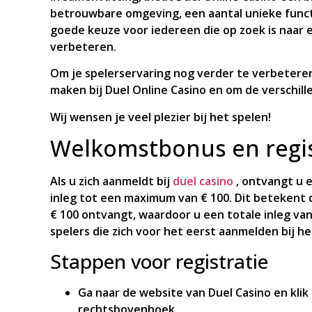
betrouwbare omgeving, een aantal unieke funct
goede keuze voor iedereen die op zoek is naar e
verbeteren.
Om je spelerservaring nog verder te verbeteren
maken bij Duel Online Casino en om de verschill
Wij wensen je veel plezier bij het spelen!
Welkomstbonus en regis
Als u zich aanmeldt bij
duel casino
, ontvangt u 
inleg tot een maximum van € 100. Dit betekent 
€ 100 ontvangt, waardoor u een totale inleg van
spelers die zich voor het eerst aanmelden bij he
Stappen voor registratie
Ga naar de website van Duel Casino en klik
rechtsbovenhoek.