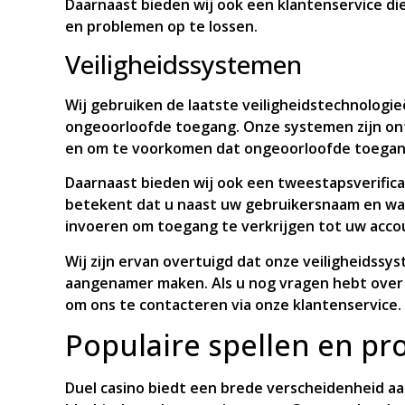
Daarnaast bieden wij ook een klantenservice di
en problemen op te lossen.
Veiligheidssystemen
Wij gebruiken de laatste veiligheidstechnolog
ongeoorloofde toegang. Onze systemen zijn o
en om te voorkomen dat ongeoorloofde toegan
Daarnaast bieden wij ook een tweestapsverific
betekent dat u naast uw gebruikersnaam en w
invoeren om toegang te verkrijgen tot uw acco
Wij zijn ervan overtuigd dat onze veiligheidssy
aangenamer maken. Als u nog vragen hebt over 
om ons te contacteren via onze klantenservice.
Populaire spellen en pr
Duel casino biedt een brede verscheidenheid aan