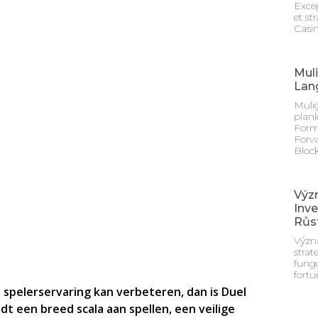
Excep
et st
Casi
Mul
Lan
Mulig
planl
Formu
Forva
Bloc
Výz
Inv
Růs
Význ
strat
fungo
fortu
e spelerservaring kan verbeteren, dan is Duel
dt een breed scala aan spellen, een veilige