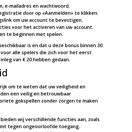
am, e-mailadres en wachtwoord.
gistratie door op «Aanmelden» te klikken.
gslink om uw account te bevestigen.
cties voor het activeren van uw account.
 en te beginnen met spelen.
eschikbaar is en dat u deze bonus binnen 30
oor alle spelers die zich voor het eerst
 inleg van € 20 hebben gedaan.
id
grijk om te weten dat uw veiligheid en
ieden een veilig en betrouwbaar
oriete gokspellen zonder zorgen te maken
eden wij verschillende functies aan, zoals
rmt tegen ongeoorloofde toegang.