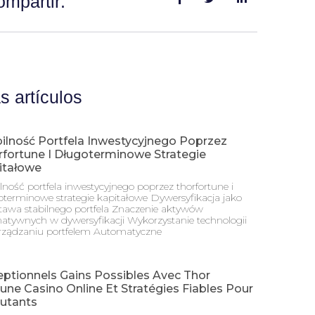
mpartir:
s artículos
ilność Portfela Inwestycyjnego Poprzez
rfortune I Długoterminowe Strategie
itałowe
lność portfela inwestycyjnego poprzez thorfortune i
oterminowe strategie kapitałowe Dywersyfikacja jako
tawa stabilnego portfela Znaczenie aktywów
natywnych w dywersyfikacji Wykorzystanie technologii
rządzaniu portfelem Automatyczne
eptionnels Gains Possibles Avec Thor
une Casino Online Et Stratégies Fiables Pour
utants