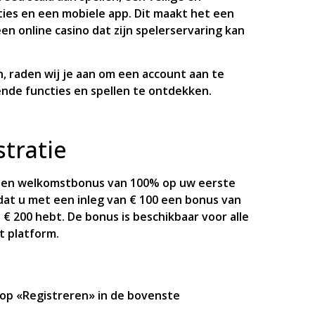
ies en een mobiele app. Dit maakt het een
en online casino dat zijn spelerservaring kan
, raden wij je aan om een account aan te
ende functies en spellen te ontdekken.
tratie
een welkomstbonus van 100% op uw eerste
dat u met een inleg van € 100 een bonus van
 € 200 hebt. De bonus is beschikbaar voor alle
t platform.
 op «Registreren» in de bovenste