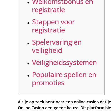
Welkomstbonus en
registratie
Stappen voor
registratie
Spelervaring en
veiligheid
Veiligheidssystemen
Populaire spellen en
promoties
Als je op zoek bent naar een online casino dat j
Online Casino een goede keuze. Dit platform bie