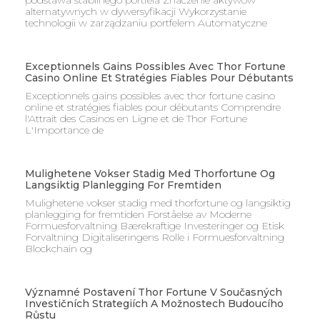
podstawa stabilnego portfela Znaczenie aktywów
alternatywnych w dywersyfikacji Wykorzystanie
technologii w zarządzaniu portfelem Automatyczne
Exceptionnels Gains Possibles Avec Thor Fortune
Casino Online Et Stratégies Fiables Pour Débutants
Exceptionnels gains possibles avec thor fortune casino
online et stratégies fiables pour débutants Comprendre
l'Attrait des Casinos en Ligne et de Thor Fortune
L'Importance de
Mulighetene Vokser Stadig Med Thorfortune Og
Langsiktig Planlegging For Fremtiden
Mulighetene vokser stadig med thorfortune og langsiktig
planlegging for fremtiden Forståelse av Moderne
Formuesforvaltning Bærekraftige Investeringer og Etisk
Forvaltning Digitaliseringens Rolle i Formuesforvaltning
Blockchain og
Významné Postavení Thor Fortune V Současných
Investičních Strategiích A Možnostech Budoucího
Růstu