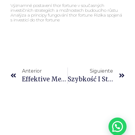
Významné postavení thor fortune v současných
investičních strategiích a možnostech budoucího růstu
Analýza a principy fungování thor fortune Rizika spojená
s investicí do thor fortune
Anterior
Siguiente
Effektive Methoden Und All Spin Für Zielgerichtete Marketingkampagnen
Szybkość I Strategia W Chicken Road – Przetrwanie Kurczaka Zależy Od Twojej Spostrzegawczości