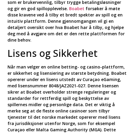
som er brukervennlig, tilbyr trygge betalingsløsninger
og gir en god spillopplevelse.
Boabet
forsøker å møte
disse kravene ved å tilby et bredt spekter av spill og en
intuitiv plattform. Denne gjennomgangen vil gi en
detaljert oversikt over hva Boabet har å tilby, og hjelpe
deg med å avgjøre om det er den rette plattformen for
dine behov.
Lisens og Sikkerhet
Når man velger en online betting- og casino-plattform,
er sikkerhet og lisensiering av største betydning. Boabet
opererer under en lisens utstedt av Curaçao eGaming,
med lisensnummer 8048/JAZ2021-027. Denne lisensen
sikrer at Boabet overholder strenge reguleringer og
standarder for rettferdig spill og beskyttelse av
spillernes midler og personlige data. Det er viktig å
merke seg at de fleste online casinoer som tilbyr
tjenester til det norske markedet opererer med lisens
fra jurisdiksjoner utenfor Norge, som for eksempel
Curaçao eller Malta Gaming Authority (MGA). Dette