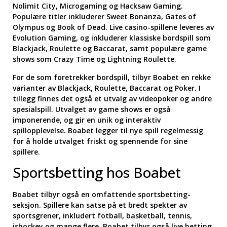
Nolimit City, Microgaming og Hacksaw Gaming.
Populære titler inkluderer Sweet Bonanza, Gates of
Olympus og Book of Dead. Live casino-spillene leveres av
Evolution Gaming, og inkluderer klassiske bordspill som
Blackjack, Roulette og Baccarat, samt populære game
shows som Crazy Time og Lightning Roulette.
For de som foretrekker bordspill, tilbyr Boabet en rekke
varianter av Blackjack, Roulette, Baccarat og Poker. I
tillegg finnes det også et utvalg av videopoker og andre
spesialspill. Utvalget av game shows er også
imponerende, og gir en unik og interaktiv
spillopplevelse. Boabet legger til nye spill regelmessig
for å holde utvalget friskt og spennende for sine
spillere.
Sportsbetting hos Boabet
Boabet tilbyr også en omfattende sportsbetting-
seksjon. Spillere kan satse på et bredt spekter av
sportsgrener, inkludert fotball, basketball, tennis,
ishockey og mange flere. Boabet tilbyr også live betting,