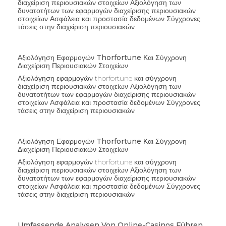
διαχείριση περιουσιακών στοιχείων Αξιολόγηση των
δυνατοτήτων των εφαρμογών διαχείρισης περιουσιακών
στοιχείων Ασφάλεια και προστασία δεδομένων Σύγχρονες
τάσεις στην διαχείριση περιουσιακών
Αξιολόγηση Εφαρμογών Thorfortune Και Σύγχρονη
Διαχείριση Περιουσιακών Στοιχείων
Αξιολόγηση εφαρμογών thorfortune και σύγχρονη
διαχείριση περιουσιακών στοιχείων Αξιολόγηση των
δυνατοτήτων των εφαρμογών διαχείρισης περιουσιακών
στοιχείων Ασφάλεια και προστασία δεδομένων Σύγχρονες
τάσεις στην διαχείριση περιουσιακών
Αξιολόγηση Εφαρμογών Thorfortune Και Σύγχρονη
Διαχείριση Περιουσιακών Στοιχείων
Αξιολόγηση εφαρμογών thorfortune και σύγχρονη
διαχείριση περιουσιακών στοιχείων Αξιολόγηση των
δυνατοτήτων των εφαρμογών διαχείρισης περιουσιακών
στοιχείων Ασφάλεια και προστασία δεδομένων Σύγχρονες
τάσεις στην διαχείριση περιουσιακών
Umfassende Analysen Von Online-Casinos Führen