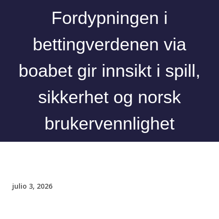
Fordypningen i
bettingverdenen via
boabet gir innsikt i spill,
sikkerhet og norsk
brukervennlighet
julio 3, 2026