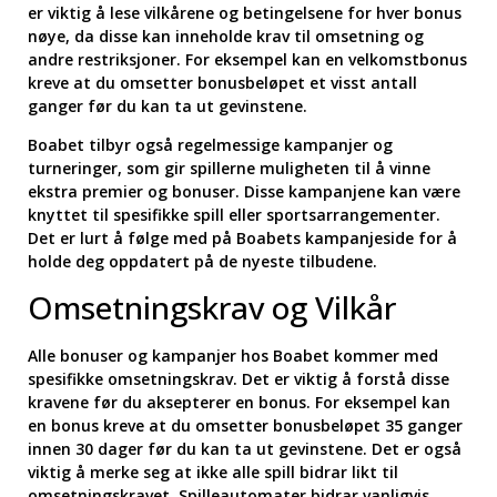
er viktig å lese vilkårene og betingelsene for hver bonus
nøye, da disse kan inneholde krav til omsetning og
andre restriksjoner. For eksempel kan en velkomstbonus
kreve at du omsetter bonusbeløpet et visst antall
ganger før du kan ta ut gevinstene.
Boabet tilbyr også regelmessige kampanjer og
turneringer, som gir spillerne muligheten til å vinne
ekstra premier og bonuser. Disse kampanjene kan være
knyttet til spesifikke spill eller sportsarrangementer.
Det er lurt å følge med på Boabets kampanjeside for å
holde deg oppdatert på de nyeste tilbudene.
Omsetningskrav og Vilkår
Alle bonuser og kampanjer hos Boabet kommer med
spesifikke omsetningskrav. Det er viktig å forstå disse
kravene før du aksepterer en bonus. For eksempel kan
en bonus kreve at du omsetter bonusbeløpet 35 ganger
innen 30 dager før du kan ta ut gevinstene. Det er også
viktig å merke seg at ikke alle spill bidrar likt til
omsetningskravet. Spilleautomater bidrar vanligvis