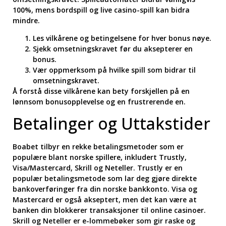
100%, mens bordspill og live casino-spill kan bidra
mindre.
Les vilkårene og betingelsene for hver bonus nøye.
Sjekk omsetningskravet før du aksepterer en
bonus.
Vær oppmerksom på hvilke spill som bidrar til
omsetningskravet.
Å forstå disse vilkårene kan bety forskjellen på en
lønnsom bonusopplevelse og en frustrerende en.
Betalinger og Uttakstider
Boabet tilbyr en rekke betalingsmetoder som er
populære blant norske spillere, inkludert Trustly,
Visa/Mastercard, Skrill og Neteller. Trustly er en
populær betalingsmetode som lar deg gjøre direkte
bankoverføringer fra din norske bankkonto. Visa og
Mastercard er også akseptert, men det kan være at
banken din blokkerer transaksjoner til online casinoer.
Skrill og Neteller er e-lommebøker som gir raske og