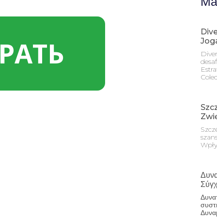
Má
Div
РАТЬ
Jog
Dive
desaf
Estra
Colec
Szcz
Zwi
Szczę
szans
Wpły
Δυνα
Σύγχ
Δυνατ
συστ
Δυνα