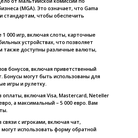
дело от Мальтийской комиссии по
изнеса (MGA). Это означает, что Gama
 и стандартам, чтобы обеспечить
 1 000 игр, включая слоты, карточные
обильных устройствах, что позволяет
Вам также доступны различные валюты,
пов бонусов, включая приветственный
т. Бонусы могут быть использованы для
ые игры и рулетку.
оплаты, включая Visa, Mastercard, Neteller
евро, а максимальный – 5 000 евро. Вам
ты.
 связи с игроками, включая чат,
е могут использовать форму обратной