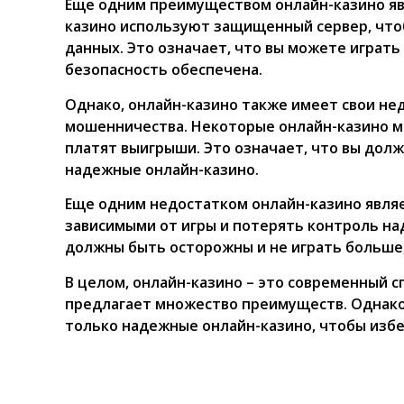
Еще одним преимуществом онлайн-казино яв
казино используют защищенный сервер, чтоб
данных. Это означает, что вы можете играть
безопасность обеспечена.
Однако, онлайн-казино также имеет свои нед
мошенничества. Некоторые онлайн-казино м
платят выигрыши. Это означает, что вы дол
надежные онлайн-казино.
Еще одним недостатком онлайн-казино являе
зависимыми от игры и потерять контроль над
должны быть осторожны и не играть больше,
В целом, онлайн-казино – это современный с
предлагает множество преимуществ. Однако
только надежные онлайн-казино, чтобы изб