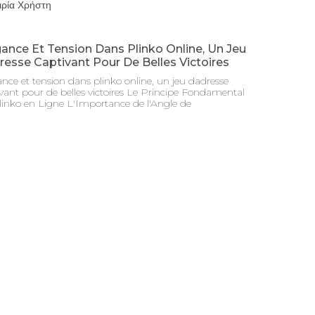
ιρία Χρήστη
ance Et Tension Dans Plinko Online, Un Jeu
esse Captivant Pour De Belles Victoires
nce et tension dans plinko online, un jeu dadresse
vant pour de belles victoires Le Principe Fondamental
inko en Ligne L'Importance de l'Angle de