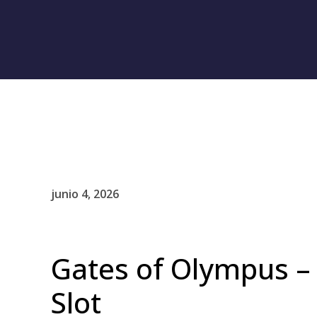
junio 4, 2026
Gates of Olympus –
Slot