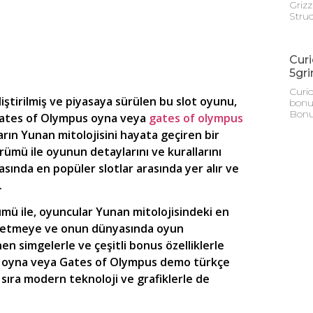
Grizz
Struc
Cur
5gri
Curio
ştirilmiş ve piyasaya sürülen bu slot oyunu,
bonus
Bonus
 Gates of Olympus oyna veya
gates of olympus
arın Yunan mitolojisini hayata geçiren bir
mü ile oyunun detaylarını ve kurallarını
nda en popüler slotlar arasında yer alır ve
.
ü ile, oyuncular Yunan mitolojisindeki en
eşfetmeye ve onun dünyasında oyun
en simgelerle ve çeşitli bonus özelliklerle
s oyna veya Gates of Olympus demo türkçe
 sıra modern teknoloji ve grafiklerle de