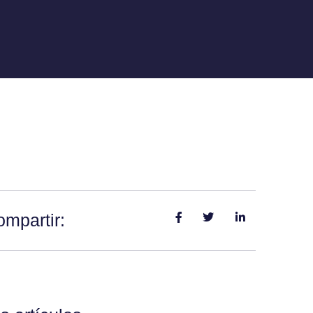
mpartir: