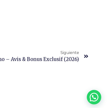
Siguiente
no – Avis & Bonus Exclusif (2026)