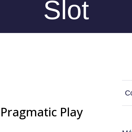
Slot
Co
 Pragmatic Play