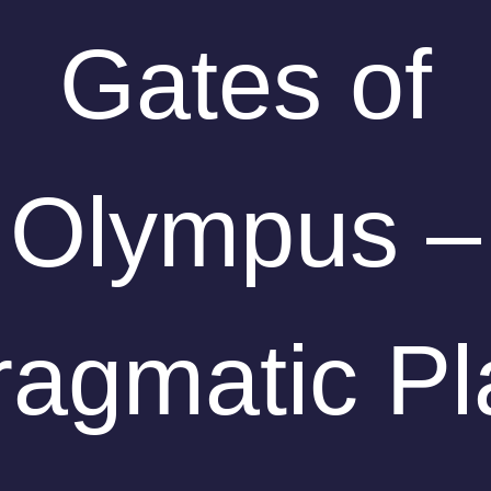
Gates of
Olympus –
ragmatic Pl