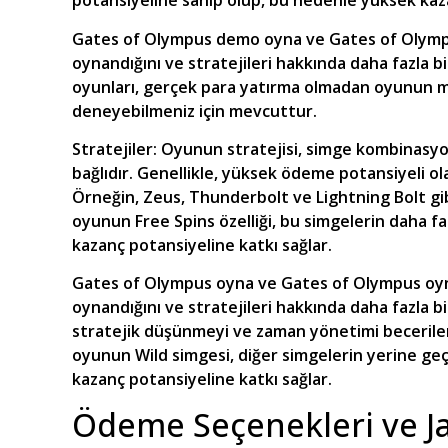
potansiyeline sahip olup, bu nedenle yüksek kaza
Gates of Olympus demo oyna ve Gates of Olymp
oynandığını ve stratejileri hakkında daha fazla 
oyunları, gerçek para yatırma olmadan oyunun m
deneyebilmeniz için mevcuttur.
Stratejiler: Oyunun stratejisi, simge kombinasyon
bağlıdır. Genellikle, yüksek ödeme potansiyeli ol
Örneğin, Zeus, Thunderbolt ve Lightning Bolt gib
oyunun Free Spins özelliği, bu simgelerin daha f
kazanç potansiyeline katkı sağlar.
Gates of Olympus oyna ve Gates of Olympus oyn
oynandığını ve stratejileri hakkında daha fazla b
stratejik düşünmeyi ve zaman yönetimi becerilerin
oyunun Wild simgesi, diğer simgelerin yerine geç
kazanç potansiyeline katkı sağlar.
Ödeme Seçenekleri ve J