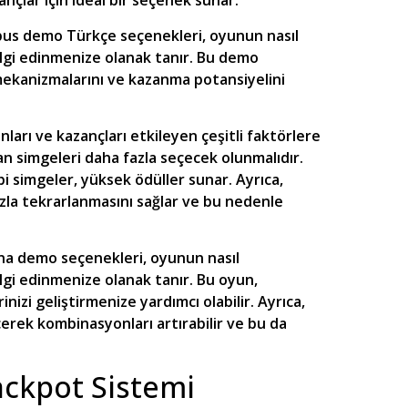
nçlar için ideal bir seçenek sunar.
us demo Türkçe seçenekleri, oyunun nasıl
bilgi edinmenize olanak tanır. Bu demo
ekanizmalarını ve kazanma potansiyelini
ları ve kazançları etkileyen çeşitli faktörlere
an simgeleri daha fazla seçecek olunmalıdır.
i simgeler, yüksek ödüller sunar. Ayrıca,
azla tekrarlanmasını sağlar ve bu nedenle
a demo seçenekleri, oyunun nasıl
ilgi edinmenize olanak tanır. Bu oyun,
izi geliştirmenize yardımcı olabilir. Ayrıca,
erek kombinasyonları artırabilir ve bu da
ackpot Sistemi