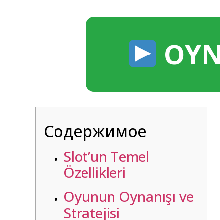
OYN
Содержимое
Slot’un Temel
Özellikleri
Oyunun Oynanışı ve
Stratejisi