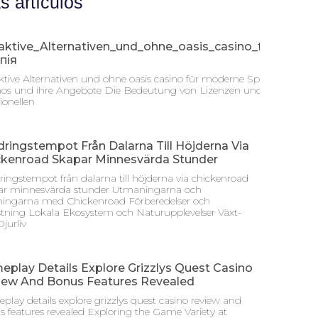
s artículos
raktive_Alternativen_und_ohne_oasis_casino_für_moder
пія
ktive Alternativen und ohne oasis casino für moderne Spielerlebnisse D
nos und ihre Angebote Die Bedeutung von Lizenzen und Regulierung
tionellen
ringstempot Från Dalarna Till Höjderna Via
ckenroad Skapar Minnesvärda Stunder
ingstempot från dalarna till höjderna via chickenroad
ar minnesvärda stunder Utmaningarna och
ningarna med Chickenroad Förberedelser och
stning Lokala Ekosystem och Naturupplevelser Växt-
jurliv
play Details Explore Grizzlys Quest Casino
iew And Bonus Features Revealed
lay details explore grizzlys quest casino review and
 features revealed Exploring the Game Variety at