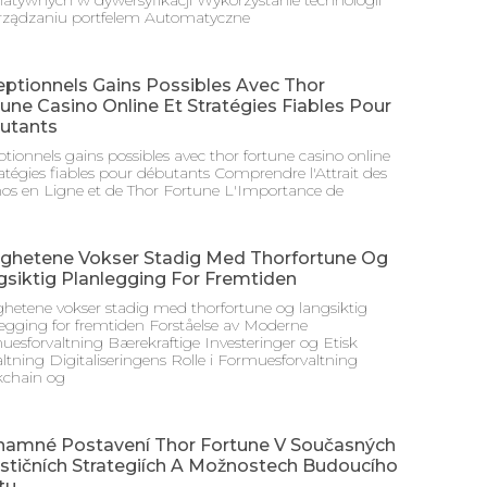
natywnych w dywersyfikacji Wykorzystanie technologii
rządzaniu portfelem Automatyczne
eptionnels Gains Possibles Avec Thor
une Casino Online Et Stratégies Fiables Pour
utants
tionnels gains possibles avec thor fortune casino online
ratégies fiables pour débutants Comprendre l'Attrait des
nos en Ligne et de Thor Fortune L'Importance de
ighetene Vokser Stadig Med Thorfortune Og
gsiktig Planlegging For Fremtiden
hetene vokser stadig med thorfortune og langsiktig
egging for fremtiden Forståelse av Moderne
esforvaltning Bærekraftige Investeringer og Etisk
ltning Digitaliseringens Rolle i Formuesforvaltning
kchain og
namné Postavení Thor Fortune V Současných
estičních Strategiích A Možnostech Budoucího
tu