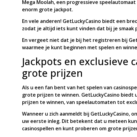
Mega Moolah, een progressieve speelautomaat m
enorm grote jackpot.
En vele anderen! GetLuckyCasino biedt een bre
zodat je altijd iets kunt vinden dat bij je smaak 
En vergeet niet dat je bij het registreren bij
waarmee je kunt beginnen met spelen en winne
Jackpots en exclusieve 
grote prijzen
Als u een fan bent van het spelen van casinospe
grote prijzen te winnen. GetLuckyCasino biedt 
prijzen te winnen, van speelautomaten tot exclu
Wanneer u zich aanmeldt bij GetLuckyCasino, 
uw eerste inleg. Dit betekent dat u meteen ku
casinospellen en kunt proberen om grote prijze