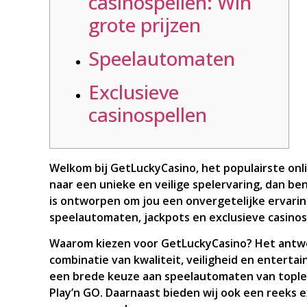
casinospellen: Win
grote prijzen
Speelautomaten
Exclusieve
casinospellen
Welkom bij GetLuckyCasino, het populairste onl
naar een unieke en veilige spelervaring, dan ben
is ontworpen om jou een onvergetelijke ervari
speelautomaten, jackpots en exclusieve casinos
Waarom kiezen voor GetLuckyCasino? Het antwoo
combinatie van kwaliteit, veiligheid en entert
een brede keuze aan speelautomaten van toplev
Play’n GO. Daarnaast bieden wij ook een reeks e