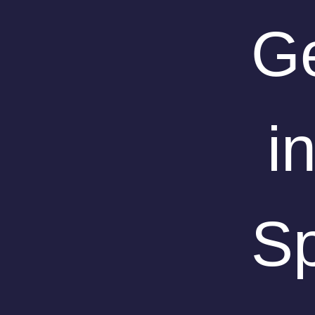
G
i
Sp