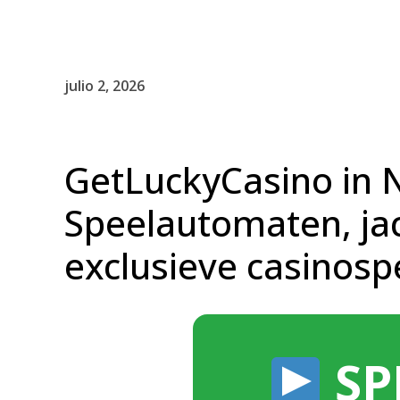
julio 2, 2026
GetLuckyCasino in 
Speelautomaten, ja
exclusieve casinosp
SP