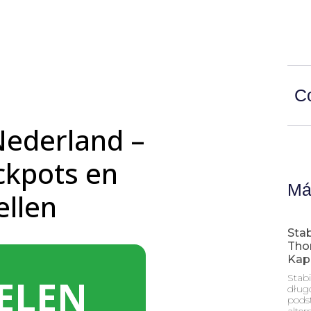
Co
Nederland –
ckpots en
Má
ellen
Stab
Tho
Kap
ELEN
Stabi
dług
pods