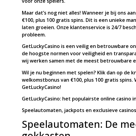
voor onze spelers.
Maar dat’s nog niet alles! Wanneer je bij ons 
€100, plus 100 gratis spins. Dit is een unieke m
laten groeien. Onze klantenservice is 24/7 besch
probleem.
GetLuckyCasino is een veilig en betrouwbare onl
de hoogste normen voor veiligheid en transpara
wij werken samen met de meest betrouwbare en
Wil je nu beginnen met spelen? Klik dan op de
welkomstbonus van €100, plus 100 gratis spins. 
GetLuckyCasino!
GetLuckyCasino: het populairste online casino i
Speelautomaten, jackpots en exclusieve casinos
Speelautomaten: De mee
gokkasten