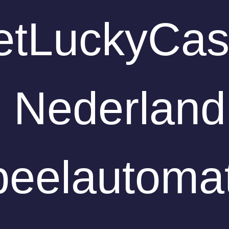
etLuckyCas
n Nederland
eelautoma