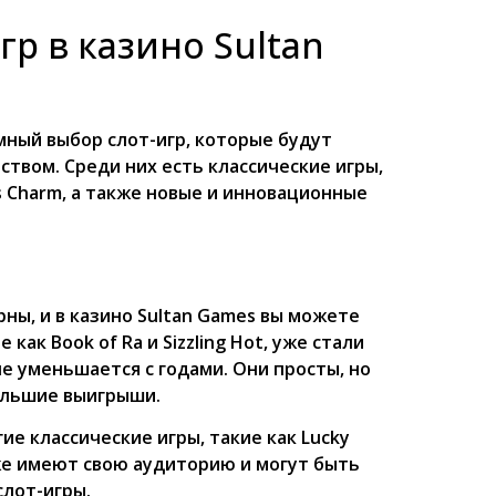
р в казино Sultan
мный выбор слот-игр, которые будут
ством. Среди них есть классические игры,
dy’s Charm, а также новые и инновационные
рны, и в казино Sultan Games вы можете
 как Book of Ra и Sizzling Hot, уже стали
не уменьшается с годами. Они просты, но
ольшие выигрыши.
гие классические игры, такие как Lucky
также имеют свою аудиторию и могут быть
слот-игры.