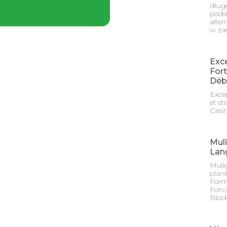
dług
pods
alter
w za
Exc
Fort
Déb
Excep
et st
Casi
Mul
Lan
Mulig
planl
Formu
Forva
Bloc