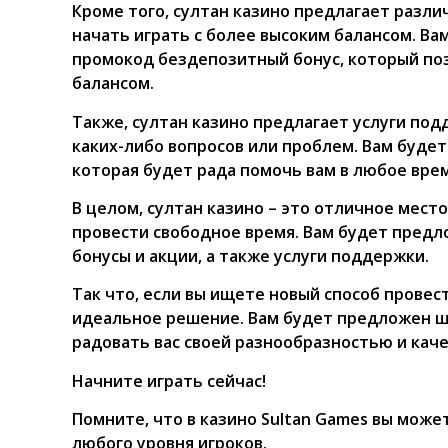
Кроме того, султан казино предлагает разли
начать играть с более высоким балансом. Ва
промокод бездепозитный бонус, который поз
балансом.
Также, султан казино предлагает услуги под
каких-либо вопросов или проблем. Вам буде
которая будет рада помочь вам в любое врем
В целом, султан казино – это отличное мест
провести свободное время. Вам будет предл
бонусы и акции, а также услуги поддержки.
Так что, если вы ищете новый способ провест
идеальное решение. Вам будет предложен ш
радовать вас своей разнообразностью и кач
Начните играть сейчас!
Помните, что в казино Sultan Games вы може
любого уровня игроков.