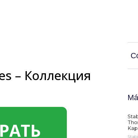
Co
es – Коллекция
Má
Stab
РАТЬ
Tho
Kap
Stabi