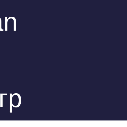
an
гр