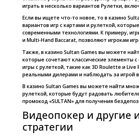
играть в несколько вариантов Рулетки, включ
Если вы ищете что-то новое, то в казино Su
вариантов игр с картами и рулеткой, которы
современными технологиями. К примеру, игры 
и Multi-Hand Baccarat, позволяют игрокам и
Также, в казино Sultan Games вы можете найт
которые сочетают классические элементы с 
игры с рулеткой, такие как 3D Roulette и Live
реальными дилерами и наблюдать за игрой в
В казино Sultan Games вы можете найти множ
рулеткой, которые будут радовать любител
промокод «SULTAN» для получения бездепоз
Видеопокер и другие 
стратегии