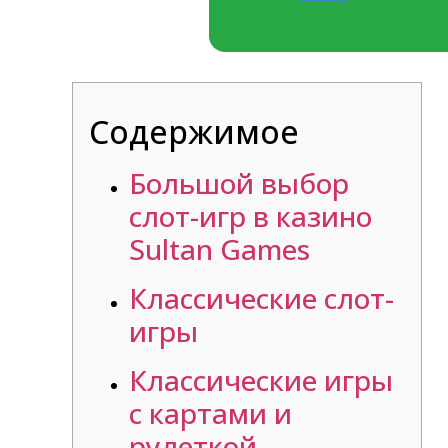
Содержимое
Большой выбор
слот-игр в казино
Sultan Games
Классические слот-
игры
Классические игры
с картами и
рулеткой