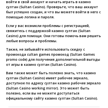
войти в свой аккаунт и начать играть в казино
султан (Sultan Casino). Проверьте, что ваш аккаунт
был успешно создан, и что вы можете войти в него с
помощью логина и пароля.
Если у вас возникли проблемы с регистрацией,
свяжитесь с поддержкой казино султан (Sultan
Casino) для помощи. Они готовы помочь вам решить
любые вопросы и проблемы.
Также, не забывайте использовать скидку с
промокода сultan games промокод (Sultan Games
promo code) для получения дополнительной выгоды
от игры в казино султан (Sultan Casino).
Вам также может быть полезно знать, что казино
султан (Sultan Casino) имеет рабочее зеркало,
доступное по адресу султан казино рабочее зеркало
(Sultan Casino working mirror). Это может быть
полезно, если вы не можете доступаться
официальному сайту казино султан (Sultan Casino).