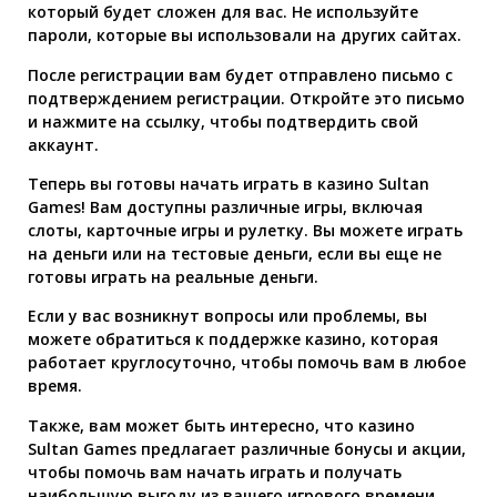
который будет сложен для вас. Не используйте
пароли, которые вы использовали на других сайтах.
После регистрации вам будет отправлено письмо с
подтверждением регистрации. Откройте это письмо
и нажмите на ссылку, чтобы подтвердить свой
аккаунт.
Теперь вы готовы начать играть в казино Sultan
Games! Вам доступны различные игры, включая
слоты, карточные игры и рулетку. Вы можете играть
на деньги или на тестовые деньги, если вы еще не
готовы играть на реальные деньги.
Если у вас возникнут вопросы или проблемы, вы
можете обратиться к поддержке казино, которая
работает круглосуточно, чтобы помочь вам в любое
время.
Также, вам может быть интересно, что казино
Sultan Games предлагает различные бонусы и акции,
чтобы помочь вам начать играть и получать
наибольшую выгоду из вашего игрового времени.