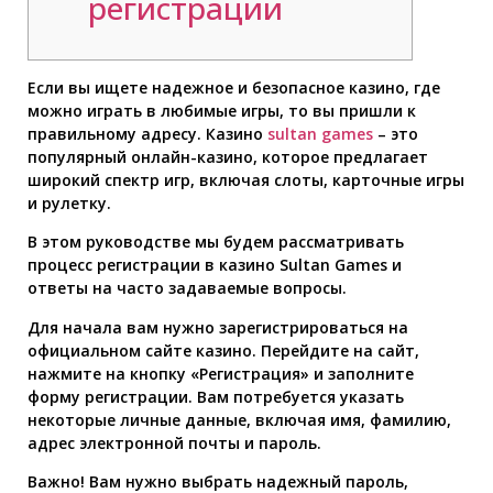
регистрации
Если вы ищете надежное и безопасное казино, где
можно играть в любимые игры, то вы пришли к
правильному адресу. Казино
sultan games
– это
популярный онлайн-казино, которое предлагает
широкий спектр игр, включая слоты, карточные игры
и рулетку.
В этом руководстве мы будем рассматривать
процесс регистрации в казино Sultan Games и
ответы на часто задаваемые вопросы.
Для начала вам нужно зарегистрироваться на
официальном сайте казино. Перейдите на сайт,
нажмите на кнопку «Регистрация» и заполните
форму регистрации. Вам потребуется указать
некоторые личные данные, включая имя, фамилию,
адрес электронной почты и пароль.
Важно! Вам нужно выбрать надежный пароль,