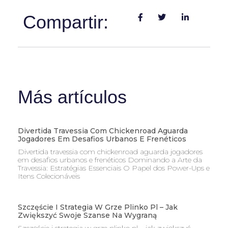
Compartir:
Más artículos
Divertida Travessia Com Chickenroad Aguarda
Jogadores Em Desafios Urbanos E Frenéticos
Divertida travessia com chickenroad aguarda jogadores
em desafios urbanos e frenéticos Dominando a Arte da
Travessia: Estratégias Essenciais O Papel dos Power-Ups e
Itens Colecionáveis
Szczęście I Strategia W Grze Plinko Pl – Jak
Zwiększyć Swoje Szanse Na Wygraną
Szczęście i strategia w grze plinko pl – jak zwiększyć