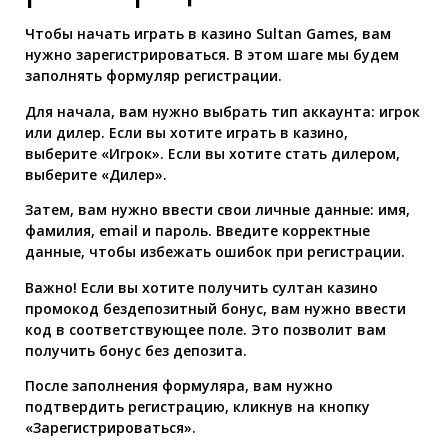
Чтобы начать играть в казино Sultan Games, вам
нужно зарегистрироваться. В этом шаге мы будем
заполнять формуляр регистрации.
Для начала, вам нужно выбрать тип аккаунта: игрок
или дилер. Если вы хотите играть в казино,
выберите «Игрок». Если вы хотите стать дилером,
выберите «Дилер».
Затем, вам нужно ввести свои личные данные: имя,
фамилия, email и пароль. Введите корректные
данные, чтобы избежать ошибок при регистрации.
Важно! Если вы хотите получить султан казино
промокод бездепозитный бонус, вам нужно ввести
код в соответствующее поле. Это позволит вам
получить бонус без депозита.
После заполнения формуляра, вам нужно
подтвердить регистрацию, кликнув на кнопку
«Зарегистрироваться».