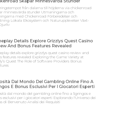
ckenroad Skapar Minnesvärda Stunder
ingstempot från dalarna till höjderna via chickenroad
ar minnesvärda stunder Utmaningarna och
ningarna med Chickenroad Förberedelser och
stning Lokala Ekosystem och Naturupplevelser Växt-
jurliv
play Details Explore Grizzlys Quest Casino
iew And Bonus Features Revealed
lay details explore grizzlys quest casino review and
 features revealed Exploring the Game Variety at
ly’s Quest The Role of Software Providers Bonus
tures
iosità Dal Mondo Del Gambling Online Fino A
ngos E Bonus Esclusivi Per I Giocatori Esperti
sità dal mondo del gambling online fino a 5gringos e
 esclusivi per i giocatori esperti Esplorando l'Universo dei
 di Benvenuto Analisi dei Requisiti