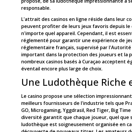
propose, de sa ludothèque impressionnante à se
responsable.
L'attrait des casinos en ligne réside dans leur c
peuvent profiter de leurs jeux favoris depuis le
n'importe quel appareil. Cependant, il est essent
réglementé pour garantir une expérience de jeu
réglementaire français, supervisé par l'Autorité 
important dans la protection des joueurs et la p
nombreux casinos basés à Curaçao acceptent égal
éventail encore plus large de choix.
Une Ludothèque Riche e
Le casino propose une sélection impressionnant
meilleurs fournisseurs de l'industrie tels que P
GO, Microgaming, Yggdrasil, Red Tiger, Big Time
diversité garantit que chaque joueur, quel que 
ludothèque est soigneusement organisée en catég
découverte de nouveaux titres. Les amateurs de