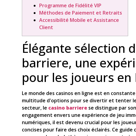
Programme de Fidélité VIP
Méthodes de Paiement et Retraits
Accessibilité Mobile et Assistance
Client
Élégante sélection d
barriere, une expé
pour les joueurs en
Le monde des casinos en ligne est en constante 
multitude d'options pour se divertir et tenter l
secteur, le
casino barriere
se distingue par son
engagement envers une expérience de jeu immer
numériques, il est devenu crucial pour les joueu
concises pour faire des choix éclairés. Ce guide 