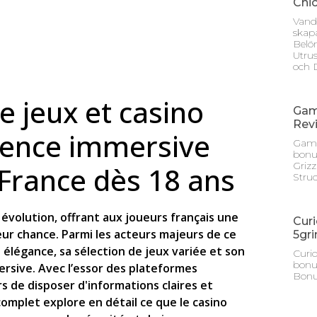
Chi
Vandr
skap
Belö
Utru
och D
e jeux et casino
Game
Rev
rience immersive
Gamep
bonus
Grizz
 France dès 18 ans
Struc
évolution, offrant aux joueurs français une
Cur
eur chance. Parmi les acteurs majeurs de ce
5gri
 élégance, sa sélection de jeux variée et son
Curio
bonus
sive. Avec l’essor des plateformes
Bonus
rs de disposer d'informations claires et
complet explore en détail ce que le casino