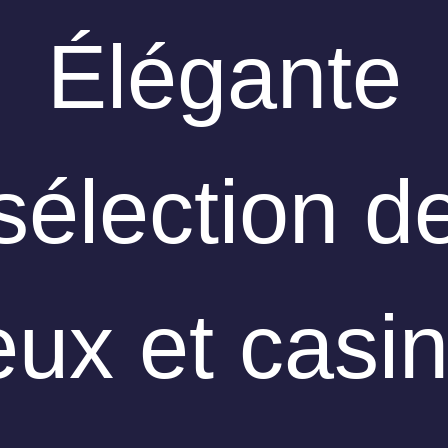
Élégante
sélection d
eux et casi