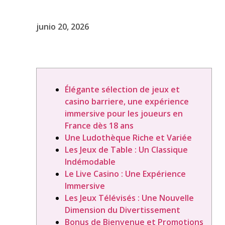
junio 20, 2026
Élégante sélection de jeux et
casino barriere, une expérience
immersive pour les joueurs en
France dès 18 ans
Une Ludothèque Riche et Variée
Les Jeux de Table : Un Classique
Indémodable
Le Live Casino : Une Expérience
Immersive
Les Jeux Télévisés : Une Nouvelle
Dimension du Divertissement
Bonus de Bienvenue et Promotions