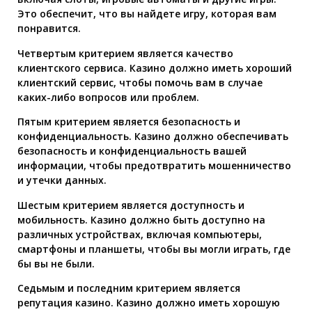
Это обеспечит, что вы найдете игру, которая вам
понравится.
Четвертым критерием является качество
клиентского сервиса. Казино должно иметь хороший
клиентский сервис, чтобы помочь вам в случае
каких-либо вопросов или проблем.
Пятым критерием является безопасность и
конфиденциальность. Казино должно обеспечивать
безопасность и конфиденциальность вашей
информации, чтобы предотвратить мошенничество
и утечки данных.
Шестым критерием является доступность и
мобильность. Казино должно быть доступно на
различных устройствах, включая компьютеры,
смартфоны и планшеты, чтобы вы могли играть, где
бы вы не были.
Седьмым и последним критерием является
репутация казино. Казино должно иметь хорошую