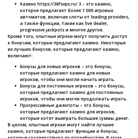
Казино https://38fsvps.ru/ 3 – это казино,
которое предлагает более 1 000 игровых
автоматов, включая слоты от leading providers,
а также функции, такие как live dealer,
progressive jackpots и многое другое.
Кроме того, опытные игроки могут получить доступ
к бонусам, которые предлагают казино. Некоторые
из лучших бонусов, которые предлагают казино,
включают:
Бонусы для новых игроков – это бонусы,
которые предлагают казино для новых
игроков, чтобы они могли начать играть.
Бонусы для постоянных игроков – это бонусы,
которые предлагают казино для постоянных
игроков, чтобы они могли продолжать играть.
Прогрессивные джекпоты – это бонусы,
которые предлагают казино для игроков,
которые хотят выиграть большие суммы денег.
В целом, опытные игроки могут найти лучшие
казино, которые предлагают функции и бонусы,
которые соответствуют их потребностям. В этом