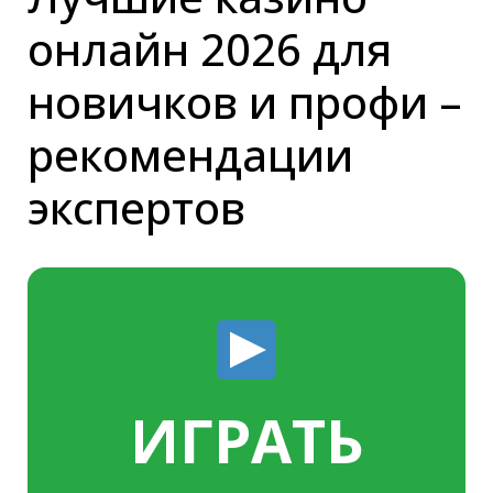
онлайн 2026 для
новичков и профи –
рекомендации
экспертов
ИГРАТЬ