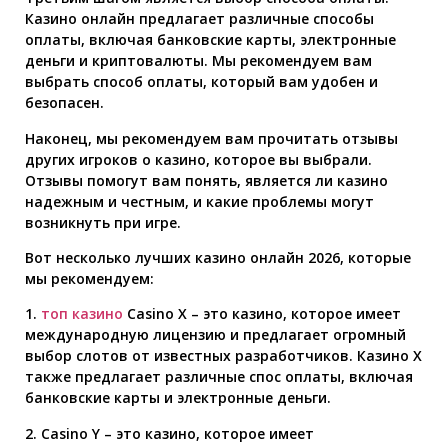
Казино онлайн предлагает различные способы
оплаты, включая банковские карты, электронные
деньги и криптовалюты. Мы рекомендуем вам
выбрать способ оплаты, который вам удобен и
безопасен.
Наконец, мы рекомендуем вам прочитать отзывы
других игроков о казино, которое вы выбрали.
Отзывы помогут вам понять, является ли казино
надежным и честным, и какие проблемы могут
возникнуть при игре.
Вот несколько лучших казино онлайн 2026, которые
мы рекомендуем:
1.
топ казино
Casino X – это казино, которое имеет
международную лицензию и предлагает огромный
выбор слотов от известных разработчиков. Казино X
также предлагает различные спос оплаты, включая
банковские карты и электронные деньги.
2. Casino Y – это казино, которое имеет