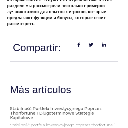
разделе мы рассмотрели несколько примеров
лучших казино для опытных игроков, которые
предлагают функции и бонусы, которые стоит
рассмотреть.
Compartir:
Más artículos
Stabilność Portfela Inwestycyjnego Poprzez
Thorfortune I Długoterminowe Strategie
Kapitałowe
Stabilność portfela inwestycyjnego poprzez thorfortune i