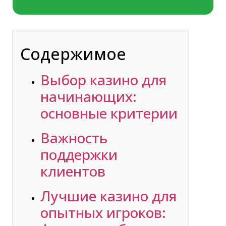
Содержимое
Выбор казино для
начинающих:
основные критерии
Важность
поддержки
клиентов
Лучшие казино для
опытных игроков: