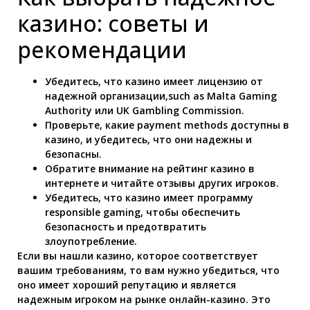
казино: советы и
рекомендации
Убедитесь, что казино имеет лицензию от
надежной организации,such as Malta Gaming
Authority или UK Gambling Commission.
Проверьте, какие payment methods доступны в
казино, и убедитесь, что они надежны и
безопасны.
Обратите внимание на рейтинг казино в
интернете и читайте отзывы других игроков.
Убедитесь, что казино имеет программу
responsible gaming, чтобы обеспечить
безопасность и предотвратить
злоупотребление.
Если вы нашли казино, которое соответствует
вашим требованиям, то вам нужно убедиться, что
оно имеет хороший репутацию и является
надежным игроком на рынке онлайн-казино. Это