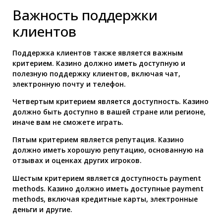
Важность поддержки
клиентов
Поддержка клиентов также является важным
критерием. Казино должно иметь доступную и
полезную поддержку клиентов, включая чат,
электронную почту и телефон.
Четвертым критерием является доступность. Казино
должно быть доступно в вашей стране или регионе,
иначе вам не сможете играть.
Пятым критерием является репутация. Казино
должно иметь хорошую репутацию, основанную на
отзывах и оценках других игроков.
Шестым критерием является доступность payment
methods. Казино должно иметь доступные payment
methods, включая кредитные карты, электронные
деньги и другие.