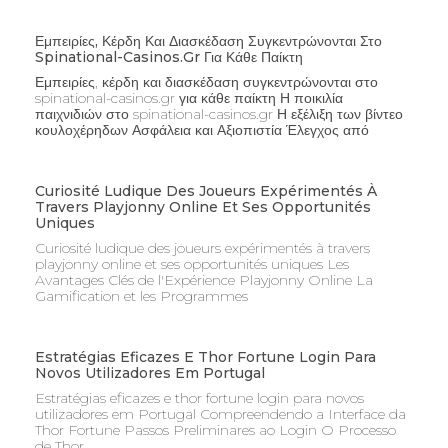
Εμπειρίες, Κέρδη Και Διασκέδαση Συγκεντρώνονται Στο
Spinational-Casinos.gr Για Κάθε Παίκτη
Εμπειρίες, κέρδη και διασκέδαση συγκεντρώνονται στο
spinational-casinos.gr για κάθε παίκτη Η ποικιλία
παιχνιδιών στο spinational-casinos.gr Η εξέλιξη των βίντεο
κουλοχέρηδων Ασφάλεια και Αξιοπιστία Έλεγχος από
Curiosité Ludique Des Joueurs Expérimentés À
Travers Playjonny Online Et Ses Opportunités
Uniques
Curiosité ludique des joueurs expérimentés à travers
playjonny online et ses opportunités uniques Les
Avantages Clés de l'Expérience Playjonny Online La
Gamification et les Programmes
Estratégias Eficazes E Thor Fortune Login Para
Novos Utilizadores Em Portugal
Estratégias eficazes e thor fortune login para novos
utilizadores em Portugal Compreendendo a Interface da
Thor Fortune Passos Preliminares ao Login O Processo
de Thor