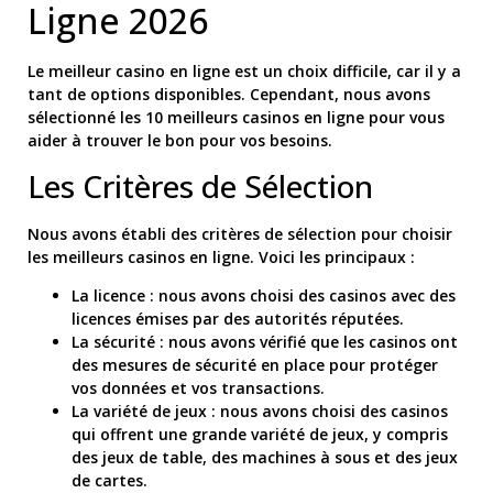
Ligne 2026
Le meilleur casino en ligne est un choix difficile, car il y a
tant de options disponibles. Cependant, nous avons
sélectionné les 10 meilleurs casinos en ligne pour vous
aider à trouver le bon pour vos besoins.
Les Critères de Sélection
Nous avons établi des critères de sélection pour choisir
les meilleurs casinos en ligne. Voici les principaux :
La licence : nous avons choisi des casinos avec des
licences émises par des autorités réputées.
La sécurité : nous avons vérifié que les casinos ont
des mesures de sécurité en place pour protéger
vos données et vos transactions.
La variété de jeux : nous avons choisi des casinos
qui offrent une grande variété de jeux, y compris
des jeux de table, des machines à sous et des jeux
de cartes.