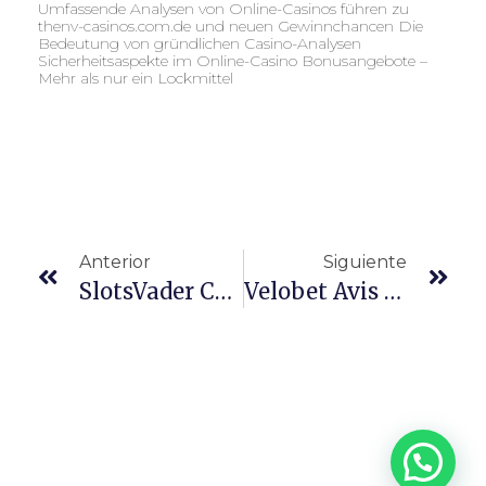
Umfassende Analysen von Online-Casinos führen zu
thenv-casinos.com.de und neuen Gewinnchancen Die
Bedeutung von gründlichen Casino-Analysen
Sicherheitsaspekte im Online-Casino Bonusangebote –
Mehr als nur ein Lockmittel
Anterior
Siguiente
SlotsVader Casino App Dla Polskich Użytkowników – Zalety Gry Mobilnej Online
Velobet Avis Pour Les Joueurs Français – Réputation Et Expérience Sur La Plateforme