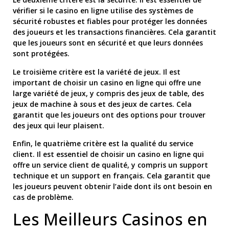
vérifier si le casino en ligne utilise des systèmes de
sécurité robustes et fiables pour protéger les données
des joueurs et les transactions financières. Cela garantit
que les joueurs sont en sécurité et que leurs données
sont protégées.
Le troisième critère est la variété de jeux. Il est
important de choisir un casino en ligne qui offre une
large variété de jeux, y compris des jeux de table, des
jeux de machine à sous et des jeux de cartes. Cela
garantit que les joueurs ont des options pour trouver
des jeux qui leur plaisent.
Enfin, le quatrième critère est la qualité du service
client. Il est essentiel de choisir un casino en ligne qui
offre un service client de qualité, y compris un support
technique et un support en français. Cela garantit que
les joueurs peuvent obtenir l’aide dont ils ont besoin en
cas de problème.
Les Meilleurs Casinos en