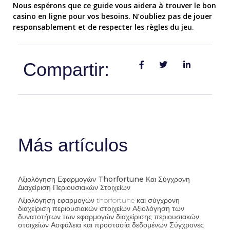
Nous espérons que ce guide vous aidera à trouver le bon
casino en ligne pour vos besoins. N’oubliez pas de jouer
responsablement et de respecter les règles du jeu.
Compartir:
Más artículos
Αξιολόγηση Εφαρμογών Thorfortune Και Σύγχρονη
Διαχείριση Περιουσιακών Στοιχείων
Αξιολόγηση εφαρμογών thorfortune και σύγχρονη
διαχείριση περιουσιακών στοιχείων Αξιολόγηση των
δυνατοτήτων των εφαρμογών διαχείρισης περιουσιακών
στοιχείων Ασφάλεια και προστασία δεδομένων Σύγχρονες