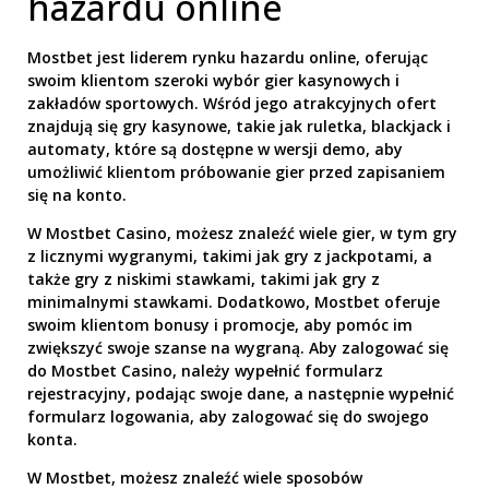
hazardu online
Mostbet jest liderem rynku hazardu online, oferując
swoim klientom szeroki wybór gier kasynowych i
zakładów sportowych. Wśród jego atrakcyjnych ofert
znajdują się gry kasynowe, takie jak ruletka, blackjack i
automaty, które są dostępne w wersji demo, aby
umożliwić klientom próbowanie gier przed zapisaniem
się na konto.
W Mostbet Casino, możesz znaleźć wiele gier, w tym gry
z licznymi wygranymi, takimi jak gry z jackpotami, a
także gry z niskimi stawkami, takimi jak gry z
minimalnymi stawkami. Dodatkowo, Mostbet oferuje
swoim klientom bonusy i promocje, aby pomóc im
zwiększyć swoje szanse na wygraną. Aby zalogować się
do Mostbet Casino, należy wypełnić formularz
rejestracyjny, podając swoje dane, a następnie wypełnić
formularz logowania, aby zalogować się do swojego
konta.
W Mostbet, możesz znaleźć wiele sposobów