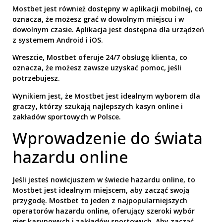
Mostbet jest również dostępny w aplikacji mobilnej, co
oznacza, że możesz grać w dowolnym miejscu i w
dowolnym czasie. Aplikacja jest dostępna dla urządzeń
z systemem Android i iOS.
Wreszcie, Mostbet oferuje 24/7 obsługę klienta, co
oznacza, że możesz zawsze uzyskać pomoc, jeśli
potrzebujesz.
Wynikiem jest, że Mostbet jest idealnym wyborem dla
graczy, którzy szukają najlepszych kasyn online i
zakładów sportowych w Polsce.
Wprowadzenie do świata
hazardu online
Jeśli jesteś nowicjuszem w świecie hazardu online, to
Mostbet jest idealnym miejscem, aby zacząć swoją
przygodę. Mostbet to jeden z najpopularniejszych
operatorów hazardu online, oferujący szeroki wybór
gier kasynowych i zakładów sportowych. Aby zacząć,