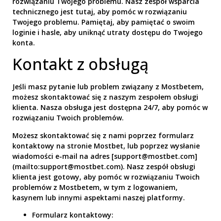
rozwiązaniu Twojego problemu. Nasz zespół wsparcia
technicznego jest tutaj, aby pomóc w rozwiązaniu
Twojego problemu. Pamiętaj, aby pamiętać o swoim
loginie i hasle, aby uniknąć utraty dostępu do Twojego
konta.
Kontakt z obsługą
Jeśli masz pytanie lub problem związany z Mostbetem,
możesz skontaktować się z naszym zespołem obsługi
klienta. Nasza obsługa jest dostępna 24/7, aby pomóc w
rozwiązaniu Twoich problemów.
Możesz skontaktować się z nami poprzez formularz
kontaktowy na stronie Mostbet, lub poprzez wysłanie
wiadomości e-mail na adres [support@mostbet.com]
(mailto:support@mostbet.com). Nasz zespół obsługi
klienta jest gotowy, aby pomóc w rozwiązaniu Twoich
problemów z Mostbetem, w tym z logowaniem,
kasynem lub innymi aspektami naszej platformy.
Formularz kontaktowy: