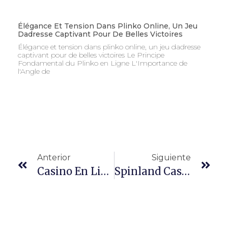
Élégance Et Tension Dans Plinko Online, Un Jeu
Dadresse Captivant Pour De Belles Victoires
Élégance et tension dans plinko online, un jeu dadresse
captivant pour de belles victoires Le Principe
Fondamental du Plinko en Ligne L'Importance de
l'Angle de
Anterior
Siguiente
Casino En Ligne Canada – Les Meilleurs Sites Avec Argent Canadien
Spinland Casino Bonus – Tervetuliaisbonus Online Kasinolla