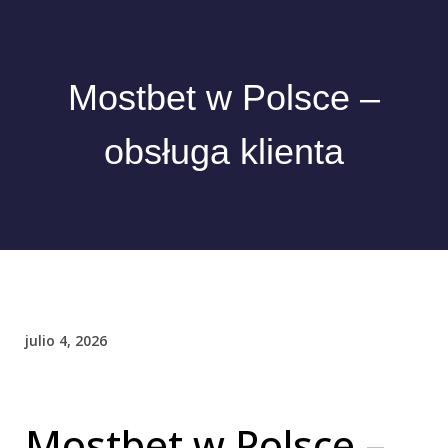
Mostbet w Polsce –
obsługa klienta
julio 4, 2026
Mostbet w Polsce –