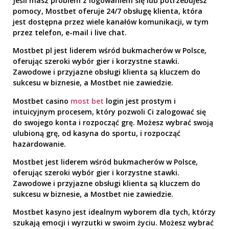
Jeśli masz problem z logowaniem się lub potrzebujesz
pomocy, Mostbet oferuje 24/7 obsługę klienta, która
jest dostępna przez wiele kanałów komunikacji, w tym
przez telefon, e-mail i live chat.
Mostbet pl jest liderem wśród bukmacherów w Polsce,
oferując szeroki wybór gier i korzystne stawki.
Zawodowe i przyjazne obsługi klienta są kluczem do
sukcesu w biznesie, a Mostbet nie zawiedzie.
Mostbet casino
most bet
login jest prostym i
intuicyjnym procesem, który pozwoli Ci zalogować się
do swojego konta i rozpocząć grę. Możesz wybrać swoją
ulubioną grę, od kasyna do sportu, i rozpocząć
hazardowanie.
Mostbet jest liderem wśród bukmacherów w Polsce,
oferując szeroki wybór gier i korzystne stawki.
Zawodowe i przyjazne obsługi klienta są kluczem do
sukcesu w biznesie, a Mostbet nie zawiedzie.
Mostbet kasyno jest idealnym wyborem dla tych, którzy
szukają emocji i wyrzutki w swoim życiu. Możesz wybrać