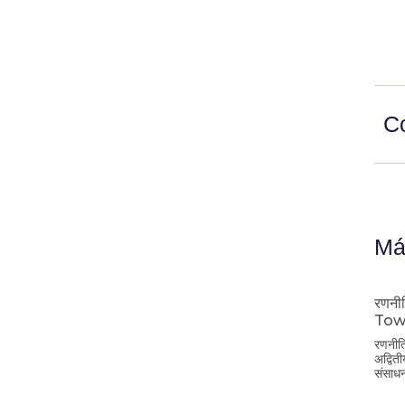
Co
Má
रणनी
Towe
रणनीत
अद्वि
संसाधन