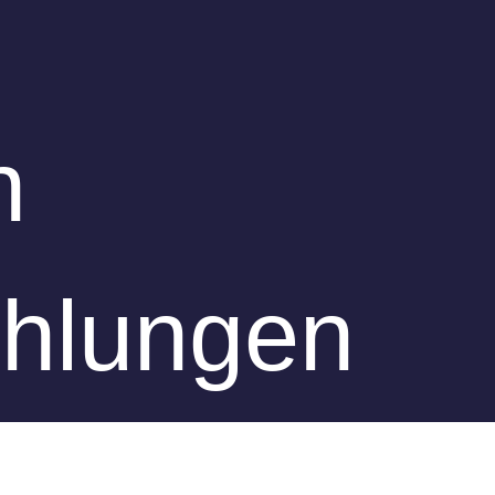
n
hlungen