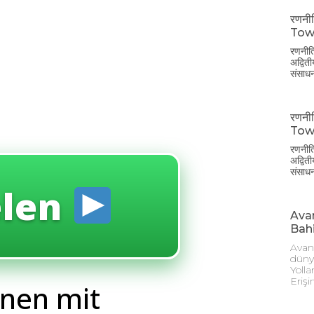
रणनी
Towe
रणनीत
अद्वि
संसाधन
रणनी
Towe
रणनीत
अद्वि
संसाधन
elen
Avan
Bahi
Avant
dünya
Yolla
Eriş
nen mit