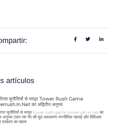
mpartir:
s artículos
तिगत चुनौतियों से भरपूर Tower Rush Game
rrush.in.net का अद्वितीय अनुभव
िगत चुनौतियों से भरपूर tower rush game towerrush.in.net का
तीय अनुभव टावर रश गेम की मूल अवधारणा रणनीतिक गहराई और विविधता
 प्रबंधन का महत्व