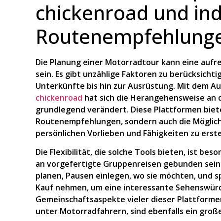
chickenroad und ind
Routenempfehlung
Die Planung einer Motorradtour kann eine auf
sein. Es gibt unzählige Faktoren zu berücksicht
Unterkünfte bis hin zur Ausrüstung. Mit dem 
chickenroad
hat sich die Herangehensweise an 
grundlegend verändert. Diese Plattformen biete
Routenempfehlungen, sondern auch die Möglichk
persönlichen Vorlieben und Fähigkeiten zu erste
Die Flexibilität, die solche Tools bieten, ist be
an vorgefertigte Gruppenreisen gebunden sein 
planen, Pausen einlegen, wo sie möchten, und 
Kauf nehmen, um eine interessante Sehenswürd
Gemeinschaftsaspekte vieler dieser Plattformen
unter Motorradfahrern, sind ebenfalls ein große