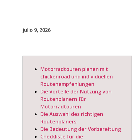
julio 9, 2026
Motorradtouren planen mit
chickenroad und individuellen
Routenempfehlungen
Die Vorteile der Nutzung von
Routenplanern für
Motorradtouren
Die Auswahl des richtigen
Routenplaners
Die Bedeutung der Vorbereitung
Checkliste für die