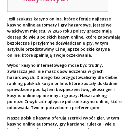
Jeśli szukasz kasyno online, które oferuje najlepsze
kasyno online automaty i gry hazardowe, jesteś we
właściwym miejscu. W 2026 roku polscy gracze mają
dostęp do wielu polskich kasyn online, które zapewniają
bezpieczne i przyjemne doświadczenie gry. W tym
artykule przedstawimy Ci najlepsze polskie kasyna
online, które spełniają Twoje oczekiwania.
Wybór kasyno internetowego może być trudny,
zwłaszcza jeśli nie masz doświadczenia w grach
hazardowych. Dlatego też przygotowaliśmy dla Ciebie
ranking polskich kasyn online, które zostały dokładnie
sprawdzone pod kątem bezpieczeństwa, jakości gier i
kasyno online opinie innych graczy. Nasz ranking
pomoże Ci wybrać najlepsze polskie kasyno online, które
odpowiada Twoim potrzebom i preferencjom.
Nasze polskie kasyna oferują szeroki wybór gier, w tym
kasyno online automaty, gry karciane, ruletka i wiele