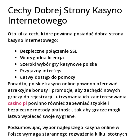
Cechy Dobrej Strony Kasyno
Internetowego
Oto kilka cech, które powinna posiadać dobra strona
kasyno internetowego:
Bezpieczne połączenie SSL
Wiarygodna licencja
Szeroki wybór gry kasynowe polska
Przyjazny interfejs
Łatwy dostęp do pomocy
Ponadto, polskie kasyno online powinno oferować
atrakcyjne bonusy i promocje, aby zachęcić nowych
graczy do rejestracji i utrzymania ich zainteresowania.
casino pl
powinno również zapewniać szybkie i
bezpieczne metody płatności, tak aby gracze mogli
łatwo wypłacać swoje wygrane.
Podsumowując, wybór najlepszego kasyna online w
Polsce wymaga starannego rozważenia kilku istotnych