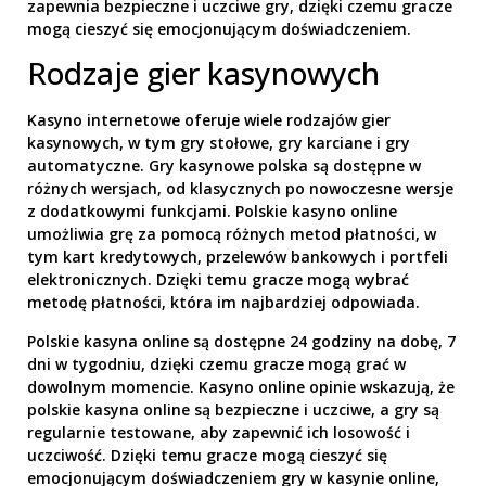
zapewnia bezpieczne i uczciwe gry, dzięki czemu gracze
mogą cieszyć się emocjonującym doświadczeniem.
Rodzaje gier kasynowych
Kasyno internetowe oferuje wiele rodzajów gier
kasynowych, w tym gry stołowe, gry karciane i gry
automatyczne. Gry kasynowe polska są dostępne w
różnych wersjach, od klasycznych po nowoczesne wersje
z dodatkowymi funkcjami. Polskie kasyno online
umożliwia grę za pomocą różnych metod płatności, w
tym kart kredytowych, przelewów bankowych i portfeli
elektronicznych. Dzięki temu gracze mogą wybrać
metodę płatności, która im najbardziej odpowiada.
Polskie kasyna online są dostępne 24 godziny na dobę, 7
dni w tygodniu, dzięki czemu gracze mogą grać w
dowolnym momencie. Kasyno online opinie wskazują, że
polskie kasyna online są bezpieczne i uczciwe, a gry są
regularnie testowane, aby zapewnić ich losowość i
uczciwość. Dzięki temu gracze mogą cieszyć się
emocjonującym doświadczeniem gry w kasynie online,