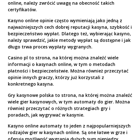
online, należy zwrócić uwagę na obecność takich
certyfikatów.
Kasyno online opinie często wymieniają jako jedną z
najważniejszych cech dobrej reputacji kasyna, szybkość i
bezpieczeństwo wypłat. Dlatego też, wybierając kasyno,
należy sprawdzić, jakie metody wypłat są dostępne i jak
długo trwa proces wypłaty wygranych.
Casino pl to strona, na której można znaleźć wiele
informacji o kasynach online, w tym o metodach
płatności i bezpieczeństwie. Można również przeczytać
opinie innych graczy, którzy już korzystali z
konkretnego kasyna.
Gry kasynowe polska to strona, na której można znaleźć
wiele gier kasynowych, w tym automaty do gier. Można
również przeczytać o różnych strategiach gry i
poradach, jak wygrywać w kasynie.
Kasyno online automaty to jeden z najpopularniejszych
rodzajów gier w kasynach online. Są one łatwe w grze i
oferują możliwość wygrania dużych sum pieniędzy.