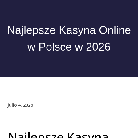
Najlepsze Kasyna Online
w Polsce w 2026
julio 4, 2026
Najlepsze Kasyna