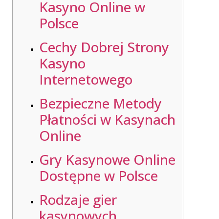
Kasyno Online w
Polsce
Cechy Dobrej Strony
Kasyno
Internetowego
Bezpieczne Metody
Płatności w Kasynach
Online
Gry Kasynowe Online
Dostępne w Polsce
Rodzaje gier
kasynowych