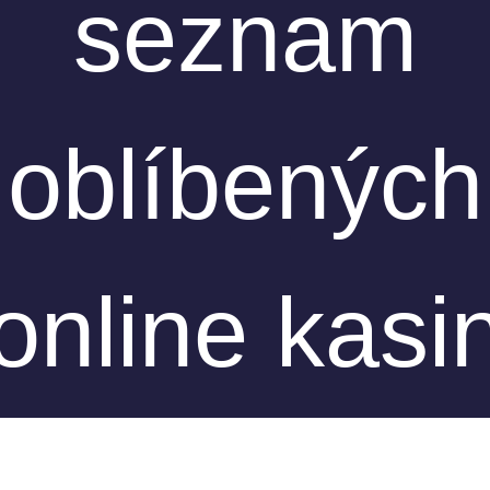
seznam
oblíbených
online kasi