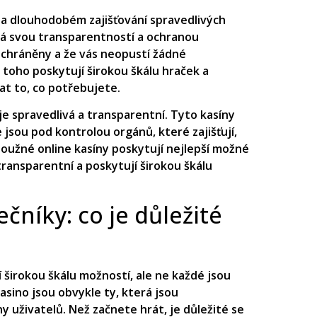
na dlouhodobém zajišťování spravedlivých
má svou transparentností a ochranou
u chráněny a že vás neopustí žádné
toho poskytují širokou škálu hraček a
at to, co potřebujete.
a je spravedlivá a transparentní. Tyto kasíny
 jsou pod kontrolou orgánů, které zajišťují,
loužné online kasíny poskytují nejlepší možné
 transparentní a poskytují širokou škálu
níky: co je důležité
í širokou škálu možností, ale ne každé jsou
asino jsou obvykle ty, která jsou
y uživatelů. Než začnete hrát, je důležité se