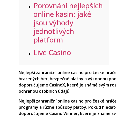
Porovnání nejlepších
online kasin: jaké
jsou výhody
jednotlivých
platform
Live Casino
Nejlepší zahraniční online casino pro české hráče
hrazených her, bezpečné platby a výkonnou pod
doporučujeme CasinoX, které je známé svým ro
ochranou osobních údajů.
Nejlepší zahraniční online casino pro české hráč
programy a různé způsoby platby. Pokud hledá
doporučujeme Casino Winner, které je známé 