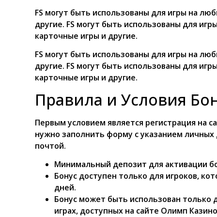
FS могут быть использованы для игры на люб
другие. FS могут быть использованы для игр
карточные игры и другие.
FS могут быть использованы для игры на люб
другие. FS могут быть использованы для игр
карточные игры и другие.
Правила и Условия Бо
Первым условием является регистрация на с
нужно заполнить форму с указанием личных
почтой.
Минимальный депозит для активации бон
Бонус доступен только для игроков, кот
дней.
Бонус может быть использован только д
играх, доступных на сайте Олимп Казино