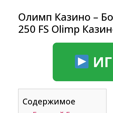
Олимп Казино – Бо
250 FS Olimp Кази
ИГ
Содержимое