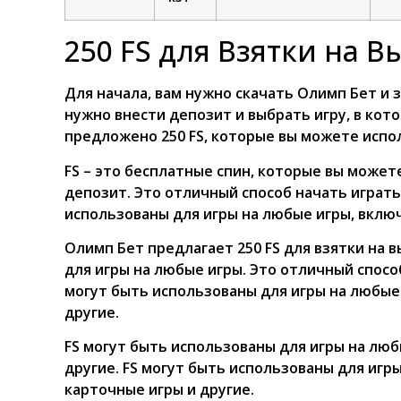
250 FS для Взятки на В
Для начала, вам нужно скачать Олимп Бет и з
нужно внести депозит и выбрать игру, в кото
предложено 250 FS, которые вы можете испо
FS – это бесплатные спин, которые вы можете
депозит. Это отличный способ начать играть
использованы для игры на любые игры, включ
Олимп Бет предлагает 250 FS для взятки на 
для игры на любые игры. Это отличный спосо
могут быть использованы для игры на любые 
другие.
FS могут быть использованы для игры на люб
другие. FS могут быть использованы для игр
карточные игры и другие.