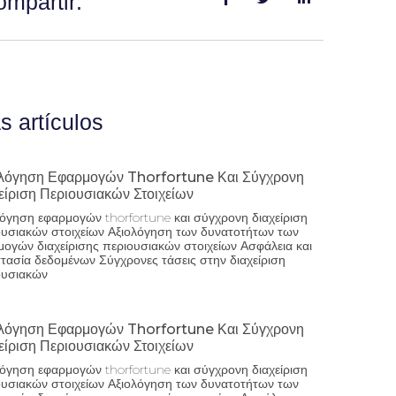
mpartir:
s artículos
λόγηση Εφαρμογών Thorfortune Και Σύγχρονη
είριση Περιουσιακών Στοιχείων
λόγηση εφαρμογών thorfortune και σύγχρονη διαχείριση
ουσιακών στοιχείων Αξιολόγηση των δυνατοτήτων των
ογών διαχείρισης περιουσιακών στοιχείων Ασφάλεια και
τασία δεδομένων Σύγχρονες τάσεις στην διαχείριση
ουσιακών
λόγηση Εφαρμογών Thorfortune Και Σύγχρονη
είριση Περιουσιακών Στοιχείων
λόγηση εφαρμογών thorfortune και σύγχρονη διαχείριση
ουσιακών στοιχείων Αξιολόγηση των δυνατοτήτων των