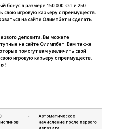
 бонус в размере 150 000 кзт и 250
ь свою игровую карьеру с преимуществ.
роваться на сайте Олимпбет и сделать
первого депозита. Вы можете
ступные на сайте Олимпбет. Вам также
оторые помогут вам увеличить свой
 свою игровую карьеру с преимуществ,
ня!
0
–
Автоматическое
испинов
начисление после первого
депозита