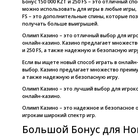
Бонус 150 000 KZT и 250 FS – это отличный сп
можно использовать для игры в любые игры, 
FS – это дополнительные спины, которые по
получать больше выигрышей.
Олимп Казино – это отличный выбор для игро
онлайн-казино. Казино предлагает множеств
и 250 FS, а также надежную и безопасную игр
Если вы ищете новый способ играть в онлайн
выбор. Казино предлагает множество преимущ
а также надежную и безопасную игру.
Олимп Казино – это лучший выбор для игроко
онлайн-казино.
Олимп Казино – это надежное и безопасное 
игрокам широкий спектр игр.
Большой Бонус для Но