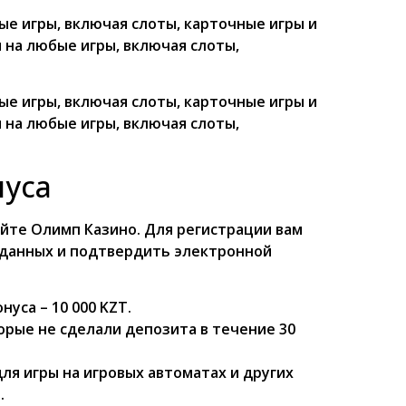
ые игры, включая слоты, карточные игры и
ы на любые игры, включая слоты,
ые игры, включая слоты, карточные игры и
ы на любые игры, включая слоты,
нуса
айте Олимп Казино. Для регистрации вам
 данных и подтвердить электронной
уса – 10 000 KZT.
орые не сделали депозита в течение 30
ля игры на игровых автоматах и других
.