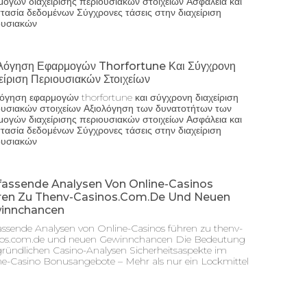
ογών διαχείρισης περιουσιακών στοιχείων Ασφάλεια και
τασία δεδομένων Σύγχρονες τάσεις στην διαχείριση
ουσιακών
λόγηση Εφαρμογών Thorfortune Και Σύγχρονη
είριση Περιουσιακών Στοιχείων
λόγηση εφαρμογών thorfortune και σύγχρονη διαχείριση
ουσιακών στοιχείων Αξιολόγηση των δυνατοτήτων των
ογών διαχείρισης περιουσιακών στοιχείων Ασφάλεια και
τασία δεδομένων Σύγχρονες τάσεις στην διαχείριση
ουσιακών
assende Analysen Von Online-Casinos
ren Zu Thenv-Casinos.com.de Und Neuen
innchancen
ssende Analysen von Online-Casinos führen zu thenv-
nos.com.de und neuen Gewinnchancen Die Bedeutung
gründlichen Casino-Analysen Sicherheitsaspekte im
ne-Casino Bonusangebote – Mehr als nur ein Lockmittel