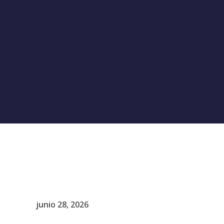
junio 28, 2026