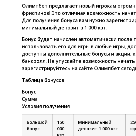
Олимпбет предлагает новый игрокам огромный
фриспинов! Это отличная возможность начат
Для получения бонуса вам нужно зарегистри
минимальный депозит в 1 000 кзт.
Бонус будет начислен автоматически после 
использовать его для игры в любые игры, до
доступны дополнительные бонусы и акции, к
банкролл. Не упускайте возможность начать
зарегистрируйтесь на сайте Олимпбет сегод
Таблица бонусов:
Бонус
Сумма
Условия получения
Большой
150
Минимальный
25
бонус
000
депозит 1 000 кзт
фр
кзт