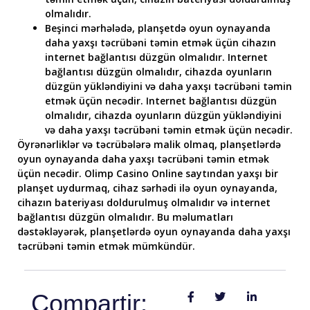
olmalıdır.
Beşinci mərhələdə, planşetdə oyun oynayanda
daha yaxşı təcrübəni təmin etmək üçün cihazın
internet bağlantısı düzgün olmalıdır. Internet
bağlantısı düzgün olmalıdır, cihazda oyunların
düzgün yükləndiyini və daha yaxşı təcrübəni təmin
etmək üçün necədir. Internet bağlantısı düzgün
olmalıdır, cihazda oyunların düzgün yükləndiyini
və daha yaxşı təcrübəni təmin etmək üçün necədir.
Öyrənərliklər və təcrübələrə malik olmaq, planşetlərdə
oyun oynayanda daha yaxşı təcrübəni təmin etmək
üçün necədir. Olimp Casino Online saytından yaxşı bir
planşet uydurmaq, cihaz sərhədi ilə oyun oynayanda,
cihazın bateriyası doldurulmuş olmalıdır və internet
bağlantısı düzgün olmalıdır. Bu məlumatları
dəstəkləyərək, planşetlərdə oyun oynayanda daha yaxşı
təcrübəni təmin etmək mümkündür.
Compartir: