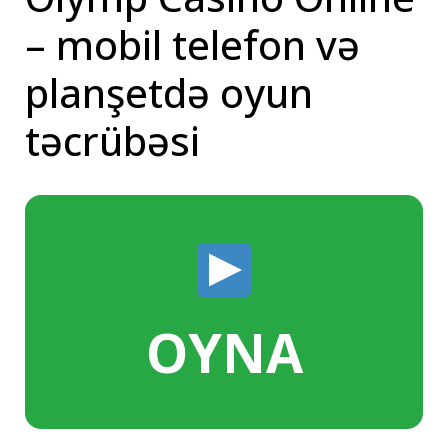
– mobil telefon və
planşetdə oyun
təcrübəsi
OYNA