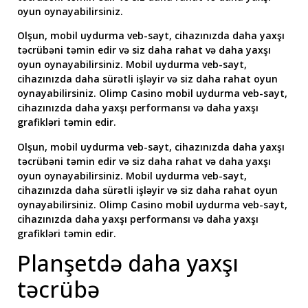
oyun oynayabilirsiniz.
Olşun, mobil uydurma veb-sayt, cihazınızda daha yaxşı
təcrübəni təmin edir və siz daha rahat və daha yaxşı
oyun oynayabilirsiniz. Mobil uydurma veb-sayt,
cihazınızda daha sürətli işləyir və siz daha rahat oyun
oynayabilirsiniz. Olimp Casino mobil uydurma veb-sayt,
cihazınızda daha yaxşı performansı və daha yaxşı
grafikləri təmin edir.
Olşun, mobil uydurma veb-sayt, cihazınızda daha yaxşı
təcrübəni təmin edir və siz daha rahat və daha yaxşı
oyun oynayabilirsiniz. Mobil uydurma veb-sayt,
cihazınızda daha sürətli işləyir və siz daha rahat oyun
oynayabilirsiniz. Olimp Casino mobil uydurma veb-sayt,
cihazınızda daha yaxşı performansı və daha yaxşı
grafikləri təmin edir.
Planşetdə daha yaxşı
təcrübə