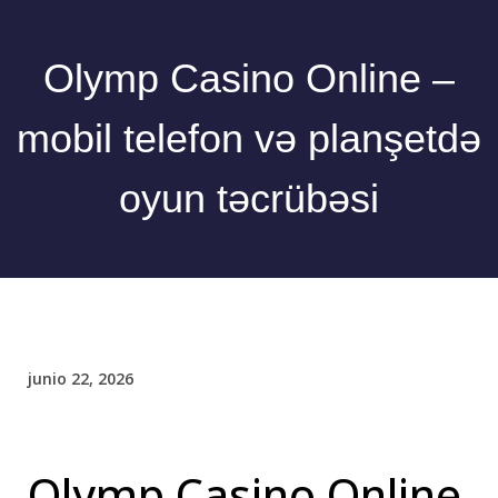
Olymp Casino Online –
mobil telefon və planşetdə
oyun təcrübəsi
junio 22, 2026
Olymp Casino Online