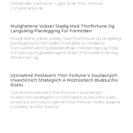
l'Attrait des Casinos en Ligne et de Thor Fortune
L'Importance de
Mulighetene Vokser Stadig Med Thorfortune Og
Langsiktig Planlegging For Fremtiden
Mulighetene vokser stadig med thorfortune og langsiktig
planlegging for fremtiden Forståelse av Moderne
Formuesforvaltning Bærekraftige Investeringer og Etisk
Forvaltning Digitaliseringens Rolle i Formuesforvaltning
Blockchain og
Významné Postavení Thor Fortune V Současných
Investičních Strategiích A Možnostech Budoucího
Růstu
Významné postavení thor fortune v současných
investičních strategiích a možnostech budoucího růstu
Analýza a principy fungování thor fortune Rizika spojená
s investicí do thor fortune