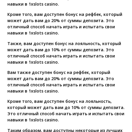
навыки в 1xslots casino.
Кроме того, вам доступен бонус на рефбек, который
может дать вам до 20% от суммы депозита. Это
отличный способ начать играть и испытать свои
навыки в 1xslots casino.
Также, вам доступен бонус на лояльность, который
может дать вам до 10% от суммы депозита. Это
отличный способ начать играть и испытать свои
навыки в 1xslots casino.
Вам также доступен бонус на рефбек, который
может дать вам до 20% от суммы депозита. Это
отличный способ начать играть и испытать свои
навыки в 1xslots casino.
Кроме того, вам доступен бонус на лояльность,
который может дать вам до 10% от суммы депозита.
Это отличный способ начать играть и испытать свои
навыки в 1xslots casino.
Таким образом, вам доступны некоторые из лучших