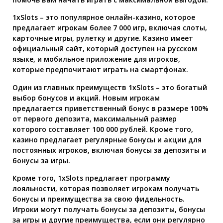
1xSlots – это популярное онлайн-казино, которое
предлагает игрокам более 7 000 игр, включая слоты,
карточные игры, рулетку и другие. Казино имеет
официальный сайт, который доступен на русском
языке, и мобильное приложение для игроков,
которые предпочитают играть на смартфонах.
Один из главных преимуществ 1xSlots – это богатый
выбор бонусов и акций. Новым игрокам
предлагается приветственный бонус в размере 100%
от первого депозита, максимальный размер
которого составляет 100 000 рублей. Кроме того,
казино предлагает регулярные бонусы и акции для
постоянных игроков, включая бонусы за депозиты и
бонусы за игры.
Кроме того, 1xSlots предлагает программу
лояльности, которая позволяет игрокам получать
бонусы и преимущества за свою фидельность.
Игроки могут получать бонусы за депозиты, бонусы
за игры и другие преимущества, если они регулярно