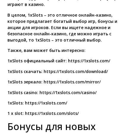
играют в казино.
В целом, 1xSlots – это отличное онлайн-казино,
которое предлагает богатый выбор игр, бонусы и
акции для игроков. Если вы ищете надежное и
безопасное онлайн-казино, где можно играть с
выгодой, то 1xSlots – это отличный выбор.
Также, вам может быть интересно:
1xSlots официальный сайт: https://1xslots.com/
1xSlots скачать: https://1xslots.com/download/
1xSlots зеркало: https://1xslots.com/mirror/
1xSlots casino: https://1xslots.com/casino/
1xSlots: https://1xslots.com/
1 x slot: https://1xslots.com/slots/
Бонусы для новых