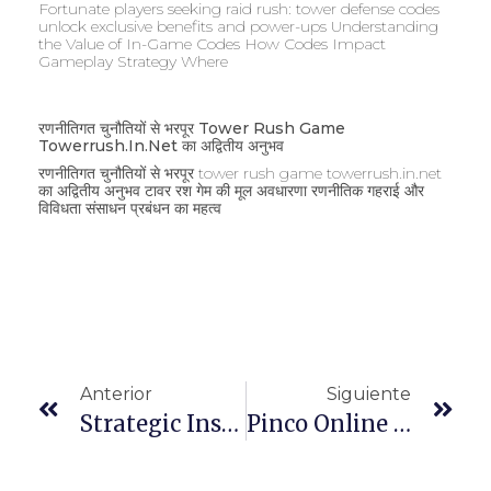
Fortunate players seeking raid rush: tower defense codes
unlock exclusive benefits and power-ups Understanding
the Value of In-Game Codes How Codes Impact
Gameplay Strategy Where
रणनीतिगत चुनौतियों से भरपूर Tower Rush Game
Towerrush.in.net का अद्वितीय अनुभव
रणनीतिगत चुनौतियों से भरपूर tower rush game towerrush.in.net
का अद्वितीय अनुभव टावर रश गेम की मूल अवधारणा रणनीतिक गहराई और
विविधता संसाधन प्रबंधन का महत्व
Anterior
Siguiente
Strategic Insights Into Yippee Bet And Nigerias Evolving Sports Betting Landscape
Pinco Online Kazino – Ən Populyar Slot Oyunları