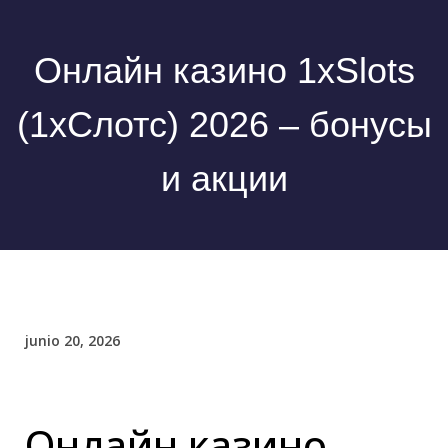
Онлайн казино 1xSlots
(1хСлотс) 2026 – бонусы
и акции
junio 20, 2026
Онлайн казино