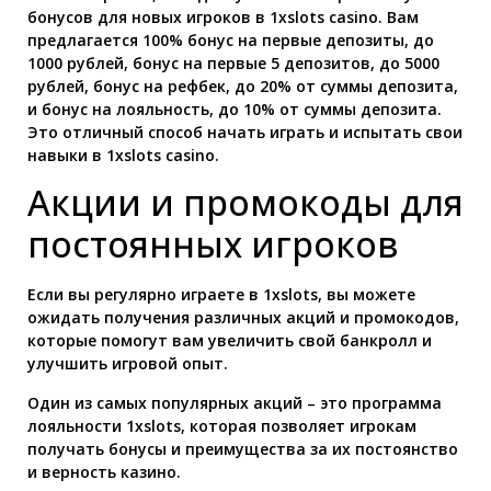
бонусов для новых игроков в 1xslots casino. Вам
предлагается 100% бонус на первые депозиты, до
1000 рублей, бонус на первые 5 депозитов, до 5000
рублей, бонус на рефбек, до 20% от суммы депозита,
и бонус на лояльность, до 10% от суммы депозита.
Это отличный способ начать играть и испытать свои
навыки в 1xslots casino.
Акции и промокоды для
постоянных игроков
Если вы регулярно играете в 1xslots, вы можете
ожидать получения различных акций и промокодов,
которые помогут вам увеличить свой банкролл и
улучшить игровой опыт.
Один из самых популярных акций – это программа
лояльности 1xslots, которая позволяет игрокам
получать бонусы и преимущества за их постоянство
и верность казино.