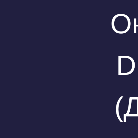
О
D
(