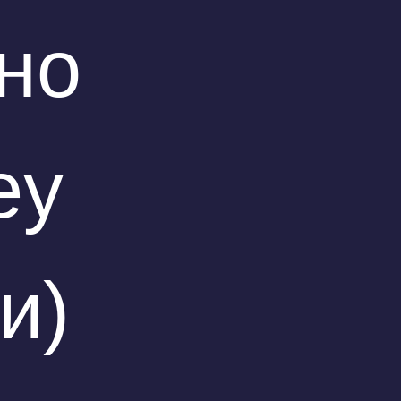
но
ey
и)