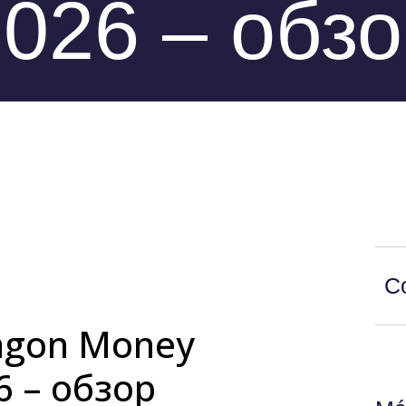
026 – обз
Co
agon Money
6 – обзор