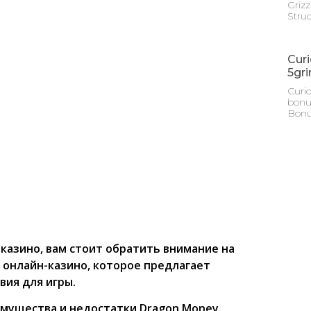
Grizz
Struc
Cur
5gri
Curio
bonus
Bonus
-казино, вам стоит обратить внимание на
 онлайн-казино, которое предлагает
вия для игры.
мущества и недостатки Dragon Money,