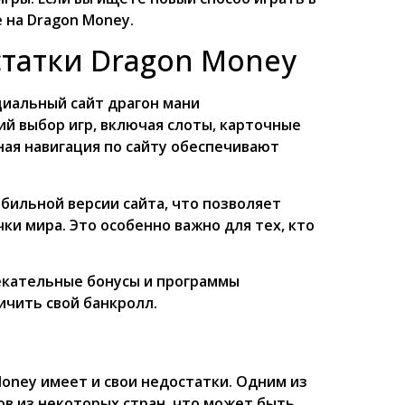
 на Dragon Money.
татки Dragon Money
иальный сайт драгон мани
й выбор игр, включая слоты, карточные
ная навигация по сайту обеспечивают
ильной версии сайта, что позволяет
ки мира. Это особенно важно для тех, кто
екательные бонусы и программы
ичить свой банкролл.
Money имеет и свои недостатки. Одним из
ов из некоторых стран, что может быть