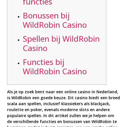
functies
Bonussen bij
WildRobin Casino
Spellen bij WildRobin
Casino
Functies bij
WildRobin Casino
Als je op zoek bent naar een online casino in Nederland,
is WildRobin een goede keuze. Dit casino biedt een breed
scala aan spellen, inclusief klassiekers als blackjack,
roulette en poker, evenals moderne slots en andere
populaire spellen. In dit artikel zullen we je helpen om
de verschillende functies en bonussen van WildRobin te