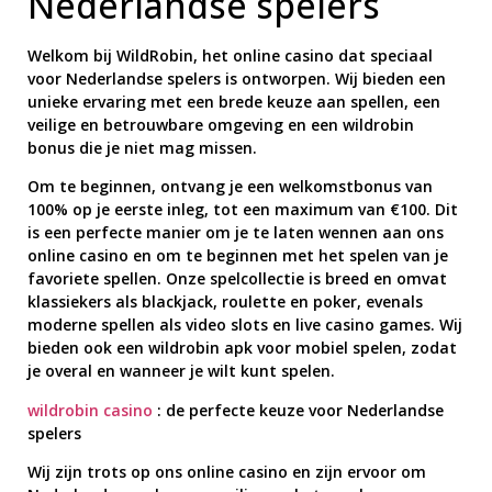
Nederlandse spelers
Welkom bij WildRobin, het online casino dat speciaal
voor Nederlandse spelers is ontworpen. Wij bieden een
unieke ervaring met een brede keuze aan spellen, een
veilige en betrouwbare omgeving en een wildrobin
bonus die je niet mag missen.
Om te beginnen, ontvang je een welkomstbonus van
100% op je eerste inleg, tot een maximum van €100. Dit
is een perfecte manier om je te laten wennen aan ons
online casino en om te beginnen met het spelen van je
favoriete spellen. Onze spelcollectie is breed en omvat
klassiekers als blackjack, roulette en poker, evenals
moderne spellen als video slots en live casino games. Wij
bieden ook een wildrobin apk voor mobiel spelen, zodat
je overal en wanneer je wilt kunt spelen.
wildrobin casino
: de perfecte keuze voor Nederlandse
spelers
Wij zijn trots op ons online casino en zijn ervoor om