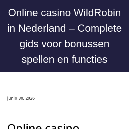
Online casino WildRobin
in Nederland – Complete
gids voor bonussen
spellen en functies
junio 30, 2026
Online casino