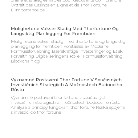
online et stratégies fiables pour débutants Comprendre
l'Attrait des Casinos en Ligne et de Thor Fortune
L'Importance de
Mulighetene Vokser Stadig Med Thorfortune Og
Langsiktig Planlegging For Fremtiden
Mulighetene vokser stadig med thorfortune og langsiktig
planlegging for fremtiden Forståelse av Moderne
Formuesforvaltning Bærekraftige Investeringer og Etisk
Forvaltning Digitaliseringens Rolle i Formuesforvaltning
Blockchain og
Významné Postavení Thor Fortune V Současných
Investičních Strategiích A Možnostech Budoucího
Růstu
Významné postavení thor fortune v současných
investičních strategiích a možnostech budoucího růstu
Analýza a principy fungování thor fortune Rizika spojená
s investicí do thor fortune