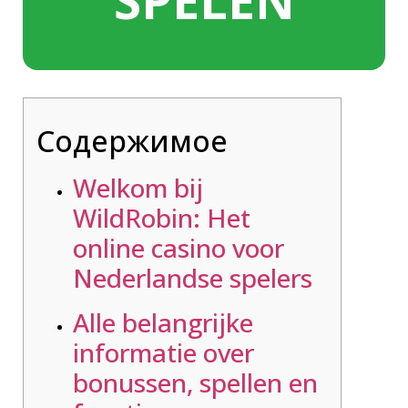
SPELEN
Содержимое
Welkom bij
WildRobin: Het
online casino voor
Nederlandse spelers
Alle belangrijke
informatie over
bonussen, spellen en