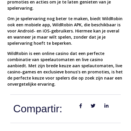
promoties en acties om je te laten genieten van je
spelervaring.
Om je spelervaring nog beter te maken, biedt WildRobin
ook een mobiele app, WildRobin APK, die beschikbaar is
voor Android- en iOS-gebruikers. Hiermee kan je overal
en wanneer je maar wilt spelen, zonder dat je je
spelervaring hoeft te beperken.
WildRobin is een online casino dat een perfecte
combinatie van speelautomaten en live casino
aanbiedt. Met zijn brede keuze aan spelautomaten, live
casino-games en exclusieve bonus’s en promoties, is het
de perfecte keuze voor spelers die op zoek zijn naar een
onvergetelijke ervaring.
Compartir: