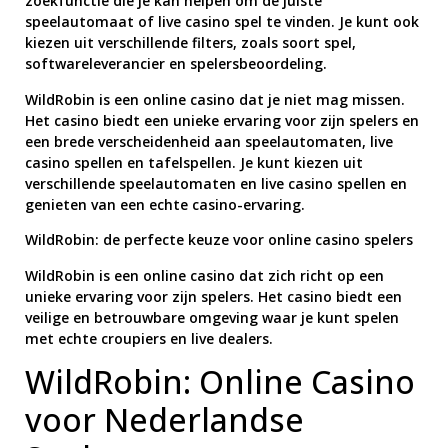
zoekfunctie die je kan helpen om de juiste
speelautomaat of live casino spel te vinden. Je kunt ook
kiezen uit verschillende filters, zoals soort spel,
softwareleverancier en spelersbeoordeling.
WildRobin is een online casino dat je niet mag missen.
Het casino biedt een unieke ervaring voor zijn spelers en
een brede verscheidenheid aan speelautomaten, live
casino spellen en tafelspellen. Je kunt kiezen uit
verschillende speelautomaten en live casino spellen en
genieten van een echte casino-ervaring.
WildRobin: de perfecte keuze voor online casino spelers
WildRobin is een online casino dat zich richt op een
unieke ervaring voor zijn spelers. Het casino biedt een
veilige en betrouwbare omgeving waar je kunt spelen
met echte croupiers en live dealers.
WildRobin: Online Casino
voor Nederlandse