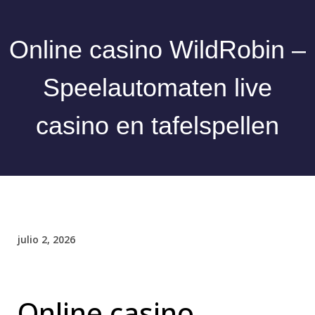
Online casino WildRobin –
Speelautomaten live
casino en tafelspellen
julio 2, 2026
Online casino