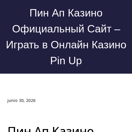
Пин Ап Казино
Официальный Сайт –
Играть в Онлайн Казино
Pin Up
junio 30, 2026
Пин Ап Казино