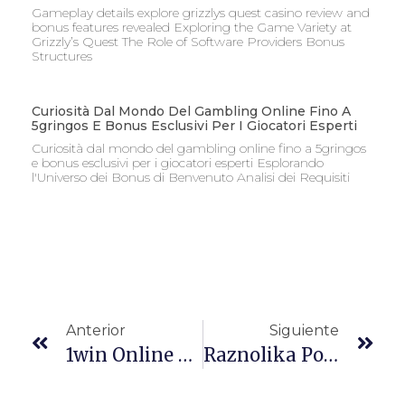
Gameplay details explore grizzlys quest casino review and
bonus features revealed Exploring the Game Variety at
Grizzly’s Quest The Role of Software Providers Bonus
Structures
Curiosità Dal Mondo Del Gambling Online Fino A
5gringos E Bonus Esclusivi Per I Giocatori Esperti
Curiosità dal mondo del gambling online fino a 5gringos
e bonus esclusivi per i giocatori esperti Esplorando
l'Universo dei Bonus di Benvenuto Analisi dei Requisiti
Anterior
Siguiente
1win Online Betting And Casino Official Site In India
Raznolika Ponuda Casoola Casino Za Igrače Koji Traže Nove Uzbudljive Mogućnosti Zabave I Dobitka Online