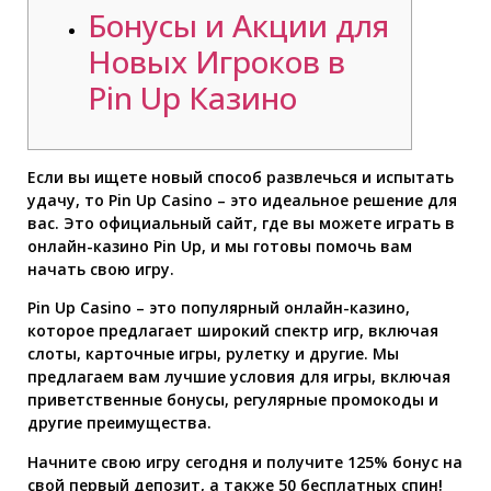
Бонусы и Акции для
Новых Игроков в
Pin Up Казино
Если вы ищете новый способ развлечься и испытать
удачу, то Pin Up Casino – это идеальное решение для
вас. Это официальный сайт, где вы можете играть в
онлайн-казино Pin Up, и мы готовы помочь вам
начать свою игру.
Pin Up Casino – это популярный онлайн-казино,
которое предлагает широкий спектр игр, включая
слоты, карточные игры, рулетку и другие. Мы
предлагаем вам лучшие условия для игры, включая
приветственные бонусы, регулярные промокоды и
другие преимущества.
Начните свою игру сегодня и получите 125% бонус на
свой первый депозит, а также 50 бесплатных спин!