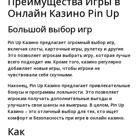
Преимущества Игры в
Онлайн Казино Pin Up
Большой выбор игр
Pin Up Казино предлагает огромный выбор игр,
включая слоты, карточные игры, рулетку и другие.
Это позволяет игрокам выбрать игру, которая лучше
всего подходит им. Кроме того, казино регулярно
добавляет новые игры, чтобы игроки не
чувствовали себя скучными.
Наконец, Pin Up Казино предлагает привлекательные
бонусы и программы лояльности. Это позволяет
игрокам получать дополнительные выгоды и
улучшать свои шансы на выигрыш. В целом, Pin Up
Казино – это отличный выбор для тех, кто ищет
комфорт и безопасность при игре в онлайн казино.
Как