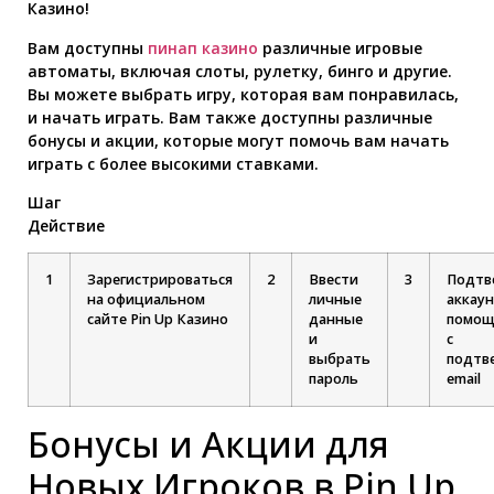
Казино!
Вам доступны
пинап казино
различные игровые
автоматы, включая слоты, рулетку, бинго и другие.
Вы можете выбрать игру, которая вам понравилась,
и начать играть. Вам также доступны различные
бонусы и акции, которые могут помочь вам начать
играть с более высокими ставками.
Шаг
Действие
1
Зарегистрироваться
2
Ввести
3
Подтв
на официальном
личные
аккаун
сайте Pin Up Казино
данные
помощ
и
с
выбрать
подтв
пароль
email
Бонусы и Акции для
Новых Игроков в Pin Up