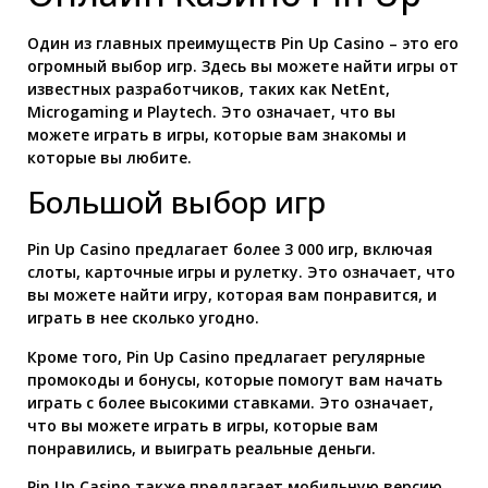
Один из главных преимуществ Pin Up Casino – это его
огромный выбор игр. Здесь вы можете найти игры от
известных разработчиков, таких как NetEnt,
Microgaming и Playtech. Это означает, что вы
можете играть в игры, которые вам знакомы и
которые вы любите.
Большой выбор игр
Pin Up Casino предлагает более 3 000 игр, включая
слоты, карточные игры и рулетку. Это означает, что
вы можете найти игру, которая вам понравится, и
играть в нее сколько угодно.
Кроме того, Pin Up Casino предлагает регулярные
промокоды и бонусы, которые помогут вам начать
играть с более высокими ставками. Это означает,
что вы можете играть в игры, которые вам
понравились, и выиграть реальные деньги.
Pin Up Casino также предлагает мобильную версию