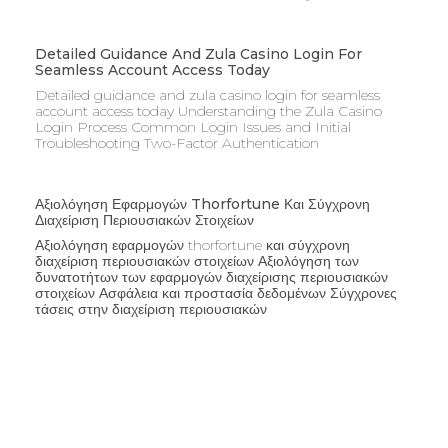
Detailed Guidance And Zula Casino Login For
Seamless Account Access Today
Detailed guidance and zula casino login for seamless
account access today Understanding the Zula Casino
Login Process Common Login Issues and Initial
Troubleshooting Two-Factor Authentication
Αξιολόγηση Εφαρμογών Thorfortune Και Σύγχρονη
Διαχείριση Περιουσιακών Στοιχείων
Αξιολόγηση εφαρμογών thorfortune και σύγχρονη
διαχείριση περιουσιακών στοιχείων Αξιολόγηση των
δυνατοτήτων των εφαρμογών διαχείρισης περιουσιακών
στοιχείων Ασφάλεια και προστασία δεδομένων Σύγχρονες
τάσεις στην διαχείριση περιουσιακών