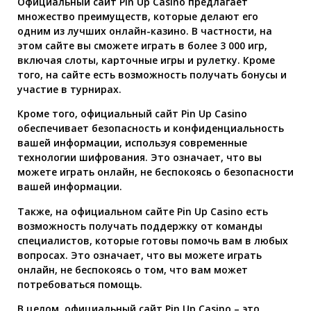
Официальный сайт Pin Up Casino предлагает
множество преимуществ, которые делают его
одним из лучших онлайн-казино. В частности, на
этом сайте вы сможете играть в более 3 000 игр,
включая слоты, карточные игры и рулетку. Кроме
того, на сайте есть возможность получать бонусы и
участие в турнирах.
Кроме того, официальный сайт Pin Up Casino
обеспечивает безопасность и конфиденциальность
вашей информации, используя современные
технологии шифрования. Это означает, что вы
можете играть онлайн, не беспокоясь о безопасности
вашей информации.
Также, на официальном сайте Pin Up Casino есть
возможность получать поддержку от команды
специалистов, которые готовы помочь вам в любых
вопросах. Это означает, что вы можете играть
онлайн, не беспокоясь о том, что вам может
потребоваться помощь.
В целом, официальный сайт Pin Up Casino – это