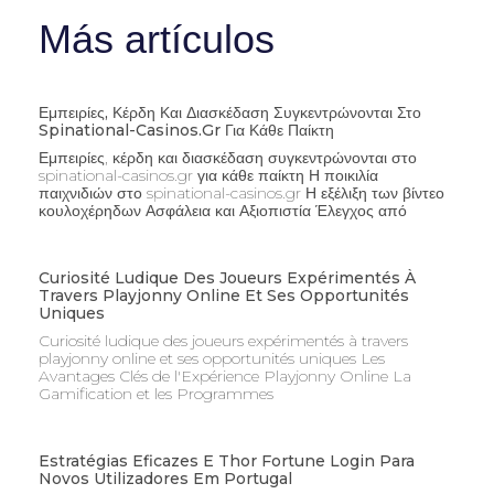
Más artículos
Εμπειρίες, Κέρδη Και Διασκέδαση Συγκεντρώνονται Στο
Spinational-Casinos.gr Για Κάθε Παίκτη
Εμπειρίες, κέρδη και διασκέδαση συγκεντρώνονται στο
spinational-casinos.gr για κάθε παίκτη Η ποικιλία
παιχνιδιών στο spinational-casinos.gr Η εξέλιξη των βίντεο
κουλοχέρηδων Ασφάλεια και Αξιοπιστία Έλεγχος από
Curiosité Ludique Des Joueurs Expérimentés À
Travers Playjonny Online Et Ses Opportunités
Uniques
Curiosité ludique des joueurs expérimentés à travers
playjonny online et ses opportunités uniques Les
Avantages Clés de l'Expérience Playjonny Online La
Gamification et les Programmes
Estratégias Eficazes E Thor Fortune Login Para
Novos Utilizadores Em Portugal