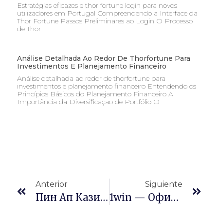
Estratégias eficazes e thor fortune login para novos
utilizadores em Portugal Compreendendo a Interface da
Thor Fortune Passos Preliminares ao Login O Processo
de Thor
Análise Detalhada Ao Redor De Thorfortune Para
Investimentos E Planejamento Financeiro
Análise detalhada ao redor de thorfortune para
investimentos e planejamento financeiro Entendendo os
Princípios Básicos do Planejamento Financeiro A
Importância da Diversificação de Portfólio O
Anterior
Siguiente
Пин Ап Казино Официальный Сайт | Pin Up Casino Играть Онлайн – Вход, Зеркало
1win — Официальный Сайт Букмекерской Конторы 1вин