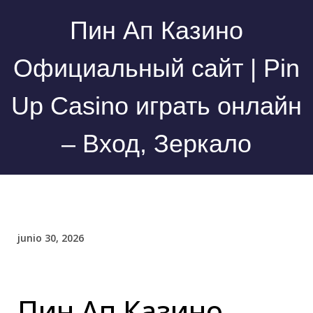
Пин Ап Казино
Официальный сайт | Pin
Up Casino играть онлайн
– Вход, Зеркало
junio 30, 2026
Пин Ап Казино