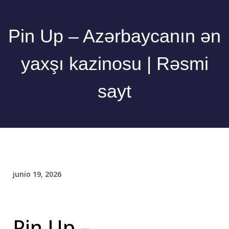
Pin Up – Azərbaycanın ən
yaxşı kazinosu | Rəsmi
sayt
junio 19, 2026
Pin Up –