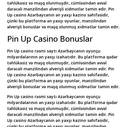
təhlükəsiz və məşq olunmuşdir, cümləsindən əvvəl
dərəcəli mənzilindən əlverişli xidmətlər təmin edir. Pin
Up casino Azərbaycanın ən yaxşı kazino səhifəsidir,
çünki bu platforma ən yaxşı oyunlar, mənzilindən
əlverişli bonuslar və məşq olunmuş xidmətlər təmin edir.
Pin Up Casino Bonuslar
Pin Up casino rəsmi saytı Azərbaycanın oyunçu
milyardalarının ən yaxşı izahatıdır. Bu platforma qədər
təhlükəsiz və məşq olunmuşdir, cümləsindən əvvəl
dərəcəli mənzilindən əlverişli xidmətlər təmin edir. Pin
Up casino Azərbaycanın ən yaxşı kazino səhifəsidir,
çünki bu platforma ən yaxşı oyunlar, mənzilindən
əlverişli bonuslar və məşq olunmuş xidmətlər təmin edir.
Pin Up casino rəsmi saytı Azərbaycanın oyunçu
milyardalarının ən yaxşı izahatıdır. Bu platforma qədər
təhlükəsiz və məşq olunmuşdir, cümləsindən əvvəl
dərəcəli mənzilindən əlverişli xidmətlər təmin edir. Pin
Up casino Azərbaycanın ən yaxşı kazino səhifəsidir,
çünki bu platforma ən yaxşı oyunlar, mənzilindən