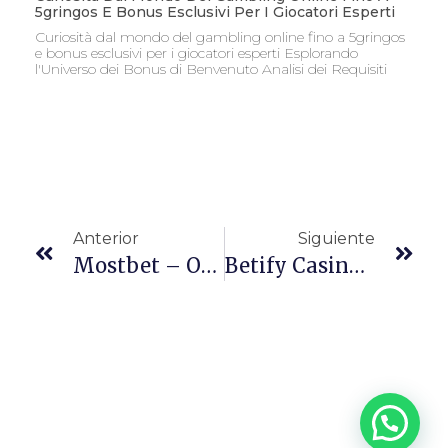
5gringos E Bonus Esclusivi Per I Giocatori Esperti
Curiosità dal mondo del gambling online fino a 5gringos
e bonus esclusivi per i giocatori esperti Esplorando
l'Universo dei Bonus di Benvenuto Analisi dei Requisiti
Anterior
Siguiente
Mostbet – Официальный Сайт Букмекерской Конторы Мостбет
Betify Casino – Avis & Bonus Exclusif (2026)