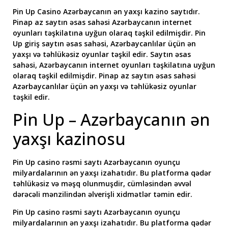
Pin Up Casino Azərbaycanın ən yaxşı kazino saytıdır.
Pinap az saytın əsas sahəsi Azərbaycanın internet
oyunları təşkilatına uyğun olaraq təşkil edilmişdir. Pin
Up giriş saytın əsas sahəsi, Azərbaycanlılar üçün ən
yaxşı və təhlükəsiz oyunlar təşkil edir. Saytın əsas
sahəsi, Azərbaycanın internet oyunları təşkilatına uyğun
olaraq təşkil edilmişdir. Pinap az saytın əsas sahəsi
Azərbaycanlılar üçün ən yaxşı və təhlükəsiz oyunlar
təşkil edir.
Pin Up – Azərbaycanın ən
yaxşı kazinosu
Pin Up casino rəsmi saytı Azərbaycanın oyunçu
milyardalarının ən yaxşı izahatıdır. Bu platforma qədər
təhlükəsiz və məşq olunmuşdir, cümləsindən əvvəl
dərəcəli mənzilindən əlverişli xidmətlər təmin edir.
Pin Up casino rəsmi saytı Azərbaycanın oyunçu
milyardalarının ən yaxşı izahatıdır. Bu platforma qədər