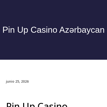
Pin Up Casino Azərbaycan
junio 25, 2026
Pin Up Casino