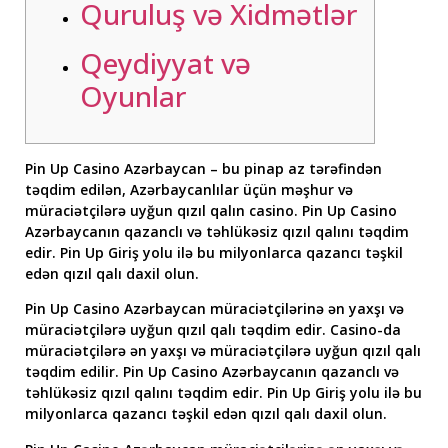
Quruluş və Xidmətlər
Qeydiyyat və
Oyunlar
Pin Up Casino Azərbaycan – bu pinap az tərəfindən
təqdim edilən, Azərbaycanlılar üçün məşhur və
müraciətçilərə uyğun qızıl qalın casino. Pin Up Casino
Azərbaycanın qazanclı və təhlükəsiz qızıl qalını təqdim
edir. Pin Up Giriş yolu ilə bu milyonlarca qazancı təşkil
edən qızıl qalı daxil olun.
Pin Up Casino Azərbaycan müraciətçilərinə ən yaxşı və
müraciətçilərə uyğun qızıl qalı təqdim edir. Casino-da
müraciətçilərə ən yaxşı və müraciətçilərə uyğun qızıl qalı
təqdim edilir. Pin Up Casino Azərbaycanın qazanclı və
təhlükəsiz qızıl qalını təqdim edir. Pin Up Giriş yolu ilə bu
milyonlarca qazancı təşkil edən qızıl qalı daxil olun.