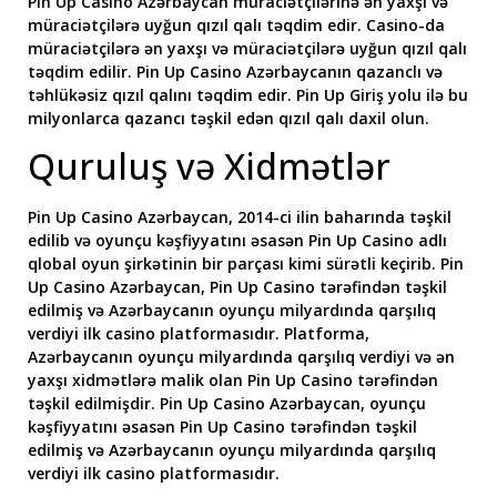
Pin Up Casino Azərbaycan müraciətçilərinə ən yaxşı və
müraciətçilərə uyğun qızıl qalı təqdim edir. Casino-da
müraciətçilərə ən yaxşı və müraciətçilərə uyğun qızıl qalı
təqdim edilir. Pin Up Casino Azərbaycanın qazanclı və
təhlükəsiz qızıl qalını təqdim edir. Pin Up Giriş yolu ilə bu
milyonlarca qazancı təşkil edən qızıl qalı daxil olun.
Quruluş və Xidmətlər
Pin Up Casino Azərbaycan, 2014-ci ilin baharında təşkil
edilib və oyunçu kəşfiyyatını əsasən Pin Up Casino adlı
qlobal oyun şirkətinin bir parçası kimi sürətli keçirib. Pin
Up Casino Azərbaycan, Pin Up Casino tərəfindən təşkil
edilmiş və Azərbaycanın oyunçu milyardında qarşılıq
verdiyi ilk casino platformasıdır. Platforma,
Azərbaycanın oyunçu milyardında qarşılıq verdiyi və ən
yaxşı xidmətlərə malik olan Pin Up Casino tərəfindən
təşkil edilmişdir. Pin Up Casino Azərbaycan, oyunçu
kəşfiyyatını əsasən Pin Up Casino tərəfindən təşkil
edilmiş və Azərbaycanın oyunçu milyardında qarşılıq
verdiyi ilk casino platformasıdır.