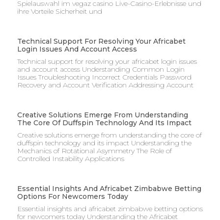
Spielauswahl im vegaz casino Live-Casino-Erlebnisse und
ihre Vorteile Sicherheit und
Technical Support For Resolving Your Africabet
Login Issues And Account Access
Technical support for resolving your africabet login issues
and account access Understanding Common Login
Issues Troubleshooting Incorrect Credentials Password
Recovery and Account Verification Addressing Account
Creative Solutions Emerge From Understanding
The Core Of Duffspin Technology And Its Impact
Creative solutions emerge from understanding the core of
duffspin technology and its impact Understanding the
Mechanics of Rotational Asymmetry The Role of
Controlled Instability Applications
Essential Insights And Africabet Zimbabwe Betting
Options For Newcomers Today
Essential insights and africabet zimbabwe betting options
for newcomers today Understanding the Africabet