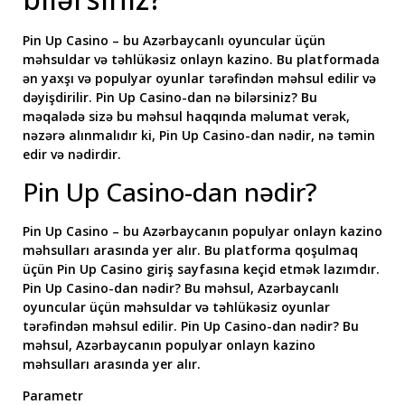
Pin Up Casino – bu Azərbaycanlı oyuncular üçün
məhsuldar və təhlükəsiz onlayn kazino. Bu platformada
ən yaxşı və populyar oyunlar tərəfindən məhsul edilir və
dəyişdirilir. Pin Up Casino-dan nə bilərsiniz? Bu
məqalədə sizə bu məhsul haqqında məlumat verək,
nəzərə alınmalıdır ki, Pin Up Casino-dan nədir, nə təmin
edir və nədirdir.
Pin Up Casino-dan nədir?
Pin Up Casino – bu Azərbaycanın populyar onlayn kazino
məhsulları arasında yer alır. Bu platforma qoşulmaq
üçün Pin Up Casino giriş sayfasına keçid etmək lazımdır.
Pin Up Casino-dan nədir? Bu məhsul, Azərbaycanlı
oyuncular üçün məhsuldar və təhlükəsiz oyunlar
tərəfindən məhsul edilir. Pin Up Casino-dan nədir? Bu
məhsul, Azərbaycanın populyar onlayn kazino
məhsulları arasında yer alır.
Parametr