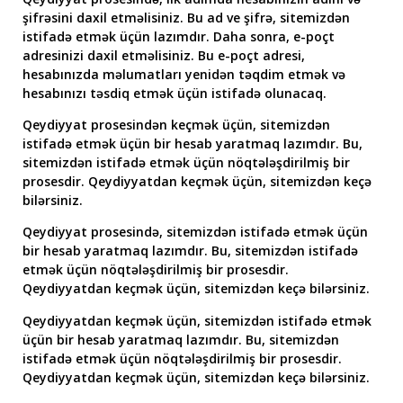
şifrəsini daxil etməlisiniz. Bu ad ve şifrə, sitemizdən
istifadə etmək üçün lazımdır. Daha sonra, e-poçt
adresinizi daxil etməlisiniz. Bu e-poçt adresi,
hesabınızda məlumatları yenidən təqdim etmək və
hesabınızı təsdiq etmək üçün istifadə olunacaq.
Qeydiyyat prosesindən keçmək üçün, sitemizdən
istifadə etmək üçün bir hesab yaratmaq lazımdır. Bu,
sitemizdən istifadə etmək üçün nöqtələşdirilmiş bir
prosesdir. Qeydiyyatdan keçmək üçün, sitemizdən keçə
bilərsiniz.
Qeydiyyat prosesində, sitemizdən istifadə etmək üçün
bir hesab yaratmaq lazımdır. Bu, sitemizdən istifadə
etmək üçün nöqtələşdirilmiş bir prosesdir.
Qeydiyyatdan keçmək üçün, sitemizdən keçə bilərsiniz.
Qeydiyyatdan keçmək üçün, sitemizdən istifadə etmək
üçün bir hesab yaratmaq lazımdır. Bu, sitemizdən
istifadə etmək üçün nöqtələşdirilmiş bir prosesdir.
Qeydiyyatdan keçmək üçün, sitemizdən keçə bilərsiniz.