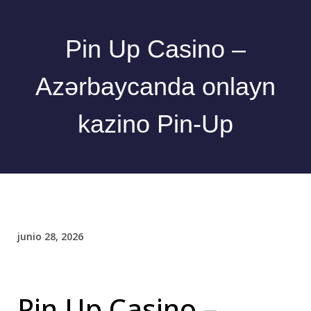
Pin Up Casino –
Azərbaycanda onlayn
kazino Pin-Up
junio 28, 2026
Pin Up Casino –