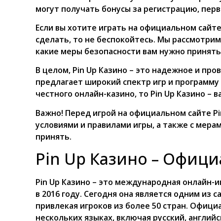
могут получать бонусы за регистрацию, перв
Если вы хотите играть на официальном сайте P
сделать, то не беспокойтесь. Мы рассмотрим,
какие меры безопасности вам нужно принять
В целом, Pin Up Казино – это надежное и пр
предлагает широкий спектр игр и программу 
честного онлайн-казино, то Pin Up Казино – в
Важно! Перед игрой на официальном сайте Pin
условиями и правилами игры, а также с мера
принять.
Pin Up Казино – Офиц
Pin Up Казино – это международная онлайн-
в 2016 году. Сегодня она является одним из 
привлекая игроков из более 50 стран. Офици
нескольких языках, включая русский, англий