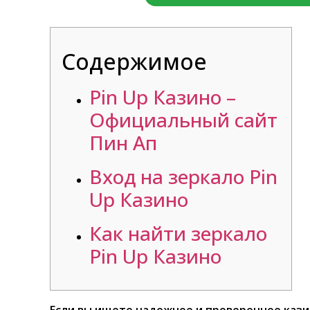
Содержимое
Pin Up Казино –
Официальный сайт
Пин Ап
Вход на зеркало Pin
Up Казино
Как найти зеркало
Pin Up Казино