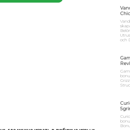
Vand
Chi
Vandr
skap
Belö
Utru
och D
Game
Rev
Gamep
bonus
Grizz
Struc
Cur
5gri
Curio
bonus
Bonus