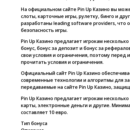
На официальном сайте Pin Up Казино вы мож
слоты, карточные игры, рулетку, бинго и друг
разработаны leading software providers, что
безопасность игры.
Pin Up Казино предлагает игрокам несколько
бонус, бонус за депозит и бонус за реферало
свои условия и ограничения, поэтому перед
прочитать условия и ограничения.
Официальный сайт Pin Up Казино обеспечива
современные технологии и алгоритмы для за
передаваемые на сайте Pin Up Казино, защищ
Pin Up Казино предлагает игрокам нескольк
карты, электронные деньги и другие. Минима
составляет 10 евро.
Тип бонуса