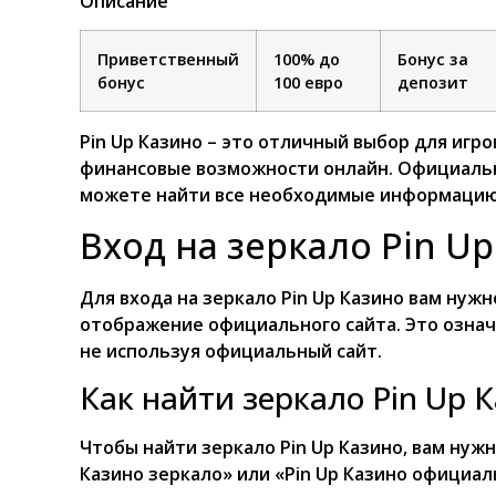
Описание
Приветственный
100% до
Бонус за
бонус
100 евро
депозит
Pin Up Казино – это отличный выбор для игр
финансовые возможности онлайн. Официальный
можете найти все необходимые информацию о
Вход на зеркало Pin U
Для входа на зеркало Pin Up Казино вам нужн
отображение официального сайта. Это означа
не используя официальный сайт.
Как найти зеркало Pin Up 
Чтобы найти зеркало Pin Up Казино, вам нужн
Казино зеркало» или «Pin Up Казино официал