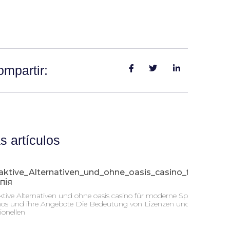
mpartir:
s artículos
raktive_Alternativen_und_ohne_oasis_casino_für_moder
пія
ktive Alternativen und ohne oasis casino für moderne Spielerlebnisse D
nos und ihre Angebote Die Bedeutung von Lizenzen und Regulierung
tionellen