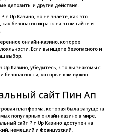
ые депозиты и другие действия.
in Up Казино, но не знаете, как это
 как безопасно играть на этом сайте и
.
оверенное онлайн-казино, которое
лояльности. Если вы ищете безопасного и
аш выбор.
 Up Казино, убедитесь, что вы знакомы с
ми безопасности, которые вам нужно
иальный сайт Пин Ап
игровая платформа, которая была запущена
самых популярных онлайн-казино в мире,
альный сайт Pin Up Казино доступен на
ский, немецкий и французский.