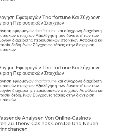
λόγηση Εφαρμογών Thorfortune Και Σύγχρονη
είριση Περιουσιακών Στοιχείων
λόγηση εφαρμογών thorfortune και σύγχρονη διαχείριση
ουσιακών στοιχείων Αξιολόγηση των δυνατοτήτων των
ογών διαχείρισης περιουσιακών στοιχείων Ασφάλεια και
τασία δεδομένων Σύγχρονες τάσεις στην διαχείριση
ουσιακών
λόγηση Εφαρμογών Thorfortune Και Σύγχρονη
είριση Περιουσιακών Στοιχείων
λόγηση εφαρμογών thorfortune και σύγχρονη διαχείριση
ουσιακών στοιχείων Αξιολόγηση των δυνατοτήτων των
ογών διαχείρισης περιουσιακών στοιχείων Ασφάλεια και
τασία δεδομένων Σύγχρονες τάσεις στην διαχείριση
ουσιακών
assende Analysen Von Online-Casinos
ren Zu Thenv-Casinos.com.de Und Neuen
innchancen