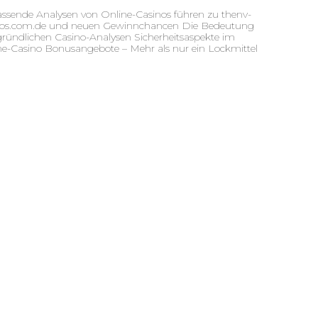
ssende Analysen von Online-Casinos führen zu thenv-
nos.com.de und neuen Gewinnchancen Die Bedeutung
gründlichen Casino-Analysen Sicherheitsaspekte im
ne-Casino Bonusangebote – Mehr als nur ein Lockmittel