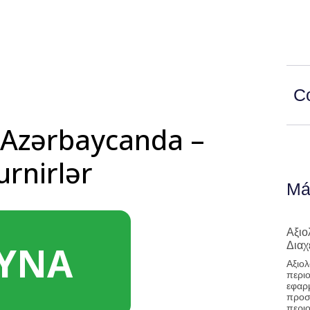
Co
 Azərbaycanda –
urnirlər
Má
Αξιο
YNA
Διαχ
Αξιο
περι
εφαρμ
προσ
περι