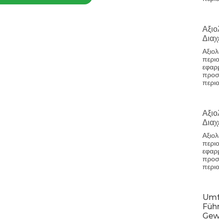
Αξιο
Διαχ
Αξιο
περι
εφαρμ
προσ
περι
Αξιο
Διαχ
Αξιο
περι
εφαρμ
προσ
περι
Umf
Füh
Gew