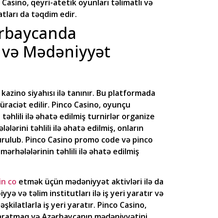
Casino, qeyri-atetik oyunları təlimatlı və
tları da təqdim edir.
ərbaycanda
 və Mədəniyyət
kazino siyahısı ilə tanınır. Bu platformada
raciət edilir. Pinco Casino, oyunçu
əhlili ilə əhatə edilmiş turnirlər organize
lərini təhlili ilə əhatə edilmiş, onların
urulub. Pinco Casino promo code və pinco
rhələlərinin təhlili ilə əhatə edilmiş
in co
etmək üçün mədəniyyət aktivləri ilə da
yə və təlim institutları ilə iş yeri yaratır və
ilatlarla iş yeri yaratır. Pinco Casino,
i yaratmaq və Azərbaycanın mədəniyyətini