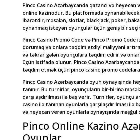
Pinco Casino Azərbaycanda qazancı və heyecan ve
online kazinodur. Bu platformada oynanabilecek 
ibarətdir, məsələn, slotlar, blackjack, poker, ba
oynanmaq isteyən oyunçular üçün geniş bir seçi
Pinco Casino Promo Code və Pinco Promo Code ist
qorumaq və onlara təqdim etdiyi maliyyəni artırma
və təkrar gələn oyunçulara təqdim edilir və onla
üçün istifadə olunur. Pinco Casino Azərbaycand
təqdim etmək üçün pinco casino promo codelara d
Pinco Casino Azərbaycanda oyun oynayışında heye
tanınır. Bu turnirlər, oyunçuların bir-birinə məsəl
qarşılaşdırılması ilə baş verir. Turnirlər, oyunçu
casino ilə tanınan oyunlarla qarşılaşdırılması ilə
və heyecan verən oyunlarla oynayışında məşğul o
Pinco Online Kazino Azə
Oyunlar