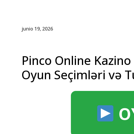
junio 19, 2026
Pinco Online Kazino
Oyun Seçimləri və T
O